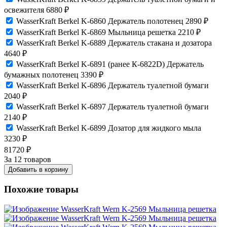
освежителя
6880
₽
WasserKraft Berkel K-6860 Держатель полотенец
2890
₽
WasserKraft Berkel K-6869 Мыльница решетка
2210
₽
WasserKraft Berkel K-6889 Держатель стакана и дозатора
4640
₽
WasserKraft Berkel K-6891 (ранее К-6822D) Держатель
бумажных полотенец
3390
₽
WasserKraft Berkel K-6896 Держатель туалетной бумаги
2040
₽
WasserKraft Berkel K-6897 Держатель туалетной бумаги
2140
₽
WasserKraft Berkel K-6899 Дозатор для жидкого мыла
3230
₽
81720
₽
За 12 товаров
Добавить в корзину
Похожие товары