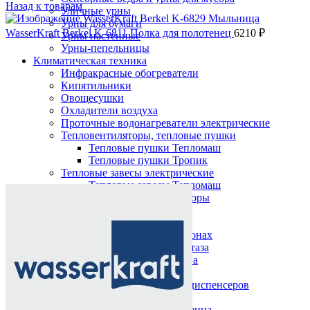
Назад к товарам
Уличные урны
Урны для бумаги
WasserKraft Berkel K-6811 Полка для полотенец
6210
₽
Урны настенные
Урны-пепельницы
Климатическая техника
Инфракрасные обогреватели
Кипятильники
Овощесушки
Охладители воздуха
Проточные водонагреватели электрические
Тепловентиляторы, тепловые пушки
Тепловые пушки Тепломаш
Тепловые пушки Тропик
Тепловые завесы электрические
Нажмите, чтобы увеличить
Тепловые завесы Тепломаш
Электронные терморегуляторы
Пеленальные столы
Расходные материалы
Бумажные полотенца в рулонах
Бумажные сиденья для унитаза
Дезинфицирующие средства
Жидкое мыло TORK
Картриджи и баллоны для диспенсеров
освежителя воздуха
Листовые бумажные полотенца