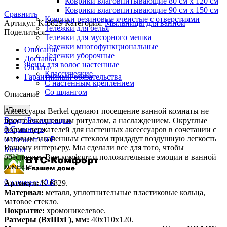
Коврики влаговпитывающие 80 см х 120 см
Коврики влаговпитывающие 90 см х 150 см
Сравнить
Коврики резиновые ячеистые с отверстиями
Артикул:
K-6829
Категория:
Мыльницы для ванной
Тележки для белья
Поделиться:
Тележки для мусорного мешка
Тележки многофункциональные
Описание
Тележки уборочные
Доставка
Фены для волос настенные
Оплата
Классические
Гарантийный обязательства
С настенным креплением
Со шлангом
Описание
Поиск
Аксессуары Berkel сделают посещение ванной комнаты не
Вход / Регистрация
просто ежедневным ритуалом, а наслаждением. Округлые
0
Сравнить
формы держателей для настенных аксессуаров в сочетании с
матовым закаленным стеклом придадут воздушную легкость
0
элемент
/
0
₽
Вашему интерьеру. Мы сделали все для того, чтобы
Меню
обеспечить Вам комфорт и положительные эмоции в ванной
комнате.
0
элемент
/
0
₽
Артикул:
K-6829.
Материал:
металл, уплотнительные пластиковые кольца,
матовое стекло.
Покрытие:
хромоникелевое.
Размеры (ВхШхГ), мм:
40х110х120.