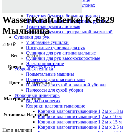
Протирочный материал в рулонах
Салфетки для лица
Туалетная бумага в больших рулонах
WasserKraft Berkel K-6829
Туалетная бумага в стандартных рулонах
Туалетная бумага листовая
Мыльница
Туалетная бумага с центральной вытяжкой
Сушилки для рук
V-образные сушилки
2190
₽
Погружные сушилки для рук
Сушилки для рук антивандальные
Вес
0,55 кг
Сушилки для рук высокоскоростные
Электрополотенце
Бренд
WasserKRAFT
Уборочная техника
Подметальные машины
Пылесосы для опасной пыли
Цвет
Прозрачный
Пылесосы для сухой и влажной уборки
Пылесосы для сухой уборки
Уборочный инвентарь
Материал
Стекло
Ведра на колесах
Коврики влаговпитывающие
Коврики влаговпитывающие 1,2 м х 1,8 м
Установка
Настенная
Коврики влаговпитывающие 1,2 м х 10 м
Коврики влаговпитывающие 1,2 м х 15 м
Коврики влаговпитывающие 1,2 м х 2,5 м
Нет в наличии