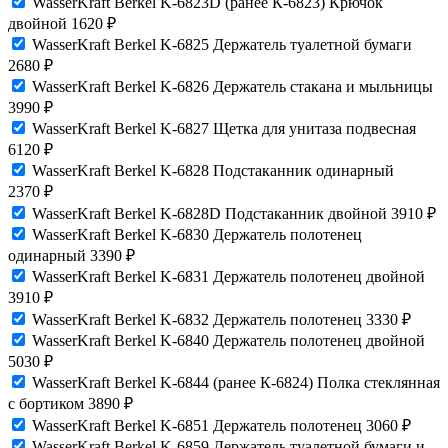
WasserKraft Berkel K-6823D (ранее К-6823) Крючок
двойной
1620
₽
WasserKraft Berkel K-6825 Держатель туалетной бумаги
2680
₽
WasserKraft Berkel K-6826 Держатель стакана и мыльницы
3990
₽
WasserKraft Berkel K-6827 Щетка для унитаза подвесная
6120
₽
WasserKraft Berkel K-6828 Подстаканник одинарный
2370
₽
WasserKraft Berkel K-6828D Подстаканник двойной
3910
₽
WasserKraft Berkel K-6830 Держатель полотенец
одинарный
3390
₽
WasserKraft Berkel K-6831 Держатель полотенец двойной
3910
₽
WasserKraft Berkel K-6832 Держатель полотенец
3330
₽
WasserKraft Berkel K-6840 Держатель полотенец двойной
5030
₽
WasserKraft Berkel K-6844 (ранее К-6824) Полка стеклянная
с бортиком
3890
₽
WasserKraft Berkel K-6851 Держатель полотенец
3060
₽
WasserKraft Berkel K-6859 Держатель туалетной бумаги и