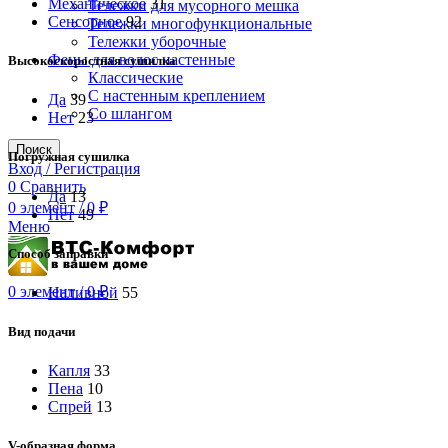
Механическое
31
Тележки для мусорного мешка
Сенсорное
92
Тележки многофункциональные
Тележки уборочные
Фены для волос настенные
Высокоскоростная сушилка
Классические
С настенным креплением
Да
39
Со шлангом
Нет
23
Поиск
Погружная сушилка
Вход / Регистрация
0
Сравнить
Да
13
0
элемент
/
0
₽
Нет
49
Меню
Способ заправки
0
элемент
/
0
₽
Наливной
55
Вид подачи
Капля
33
Пена
10
Спрей
13
V-образная форма