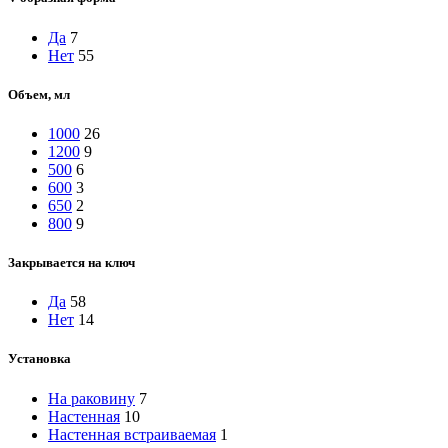
Да
7
Нет
55
Объем, мл
1000
26
1200
9
500
6
600
3
650
2
800
9
Закрывается на ключ
Да
58
Нет
14
Установка
На раковину
7
Настенная
10
Настенная встраиваемая
1