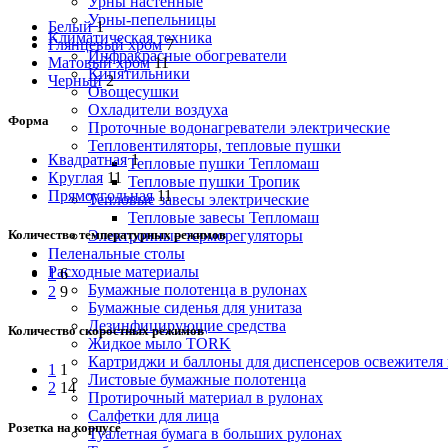
Урны настенные
Урны-пепельницы
Белый
1
Климатическая техника
Глянцевый хром
7
Инфракрасные обогреватели
Матовый хром
11
Кипятильники
Черный
2
Овощесушки
Охладители воздуха
Форма
Проточные водонагреватели электрические
Тепловентиляторы, тепловые пушки
Квадратная
1
Тепловые пушки Тепломаш
Круглая
11
Тепловые пушки Тропик
Прямоугольная
11
Тепловые завесы электрические
Тепловые завесы Тепломаш
Количество температурных режимов
Электронные терморегуляторы
Пеленальные столы
Расходные материалы
1
6
Бумажные полотенца в рулонах
2
9
Бумажные сиденья для унитаза
Дезинфицирующие средства
Количество скоростных режимов
Жидкое мыло TORK
Картриджи и баллоны для диспенсеров освежителя 
1
1
Листовые бумажные полотенца
2
14
Протирочный материал в рулонах
Салфетки для лица
Розетка на корпусе
Туалетная бумага в больших рулонах