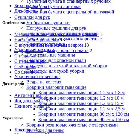
Туалетная бумага в стандартных рулонах
Без розетки
9
Туалетная бумага листовая
Для бритвы
6
Туалетная бумага с центральной вытяжкой
Сушилки для рук
V-образные сушилки
Особенности
Погружные сушилки для рук
Сушилки для рук антивандальные
Механизм плавного закрывания крышки
1
Сушилки для рук высокоскоростные
Настенное крепление
18
Электрополотенце
С внутренним выносным ведром
18
Уборочная техника
С держателем для мусорного пакета
2
Подметальные машины
С педалью
10
Пылесосы для опасной пыли
С пепельницей
1
Пылесосы для сухой и влажной уборки
Сенсорная
7
Пылесосы для сухой уборки
Со шлангом
1
Уборочный инвентарь
Ведра на колесах
Дозатор для
Коврики влаговпитывающие
Коврики влаговпитывающие 1,2 м х 1,8 м
Антисептика
13
Коврики влаговпитывающие 1,2 м х 10 м
Жидкого мыла
33
Коврики влаговпитывающие 1,2 м х 15 м
Пенного мыла
10
Коврики влаговпитывающие 1,2 м х 2,5 м
Коврики влаговпитывающие 80 см х 120 см
Управление
Коврики влаговпитывающие 90 см х 150 см
Коврики резиновые ячеистые с отверстиями
Локтевое
3
Тележки для белья