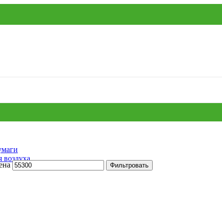
умаги
я воздуха
ена
Фильтровать