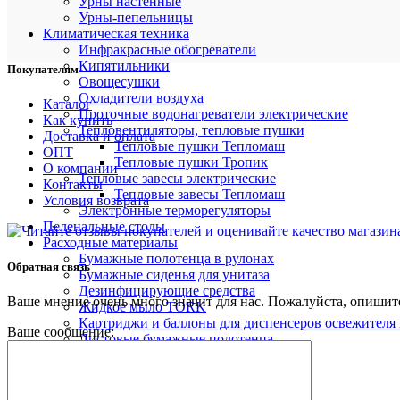
Урны настенные
Урны-пепельницы
Климатическая техника
Инфракрасные обогреватели
Кипятильники
Покупателям
Овощесушки
Охладители воздуха
Каталог
Проточные водонагреватели электрические
Как купить
Тепловентиляторы, тепловые пушки
Доставка и оплата
Тепловые пушки Тепломаш
ОПТ
Тепловые пушки Тропик
О компании
Тепловые завесы электрические
Контакты
Тепловые завесы Тепломаш
Условия возврата
Электронные терморегуляторы
Пеленальные столы
Расходные материалы
Бумажные полотенца в рулонах
Обратная связь
Бумажные сиденья для унитаза
Дезинфицирующие средства
Ваше мнение очень много значит для нас. Пожалуйста, опишите
Жидкое мыло TORK
Картриджи и баллоны для диспенсеров освежителя 
Ваше сообщение:
Листовые бумажные полотенца
Протирочный материал в рулонах
Салфетки для лица
Туалетная бумага в больших рулонах