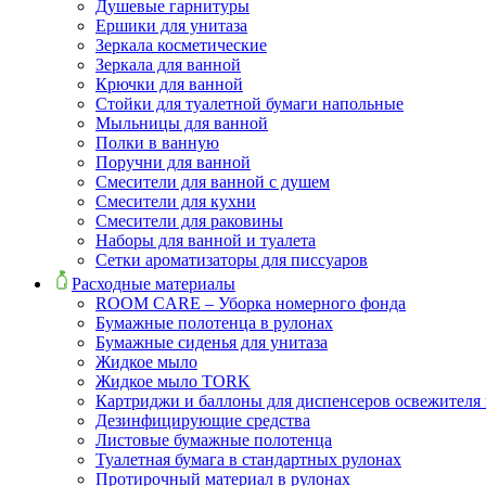
Душевые гарнитуры
Ершики для унитаза
Зеркала косметические
Зеркала для ванной
Крючки для ванной
Стойки для туалетной бумаги напольные
Мыльницы для ванной
Полки в ванную
Поручни для ванной
Смесители для ванной с душем
Смесители для кухни
Смесители для раковины
Наборы для ванной и туалета
Сетки ароматизаторы для писсуаров
Расходные материалы
ROOM CARE – Уборка номерного фонда
Бумажные полотенца в рулонах
Бумажные сиденья для унитаза
Жидкое мыло
Жидкое мыло TORK
Картриджи и баллоны для диспенсеров освежителя 
Дезинфицирующие средства
Листовые бумажные полотенца
Туалетная бумага в стандартных рулонах
Протирочный материал в рулонах