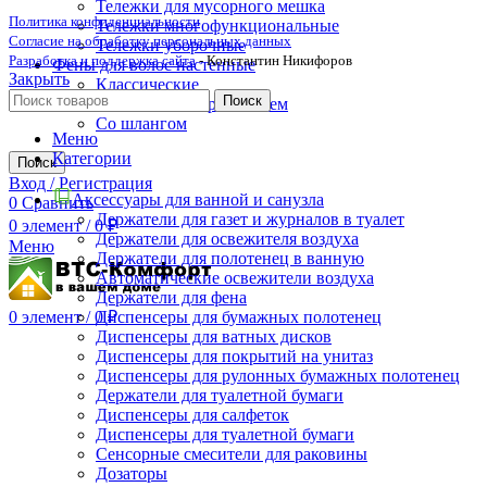
Тележки для мусорного мешка
Политика конфиденциальности
Тележки многофункциональные
Согласие на обработку персональных данных
Тележки уборочные
Разработка и поддержка сайта
- Константин Никифоров
Фены для волос настенные
Закрыть
Классические
Поиск
С настенным креплением
Со шлангом
Меню
Категории
Поиск
Вход / Регистрация
Аксессуары для ванной и санузла
0
Сравнить
Держатели для газет и журналов в туалет
0
элемент
/
0
₽
Держатели для освежителя воздуха
Меню
Держатели для полотенец в ванную
Автоматические освежители воздуха
Держатели для фена
Диспенсеры для бумажных полотенец
0
элемент
/
0
₽
Диспенсеры для ватных дисков
Диспенсеры для покрытий на унитаз
Диспенсеры для рулонных бумажных полотенец
Держатели для туалетной бумаги
Диспенсеры для салфеток
Диспенсеры для туалетной бумаги
Сенсорные смесители для раковины
Дозаторы