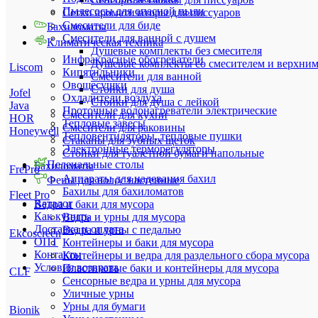
Пылесосы для опасной пыли
Сетки ароматизаторы для писсуаров
Смесители для биде
Бахиломаты
Смесители для ванной с душем
Климатическая техника
Душевые комплекты без смесителя
Инфракрасные обогреватели
Душевые комплекты со смесителем и верхни
Liscom
Кипятильники
Смесители для ванной
Овощесушки
Стойки для душа
Jofel
Охладители воздуха
Стойки для душа с лейкой
Java
Проточные водонагреватели электрические
Смесители для кухни
HOR
Тепловые завесы
Смесители для раковины
Honeywell
Тепловентиляторы, тепловые пушки
Стаканы для зубных щеток
Электронные терморегуляторы
Стойки для туалетной бумаги напольные
Пеленальные столы
Бахиломаты
FrePro
Аппараты для надевания бахил
Фены для волос настенные
Бахилы для бахиломатов
Fleet Pro
Каталог
Ведра и баки для мусора
Как купить
Ведра и урны для мусора
Доставка и оплата
Ведра и урны с педалью
Ekcoscreen
ОПТ
Контейнеры и баки для мусора
Контакты
Контейнеры и ведра для раздельного сбора мусора
Условия возврата
Пластиковые баки и контейнеры для мусора
CLF
Сенсорные ведра и урны для мусора
Уличные урны
Урны для бумаги
Bionik