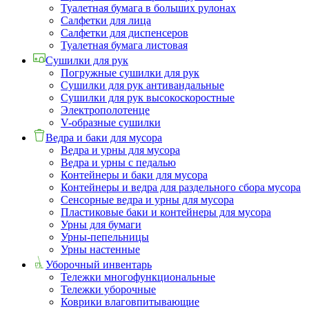
Туалетная бумага в больших рулонах
Салфетки для лица
Салфетки для диспенсеров
Туалетная бумага листовая
Сушилки для рук
Погружные сушилки для рук
Сушилки для рук антивандальные
Сушилки для рук высокоскоростные
Электрополотенце
V-образные сушилки
Ведра и баки для мусора
Ведра и урны для мусора
Ведра и урны с педалью
Контейнеры и баки для мусора
Контейнеры и ведра для раздельного сбора мусора
Сенсорные ведра и урны для мусора
Пластиковые баки и контейнеры для мусора
Урны для бумаги
Урны-пепельницы
Урны настенные
Уборочный инвентарь
Тележки многофункциональные
Тележки уборочные
Коврики влаговпитывающие