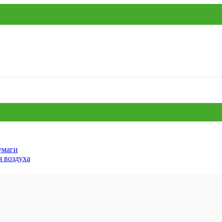
умаги
я воздуха