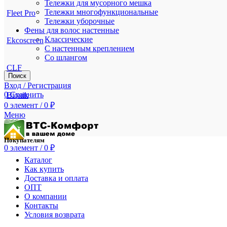
Тележки для мусорного мешка
Тележки многофункциональные
Fleet Pro
Тележки уборочные
Фены для волос настенные
Классические
Ekcoscreen
С настенным креплением
Со шлангом
CLF
Поиск
Вход / Регистрация
0
Сравнить
Bionik
0
элемент
/
0
₽
Меню
Покупателям
0
элемент
/
0
₽
Каталог
Как купить
Доставка и оплата
ОПТ
О компании
Контакты
Условия возврата