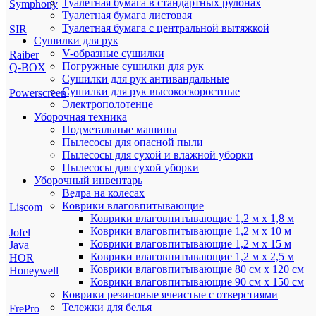
Туалетная бумага в стандартных рулонах
Symphony
Туалетная бумага листовая
Туалетная бумага с центральной вытяжкой
SIR
Сушилки для рук
V-образные сушилки
Raiber
Погружные сушилки для рук
Q-BOX
Сушилки для рук антивандальные
Сушилки для рук высокоскоростные
Powerscreen
Электрополотенце
Уборочная техника
Подметальные машины
Пылесосы для опасной пыли
Пылесосы для сухой и влажной уборки
Пылесосы для сухой уборки
Уборочный инвентарь
Ведра на колесах
Коврики влаговпитывающие
Liscom
Коврики влаговпитывающие 1,2 м х 1,8 м
Коврики влаговпитывающие 1,2 м х 10 м
Jofel
Коврики влаговпитывающие 1,2 м х 15 м
Java
Коврики влаговпитывающие 1,2 м х 2,5 м
HOR
Коврики влаговпитывающие 80 см х 120 см
Honeywell
Коврики влаговпитывающие 90 см х 150 см
Коврики резиновые ячеистые с отверстиями
Тележки для белья
FrePro