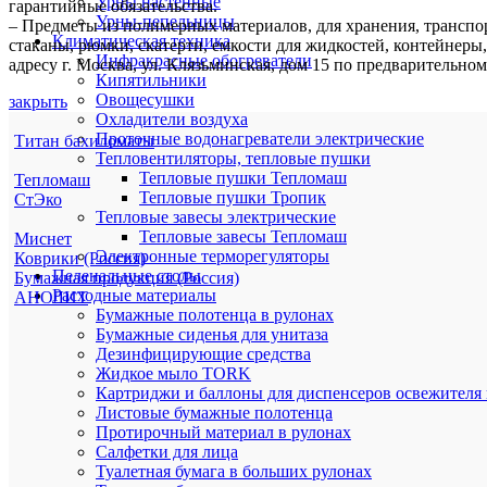
Урны настенные
гарантийные обязательства.
Урны-пепельницы
– Предметы из полимерных материалов, для хранения, транспо
Климатическая техника
стаканы, рюмки, скатерти, емкости для жидкостей, контейнер
Инфракрасные обогреватели
адресу г. Москва, ул. Клязьминская, дом 15 по предварительно
Кипятильники
Овощесушки
закрыть
Охладители воздуха
Проточные водонагреватели электрические
Титан бахиломаты
Тепловентиляторы, тепловые пушки
Тепловые пушки Тепломаш
Тепломаш
Тепловые пушки Тропик
СтЭко
Тепловые завесы электрические
Тепловые завесы Тепломаш
Миснет
Электронные терморегуляторы
Коврики (Россия)
Пеленальные столы
Бумажная продукция (Россия)
Расходные материалы
АНОЛИТ
Бумажные полотенца в рулонах
Бумажные сиденья для унитаза
Дезинфицирующие средства
Жидкое мыло TORK
Картриджи и баллоны для диспенсеров освежителя 
Листовые бумажные полотенца
Протирочный материал в рулонах
Салфетки для лица
Туалетная бумага в больших рулонах