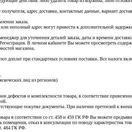
дующие действия: либо удалить товар из корзины, либо отложит
олучателя, адрес доставки, контактные данные, вариант доставк
млении заказа.
или неполный адрес могут привести к дополнительной задержк
менеджер для уточнения деталей заказа, даты и времени доставки
 Регистрация. В личном кабинете Вы можете просмотреть содерж
овостей магазина.
уют доплат при стандартных условиях поставки. Все налоги вкл
).
физических лиц из регионов)
вии дефектов и комплектности товара, в соответствие привезенно
ной.
путствующие покупке документы. При наличии претензий к внеш
а в соответствии со ст. 458 и 459 ГК РФ Вы можете предъявит
ь помещения, отказ в консультации по поводу характеристик то
т. 484 ГК РФ.