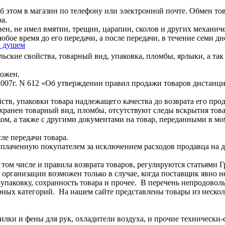
б этом в магазин по телефону или электронной почте. Обмен то
а.
авен, не имел вмятин, трещин, царапин, сколов и других механ
бое время до его передачи, а после передачи, в течение семи дне
м душем
льские свойства, товарный вид, упаковка, пломбы, ярлыки, а та
можен.
.2007г. N 612 «Об утверждении правил продажи товаров диста
ств, упаковки товара надлежащего качества до возврата его пр
охранен товарный вид, пломбы, отсутствуют следы вскрытия тов
еком, а также с другими документами на товар, переданными в 
ле передачи товара.
уплаченную покупателем за исключением расходов продавца на до
м числе и правила возврата товаров, регулируются статьями Гр
рганизации возможен только в случае, когда поставщик явно не
 упаковку, сохранность товара и прочее. В перечень непродово
ных категорий. На нашем сайте представлены товары из нескол
илки и фены для рук, охладители воздуха, и прочие технически