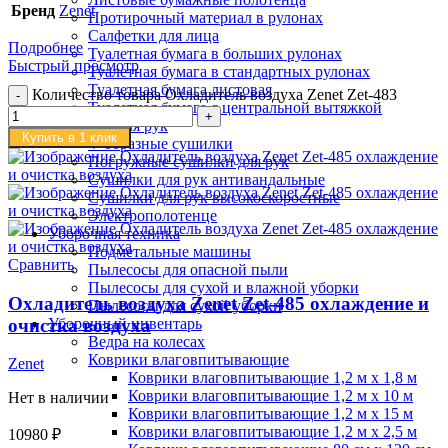
Бренд
Zenet
Протирочный материал в рулонах
Салфетки для лица
Подробнее
Туалетная бумага в больших рулонах
Быстрый просмотр
Туалетная бумага в стандартных рулонах
Туалетная бумага листовая
Количество товара Охладитель воздуха Zenet Zet-483
Туалетная бумага с центральной вытяжкой
Сушилки для рук
Купить в 1 клик
V-образные сушилки
Погружные сушилки для рук
Сушилки для рук антивандальные
Сушилки для рук высокоскоростные
Электрополотенце
Уборочная техника
Подметальные машины
Сравнить
Пылесосы для опасной пыли
Пылесосы для сухой и влажной уборки
Охладитель воздуха Zenet Zet-485 охлаждение и
Пылесосы для сухой уборки
очистка воздуха
Уборочный инвентарь
Ведра на колесах
Коврики влаговпитывающие
Zenet
Коврики влаговпитывающие 1,2 м х 1,8 м
Коврики влаговпитывающие 1,2 м х 10 м
Нет в наличии
Коврики влаговпитывающие 1,2 м х 15 м
Коврики влаговпитывающие 1,2 м х 2,5 м
10980
₽