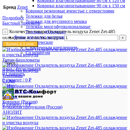
Коврики влаговпитывающие 80 см х 120 см
Коврики влаговпитывающие 90 см х 150 см
Бренд
Zenet
Коврики резиновые ячеистые с отверстиями
Тележки для белья
Подробнее
Тележки для мусорного мешка
Быстрый просмотр
Тележки многофункциональные
Количество товара Охладитель воздуха Zenet Zet-485
Тележки уборочные
Фены для волос настенные
охлаждение и очистка воздуха
Классические
Купить в 1 клик
С настенным креплением
Со шлангом
Титан бахиломаты
Поиск
Вход / Регистрация
0
Сравнить
Тепломаш
0
элемент
/
0
₽
СтЭко
Меню
Миснет
Коврики (Россия)
0
элемент
/
0
₽
Бумажная продукция (Россия)
АНОЛИТ