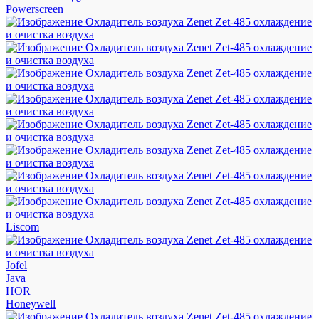
Powerscreen
Liscom
Jofel
Java
HOR
Honeywell