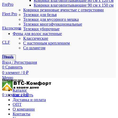
Коврики влаговпитывающие 80 см х 120 см
FrePro
Коврики влаговпитывающие 90 см х 150 см
Коврики резиновые ячеистые с отверстиями
Fleet Pro
Тележки для белья
Тележки для мусорного мешка
Тележки многофункциональные
Ekcoscreen
Тележки уборочные
Фены для волос настенные
Классические
CLF
С настенным креплением
Со шлангом
Bionik
Поиск
Вход / Регистрация
0
Сравнить
0
элемент
/
0
₽
Меню
Покупателям
Каталог
0
элемент
/
0
₽
Как купить
Доставка и оплата
ОПТ
О компании
Контакты