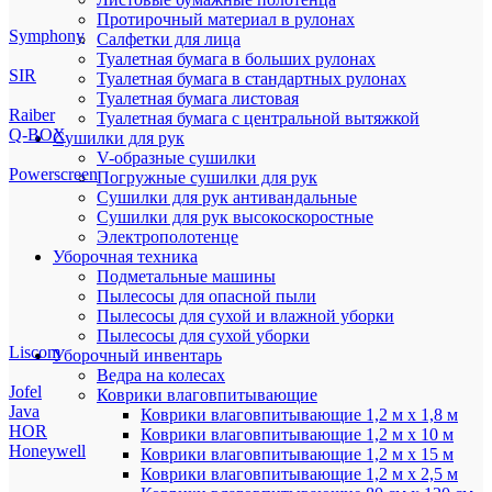
Протирочный материал в рулонах
Symphony
Салфетки для лица
Туалетная бумага в больших рулонах
SIR
Туалетная бумага в стандартных рулонах
Туалетная бумага листовая
Raiber
Туалетная бумага с центральной вытяжкой
Q-BOX
Сушилки для рук
V-образные сушилки
Powerscreen
Погружные сушилки для рук
Сушилки для рук антивандальные
Сушилки для рук высокоскоростные
Электрополотенце
Уборочная техника
Подметальные машины
Пылесосы для опасной пыли
Пылесосы для сухой и влажной уборки
Пылесосы для сухой уборки
Liscom
Уборочный инвентарь
Ведра на колесах
Jofel
Коврики влаговпитывающие
Java
Коврики влаговпитывающие 1,2 м х 1,8 м
HOR
Коврики влаговпитывающие 1,2 м х 10 м
Honeywell
Коврики влаговпитывающие 1,2 м х 15 м
Коврики влаговпитывающие 1,2 м х 2,5 м