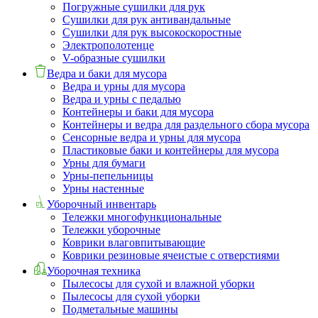
Погружные сушилки для рук
Сушилки для рук антивандальные
Сушилки для рук высокоскоростные
Электрополотенце
V-образные сушилки
Ведра и баки для мусора
Ведра и урны для мусора
Ведра и урны с педалью
Контейнеры и баки для мусора
Контейнеры и ведра для раздельного сбора мусора
Сенсорные ведра и урны для мусора
Пластиковые баки и контейнеры для мусора
Урны для бумаги
Урны-пепельницы
Урны настенные
Уборочный инвентарь
Тележки многофункциональные
Тележки уборочные
Коврики влаговпитывающие
Коврики резиновые ячеистые с отверстиями
Уборочная техника
Пылесосы для сухой и влажной уборки
Пылесосы для сухой уборки
Подметальные машины