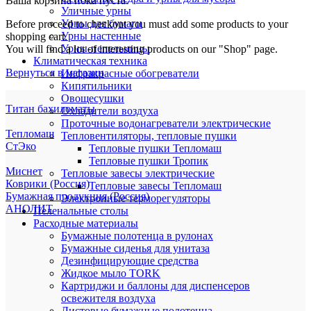
Ваша корзина пока пуста.
Уличные урны
Урны для бумаги
Before proceed to checkout you must add some products to your
Урны настенные
shopping cart.
Урны-пепельницы
You will find a lot of interesting products on our "Shop" page.
Климатическая техника
Вернуться в магазин
Инфракрасные обогреватели
Кипятильники
Овощесушки
Титан бахиломаты
Охладители воздуха
Проточные водонагреватели электрические
Тепломаш
Тепловентиляторы, тепловые пушки
СтЭко
Тепловые пушки Тепломаш
Тепловые пушки Тропик
Миснет
Тепловые завесы электрические
Коврики (Россия)
Тепловые завесы Тепломаш
Бумажная продукция (Россия)
Электронные терморегуляторы
АНОЛИТ
Пеленальные столы
Расходные материалы
Бумажные полотенца в рулонах
Бумажные сиденья для унитаза
Дезинфицирующие средства
Жидкое мыло TORK
Картриджи и баллоны для диспенсеров
освежителя воздуха
Листовые бумажные полотенца