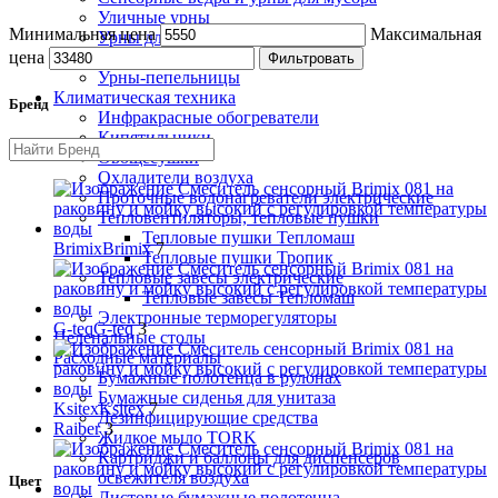
Уличные урны
Минимальная цена
Максимальная
Урны для бумаги
Урны настенные
цена
Фильтровать
Урны-пепельницы
Климатическая техника
Бренд
Инфракрасные обогреватели
Кипятильники
Овощесушки
Охладители воздуха
Проточные водонагреватели электрические
Тепловентиляторы, тепловые пушки
Тепловые пушки Тепломаш
Brimix
Brimix
7
Тепловые пушки Тропик
Тепловые завесы электрические
Тепловые завесы Тепломаш
Электронные терморегуляторы
G-teq
G-teq
3
Пеленальные столы
Расходные материалы
Бумажные полотенца в рулонах
Бумажные сиденья для унитаза
Ksitex
Ksitex
7
Дезинфицирующие средства
Raiber
3
Жидкое мыло TORK
Картриджи и баллоны для диспенсеров
освежителя воздуха
Цвет
Листовые бумажные полотенца