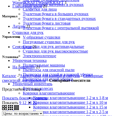
WasserKRAFT
WasserKRAFT
1
Протирочный материал в рулонах
Глянцевый хром
21
Салфетки для лица
Туалетная бумага в больших рулонах
Материал
Туалетная бумага в стандартных рулонах
Туалетная бумага листовая
Латунь
21
Туалетная бумага с центральной вытяжкой
Сушилки для рук
Управление
V-образные сушилки
Погружные сушилки для рук
Сушилки для рук антивандальные
Сенсорное
21
Сушилки для рук высокоскоростные
Электрополотенце
Установка
Уборочная техника
Подметальные машины
На раковину
21
Пылесосы для опасной пыли
Пылесосы для сухой и влажной уборки
Каталог
-
Аксессуары для ванной и санузла
-
Сенсорные
Пылесосы для сухой уборки
смесители для раковины
-
Сенсорные смесители
Уборочный инвентарь
Ведра на колесах
Представлен 21 товар
Коврики влаговпитывающие
Коврики влаговпитывающие 1,2 м х 1,8 м
Показать боковую панель
Коврики влаговпитывающие 1,2 м х 10 м
Показать
9
12
18
24
Коврики влаговпитывающие 1,2 м х 15 м
Коврики влаговпитывающие 1,2 м х 2,5 м