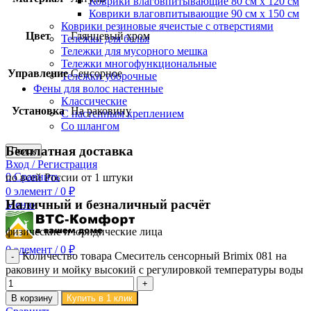
Коврики влаговпитывающие 80 см х 120 см
Коврики влаговпитывающие 90 см х 150 см
Коврики резиновые ячеистые с отверстиями
Цвет
Глянцевый хром
Тележки для белья
Тележки для мусорного мешка
Тележки многофункциональные
Управление
Сенсорное
Тележки уборочные
Фены для волос настенные
Классические
Установка
На раковину
С настенным креплением
Со шлангом
Бесплатная доставка
Поиск
Вход / Регистрация
0
Сравнить
по всей России от 1 штуки
0
элемент
/
0
₽
Наличный и безналичный расчёт
Меню
физические и юридические лица
0
элемент
/
0
₽
Количество товара Смеситель сенсорный Brimix 081 на
раковину и мойку высокий с регулировкой температуры воды
В корзину
Купить в 1 клик