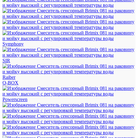
Symphony
SIR
Raiber
Q-BOX
Powerscreen