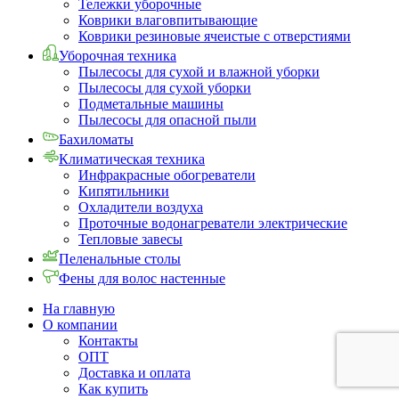
Тележки уборочные
Коврики влаговпитывающие
Коврики резиновые ячеистые с отверстиями
Уборочная техника
Пылесосы для сухой и влажной уборки
Пылесосы для сухой уборки
Подметальные машины
Пылесосы для опасной пыли
Бахиломаты
Климатическая техника
Инфракрасные обогреватели
Кипятильники
Охладители воздуха
Проточные водонагреватели электрические
Тепловые завесы
Пеленальные столы
Фены для волос настенные
На главную
О компании
Контакты
ОПТ
Доставка и оплата
Как купить