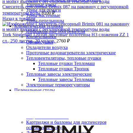
Уличные урны
Смеситель сенсорный Brimix 087 на раковину с регулировкой
Урны для бумаги
температуры воды
8100
₽
Урны настенные
Назад к товарам
Урны-пепельницы
Климатическая техника
Инфракрасные обогреватели
Tork Singlefold 120108 листовые полотенца H3 сложения ZZ 1
Кипятильники
сл., 250 листов, 20 уп/кор.
2760
₽
Овощесушки
Охладители воздуха
Проточные водонагреватели электрические
Тепловентиляторы, тепловые пушки
Тепловые пушки Тепломаш
Тепловые пушки Тропик
Тепловые завесы электрические
Тепловые завесы Тепломаш
Электронные терморегуляторы
Нажмите, чтобы увеличить
Пеленальные столы
Расходные материалы
Бумажные полотенца в рулонах
Бумажные сиденья для унитаза
Дезинфицирующие средства
Жидкое мыло TORK
Картриджи и баллоны для диспенсеров
освежителя воздуха
Листовые бумажные полотенца