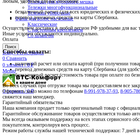
любым, удобным для вас способом:
Тележки для мусорного мешка
Тележки многофункциональные
безналичный расчет (для всех юридических и физических
Тележки уборочные
перевод денежных средств на карты Сбербанка.
Фены для волос настенные
Классические
Осуществляем доставку в любой регион РФ удобными для вас
С настенным креплением
Иные условия обсуждаются индивидуально.
Со шлангом
Оплата
Поиск
Способы оплаты:
Вход / Регистрация
0
Сравнить
наличный расчет или оплата картой (при получении товар
0
элемент
/
0
₽
перевод денежных средств на карту Сбербанка (для удобс
Меню
безналичный расчет (стоимость товара при оплате по без
Во всех случаях при отгрузке товара мы предоставляем все за
Оформить заказ можно по телефонам
8-991-978-37-93
,
8-905-78
0
элемент
/
0
₽
свяжется наш менеджер.
Гарантийный обязательства
Наша компания продает только оригинальный товар с официал
Гарантийное обслуживание товаров осуществляется только ав
Мы всегда оказываем поддержку на всех этапах сервисного о
покупателем, контролируя весь процесс.
Режим работы службы нашей технической поддержки: 7 дней в 