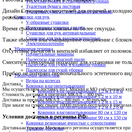
Туалетная бумага в стандартных рулонах
Туалетная бумага листовая
Дизайн Сенсорных смесителей для горячей и холодн
Туалетная бумага с центральной вытяжкой
решения.
Сушилки для рук
V-образные сушилки
Погружные сушилки для рук
Время срабатывания клапана не более секунды.
Сушилки для рук антивандальные
Сушилки для рук высокоскоростные
Также имеется влагозащищенное соединение с блоком
Электрополотенце
Уборочная техника
Отсутствие рычагов и вентилей избавляет от поломо
Подметальные машины
Пылесосы для опасной пыли
Смеситель сенсорный подходит для установки не толь
Пылесосы для сухой и влажной уборки
Пылесосы для сухой уборки
Прибор не потеряет первоначального эстетичного ви
Уборочный инвентарь
Ведра на колесах
Доставка
Коврики влаговпитывающие
Мы осуществляем доставку по г. Москва и МО собственной ку
Коврики влаговпитывающие 1,2 м х 1,8 м
Стоимость доставки в пределах МКАД – 300 руб.
Коврики влаговпитывающие 1,2 м х 10 м
Доставка за пределы МКАД – 300 руб. + 30 руб./км.
Коврики влаговпитывающие 1,2 м х 15 м
При заказе на сумму свыше 10000 рублей-бесплатно в предел
Коврики влаговпитывающие 1,2 м х 2,5 м
Коврики влаговпитывающие 80 см х 120 см
Условия доставки в регионы РФ:
Коврики влаговпитывающие 90 см х 150 см
Коврики резиновые ячеистые с отверстиями
Доставка за пределы Московского региона осуществляется пр
Тележки для белья