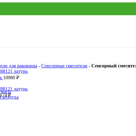
ели для раковины
-
Сенсорные смесители
-
Сенсорный смесител
ха
10980
₽
умаги
0674
₽
я воздуха