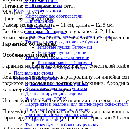
Урны настенные
Питание: от батареек и от сети.
Урны-пепельницы
Климатическая техника
Материал: латунь.
Инфракрасные обогреватели
Цвет: глянцевый хром.
Кипятильники
Размер излива: высота – 11 см, длина – 12.5 см.
Овощесушки
Вес без упаковки: 2,1 кг, вес с упаковкой: 2,44 кг.
Охладители воздуха
Проточные водонагреватели электрические
Комплектация: смеситель, комплектующие, фирменная
Тепловентиляторы, тепловые пушки
Гарантия: 60 месяцев.
Тепловые пушки Тепломаш
Тепловые пушки Тропик
Особенности модели:
Тепловые завесы электрические
Тепловые завесы Тепломаш
Гарантия на бесперебойному работу смесителей Raiber
Электронные терморегуляторы
Пеленальные столы
Коллекция Sensor- это ультрапродвинутая линейка се
Расходные материалы
гаджетов и последних достижений техники. Аэродина
Бумажные полотенца в рулонах
Бумажные сиденья для унитаза
характеризует эту коллекцию.
Дезинфицирующие средства
Жидкое мыло TORK
Используются немецкие технологии производства с у
Картриджи и баллоны для диспенсеров освежителя 
Листовые бумажные полотенца
Преимущества сенсорных смесителей для раковины: м
Протирочный материал в рулонах
гарантирует стойкость к стиранию и зеркальный блеск
Салфетки для лица
Туалетная бумага в больших рулонах
Работает как от сети, так и от батареек.