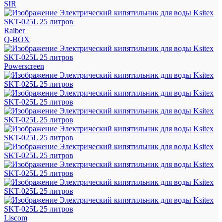
SIR
Raiber
Q-BOX
Powerscreen
Liscom