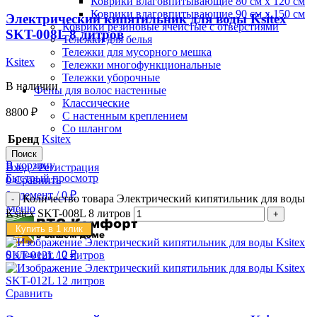
Коврики влаговпитывающие 80 см х 120 см
Коврики влаговпитывающие 90 см х 150 см
Электрический кипятильник для воды Ksitex
Коврики резиновые ячеистые с отверстиями
SKT-008L 8 литров
Тележки для белья
Тележки для мусорного мешка
Ksitex
Тележки многофункциональные
Тележки уборочные
В наличии
Фены для волос настенные
Классические
8800
₽
С настенным креплением
Со шлангом
Бренд
Ksitex
Поиск
В корзину
Вход / Регистрация
Быстрый просмотр
0
Сравнить
0
элемент
/
0
₽
Количество товара Электрический кипятильник для воды
Меню
Ksitex SKT-008L 8 литров
Купить в 1 клик
0
элемент
/
0
₽
Сравнить