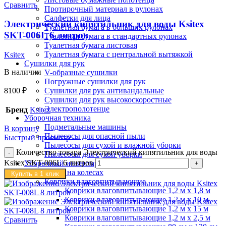
Сравнить
Протирочный материал в рулонах
Салфетки для лица
Электрический кипятильник для воды Ksitex
Туалетная бумага в больших рулонах
SKT-006L 6 литров
Туалетная бумага в стандартных рулонах
Туалетная бумага листовая
Туалетная бумага с центральной вытяжкой
Ksitex
Сушилки для рук
В наличии
V-образные сушилки
Погружные сушилки для рук
Сушилки для рук антивандальные
8100
₽
Сушилки для рук высокоскоростные
Электрополотенце
Бренд
Ksitex
Уборочная техника
Подметальные машины
В корзину
Пылесосы для опасной пыли
Быстрый просмотр
Пылесосы для сухой и влажной уборки
Количество товара Электрический кипятильник для воды
Пылесосы для сухой уборки
Ksitex SKT-006L 6 литров
Уборочный инвентарь
Ведра на колесах
Купить в 1 клик
Коврики влаговпитывающие
Коврики влаговпитывающие 1,2 м х 1,8 м
Коврики влаговпитывающие 1,2 м х 10 м
Коврики влаговпитывающие 1,2 м х 15 м
Коврики влаговпитывающие 1,2 м х 2,5 м
Сравнить