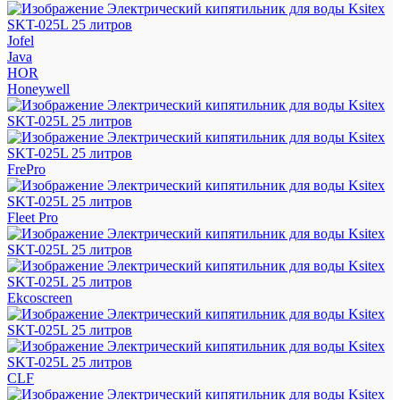
Jofel
Java
HOR
Honeywell
FrePro
Fleet Pro
Ekcoscreen
CLF