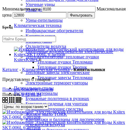
Уличные урны
Минимальная цена
Максимальная
Урны для бумаги
Урны настенные
цена
Фильтровать
Урны-пепельницы
Климатическая техника
Бренд
Инфракрасные обогреватели
Кипятильники
Овощесушки
Охладители воздуха
Проточные водонагреватели электрические
Тепловентиляторы, тепловые пушки
Ksitex
Ksitex
6
Тепловые пушки Тепломаш
Тепловые пушки Тропик
Каталог
-
Климатическая техника
-
Кипятильники
Тепловые завесы электрические
Тепловые завесы Тепломаш
Представлено 6 товаров
Электронные терморегуляторы
Пеленальные столы
Показать боковую панель
Расходные материалы
Показать
9
12
18
24
Бумажные полотенца в рулонах
Бумажные сиденья для унитаза
Дезинфицирующие средства
Жидкое мыло TORK
Картриджи и баллоны для диспенсеров
освежителя воздуха
Листовые бумажные полотенца