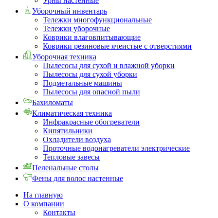
Урны настенные
Уборочный инвентарь
Тележки многофункциональные
Тележки уборочные
Коврики влаговпитывающие
Коврики резиновые ячеистые с отверстиями
Уборочная техника
Пылесосы для сухой и влажной уборки
Пылесосы для сухой уборки
Подметальные машины
Пылесосы для опасной пыли
Бахиломаты
Климатическая техника
Инфракрасные обогреватели
Кипятильники
Охладители воздуха
Проточные водонагреватели электрические
Тепловые завесы
Пеленальные столы
Фены для волос настенные
На главную
О компании
Контакты