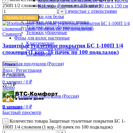
Коврики влаговпитывающие 80 см х 120 см
250П 1/2 сложения (1 кор.- 7 пачек по 235 штук)
Коврики влаговпитывающие 90 см х 150 см
Коврики резиновые ячеистые с отверстиями
Тележки для белья
Купить в 1 клик
Тележки для мусорного мешка
Тележки многофункциональные
Тележки уборочные
Сравнить
Фены для волос настенные
Классические
Защитные туалетные покрытия БС 1-100П 1/4
С настенным креплением
сложения (1 кор.-16 пачек по 100 подкладок)
Со шлангом
Бумажная продукция (Россия)
Поиск
Вход / Регистрация
В наличии
0
Сравнить
0
элемент
/
0
₽
3175
₽
Меню
Бренд
Бумажная продукция (Россия)
0
элемент
/
0
₽
В корзину
Быстрый просмотр
Количество товара Защитные туалетные покрытия БС 1-
100П 1/4 сложения (1 кор.-16 пачек по 100 подкладок)