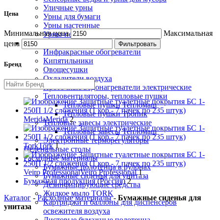
Уличные урны
Цена
Урны для бумаги
Урны настенные
Минимальная цена
Максимальная
Урны-пепельницы
Климатическая техника
цена
Фильтровать
Инфракрасные обогреватели
Кипятильники
Бренд
Овощесушки
Охладители воздуха
Проточные водонагреватели электрические
Тепловентиляторы, тепловые пушки
Тепловые пушки Тепломаш
Тепловые пушки Тропик
Merida
Merida
2
Тепловые завесы электрические
Тепловые завесы Тепломаш
Электронные терморегуляторы
Tork
Tork
1
Пеленальные столы
Расходные материалы
Бумажные полотенца в рулонах
Veiro Professional
Veiro Professional
1
Бумажные сиденья для унитаза
Бумажная продукция (Россия)
2
Дезинфицирующие средства
Жидкое мыло TORK
Каталог
-
Расходные материалы
-
Бумажные сиденья для
Картриджи и баллоны для диспенсеров
унитаза
освежителя воздуха
Листовые бумажные полотенца