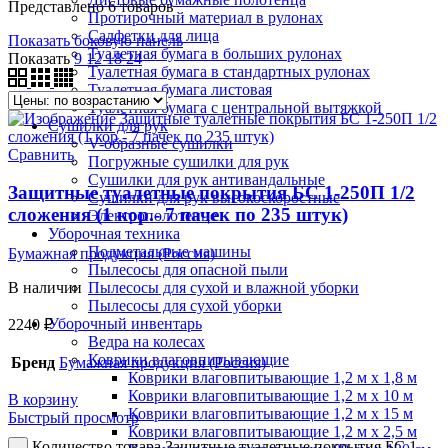
Представлено 6 товаров
Протирочный материал в рулонах
Салфетки для лица
Показать боковую панель
Туалетная бумага в больших рулонах
Показать
9
12
18
24
Туалетная бумага в стандартных рулонах
Туалетная бумага листовая
Туалетная бумага с центральной вытяжкой
Сушилки для рук
V-образные сушилки
Сравнить
Погружные сушилки для рук
Сушилки для рук антивандальные
Защитные туалетные покрытия БС 1-250П 1/2
Сушилки для рук высокоскоростные
сложения (1 кор.- 7 пачек по 235 штук)
Электрополотенце
Уборочная техника
Подметальные машины
Бумажная продукция (Россия)
Пылесосы для опасной пыли
Пылесосы для сухой и влажной уборки
В наличии
Пылесосы для сухой уборки
Уборочный инвентарь
2240
₽
Ведра на колесах
Коврики влаговпитывающие
Бренд
Бумажная продукция (Россия)
Коврики влаговпитывающие 1,2 м х 1,8 м
Коврики влаговпитывающие 1,2 м х 10 м
В корзину
Коврики влаговпитывающие 1,2 м х 15 м
Быстрый просмотр
Коврики влаговпитывающие 1,2 м х 2,5 м
Количество товара Защитные туалетные покрытия БС 1-