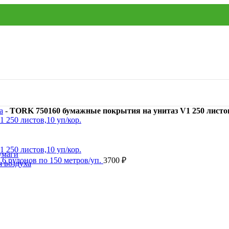
а
-
TORK 750160 бумажные покрытия на унитаз V1 250 листов
умаги
 6 рулонов по 150 метров/уп.
3700
₽
я воздуха