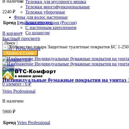
В наличии
Тележки для мусорного мешка
Тележки многофункциональные
2240
₽
Тележки уборочные
Фены для волос настенные
Классические
Бренд
Бумажная продукция (Россия)
С настенным креплением
Со шлангом
В корзину
Быстрый просмотр
Поиск
Количество товара Защитные туалетные покрытия БС 1-250П 
Вход / Регистрация
Купить в 1 клик
0
Сравнить
0
элемент
/
0
₽
Меню
Сравнить
Индивидуальные бумажные покрытия на унитаз 1/2
0
элемент
/
0
₽
Veiro Professional
В наличии
5900
₽
Бренд
Veiro Professional