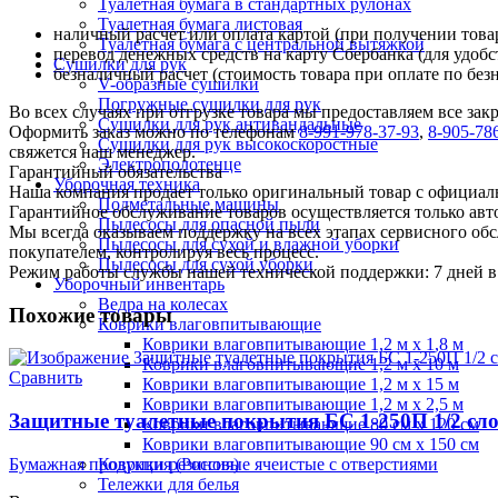
Туалетная бумага в стандартных рулонах
Туалетная бумага листовая
наличный расчет или оплата картой (при получении товар
Туалетная бумага с центральной вытяжкой
перевод денежных средств на карту Сбербанка (для удобс
Сушилки для рук
безналичный расчет (стоимость товара при оплате по без
V-образные сушилки
Погружные сушилки для рук
Во всех случаях при отгрузке товара мы предоставляем все за
Сушилки для рук антивандальные
Оформить заказ можно по телефонам
8-991-978-37-93
,
8-905-78
Сушилки для рук высокоскоростные
свяжется наш менеджер.
Электрополотенце
Гарантийный обязательства
Уборочная техника
Наша компания продает только оригинальный товар с официал
Подметальные машины
Гарантийное обслуживание товаров осуществляется только ав
Пылесосы для опасной пыли
Мы всегда оказываем поддержку на всех этапах сервисного о
Пылесосы для сухой и влажной уборки
покупателем, контролируя весь процесс.
Пылесосы для сухой уборки
Режим работы службы нашей технической поддержки: 7 дней в 
Уборочный инвентарь
Ведра на колесах
Похожие товары
Коврики влаговпитывающие
Коврики влаговпитывающие 1,2 м х 1,8 м
Коврики влаговпитывающие 1,2 м х 10 м
Сравнить
Коврики влаговпитывающие 1,2 м х 15 м
Коврики влаговпитывающие 1,2 м х 2,5 м
Защитные туалетные покрытия БС 1-250П 1/2 слож
Коврики влаговпитывающие 80 см х 120 см
Коврики влаговпитывающие 90 см х 150 см
Бумажная продукция (Россия)
Коврики резиновые ячеистые с отверстиями
Тележки для белья