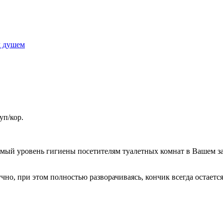
м душем
уп/кор.
мый уровень гигиены посетителям туалетных комнат в Вашем за
но, при этом полностью разворачиваясь, кончик всегда остаетс