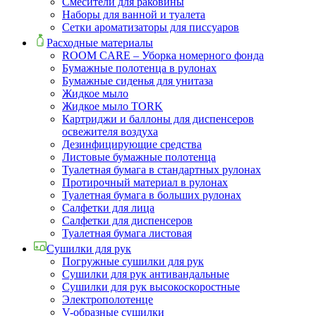
Смесители для раковины
Наборы для ванной и туалета
Сетки ароматизаторы для писсуаров
Расходные материалы
ROOM CARE – Уборка номерного фонда
Бумажные полотенца в рулонах
Бумажные сиденья для унитаза
Жидкое мыло
Жидкое мыло TORK
Картриджи и баллоны для диспенсеров
освежителя воздуха
Дезинфицирующие средства
Листовые бумажные полотенца
Туалетная бумага в стандартных рулонах
Протирочный материал в рулонах
Туалетная бумага в больших рулонах
Салфетки для лица
Салфетки для диспенсеров
Туалетная бумага листовая
Сушилки для рук
Погружные сушилки для рук
Сушилки для рук антивандальные
Сушилки для рук высокоскоростные
Электрополотенце
V-образные сушилки