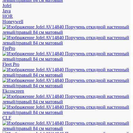
Jofel
Java
HOR
Honeywell
FrePro
Fleet Pro
Ekcoscreen
CLF