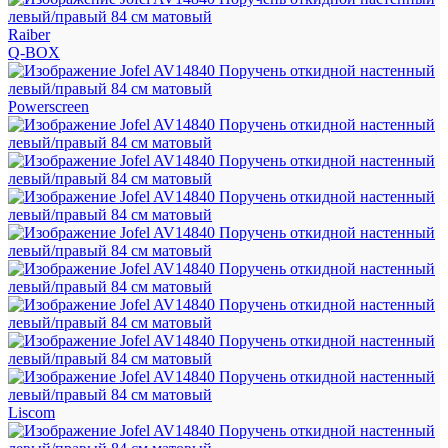
Raiber
Q-BOX
Powerscreen
Liscom