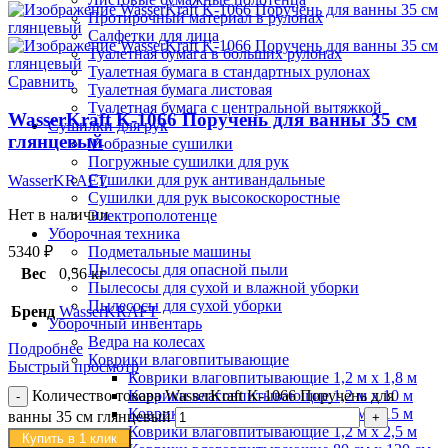
Протирочный материал в рулонах
Салфетки для лица
Туалетная бумага в больших рулонах
Туалетная бумага в стандартных рулонах
Сравнить
Туалетная бумага листовая
Туалетная бумага с центральной вытяжкой
WasserKraft K-1066 Поручень для ванны 35 см
Сушилки для рук
глянцевый
V-образные сушилки
Погружные сушилки для рук
Сушилки для рук антивандальные
WasserKRAFT
Сушилки для рук высокоскоростные
Нет в наличии
Электрополотенце
Уборочная техника
Подметальные машины
5340
₽
Пылесосы для опасной пыли
Вес
0,56 кг
Пылесосы для сухой и влажной уборки
Пылесосы для сухой уборки
Бренд
WasserKRAFT
Уборочный инвентарь
Ведра на колесах
Подробнее
Коврики влаговпитывающие
Быстрый просмотр
Коврики влаговпитывающие 1,2 м х 1,8 м
Коврики влаговпитывающие 1,2 м х 10 м
Количество товара WasserKraft K-1066 Поручень для
Коврики влаговпитывающие 1,2 м х 15 м
ванны 35 см глянцевый
Коврики влаговпитывающие 1,2 м х 2,5 м
Купить в 1 клик