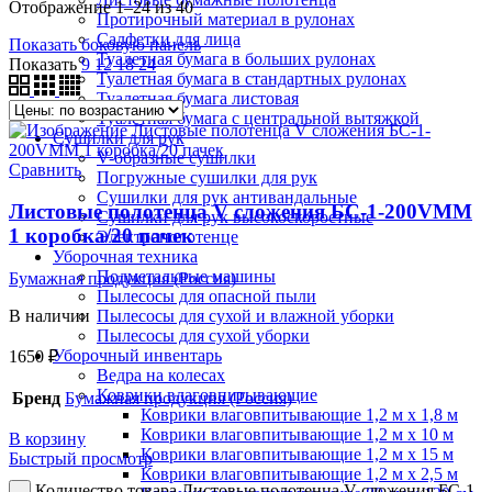
Отображение 1–24 из 40
Протирочный материал в рулонах
Салфетки для лица
Показать боковую панель
Туалетная бумага в больших рулонах
Показать
9
12
18
24
Туалетная бумага в стандартных рулонах
Туалетная бумага листовая
Туалетная бумага с центральной вытяжкой
Сушилки для рук
V-образные сушилки
Сравнить
Погружные сушилки для рук
Сушилки для рук антивандальные
Листовые полотенца V сложения БС-1-200VММ
Сушилки для рук высокоскоростные
1 коробка/20 пачек
Электрополотенце
Уборочная техника
Подметальные машины
Бумажная продукция (Россия)
Пылесосы для опасной пыли
Пылесосы для сухой и влажной уборки
В наличии
Пылесосы для сухой уборки
Уборочный инвентарь
1650
₽
Ведра на колесах
Коврики влаговпитывающие
Бренд
Бумажная продукция (Россия)
Коврики влаговпитывающие 1,2 м х 1,8 м
Коврики влаговпитывающие 1,2 м х 10 м
В корзину
Коврики влаговпитывающие 1,2 м х 15 м
Быстрый просмотр
Коврики влаговпитывающие 1,2 м х 2,5 м
Количество товара Листовые полотенца V сложения БС-1-