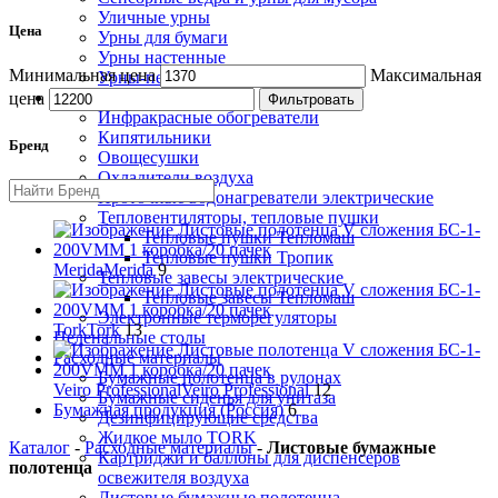
Уличные урны
Цена
Урны для бумаги
Урны настенные
Минимальная цена
Максимальная
Урны-пепельницы
Климатическая техника
цена
Фильтровать
Инфракрасные обогреватели
Кипятильники
Бренд
Овощесушки
Охладители воздуха
Проточные водонагреватели электрические
Тепловентиляторы, тепловые пушки
Тепловые пушки Тепломаш
Тепловые пушки Тропик
Merida
Merida
9
Тепловые завесы электрические
Тепловые завесы Тепломаш
Электронные терморегуляторы
Tork
Tork
13
Пеленальные столы
Расходные материалы
Бумажные полотенца в рулонах
Veiro Professional
Veiro Professional
12
Бумажные сиденья для унитаза
Бумажная продукция (Россия)
6
Дезинфицирующие средства
Жидкое мыло TORK
Каталог
-
Расходные материалы
-
Листовые бумажные
Картриджи и баллоны для диспенсеров
полотенца
освежителя воздуха
Листовые бумажные полотенца