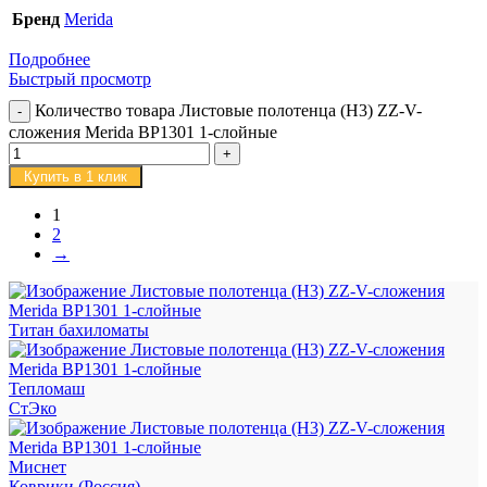
Бренд
Merida
Подробнее
Быстрый просмотр
Количество товара Листовые полотенца (H3) ZZ-V-
сложения Merida BP1301 1-слойные
Купить в 1 клик
1
2
→
Титан бахиломаты
Тепломаш
СтЭко
Миснет
Коврики (Россия)