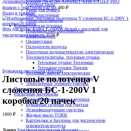
Дезинфицирующее средство АНОЛИТ АНК СУПЕР PRO
Уличные урны
флакон с триггером 650 мл
480
₽
Урны для бумаги
Назад к товарам
Урны настенные
Урны-пепельницы
Климатическая техника
Фен для волос Ksitex F-1600W белый с насадкой для
Инфракрасные обогреватели
увеличения скорости
3530
₽
Кипятильники
Овощесушки
Охладители воздуха
Проточные водонагреватели электрические
Тепловентиляторы, тепловые пушки
Тепловые пушки Тепломаш
Нажмите, чтобы увеличить
Тепловые пушки Тропик
Бумажная продукция (Россия)
Тепловые завесы электрические
Листовые полотенца V
Тепловые завесы Тепломаш
Электронные терморегуляторы
сложения БС-1-200V 1
Пеленальные столы
Расходные материалы
коробка/20 пачек
Бумажные полотенца в рулонах
Бумажные сиденья для унитаза
Дезинфицирующие средства
1800
₽
Жидкое мыло TORK
Картриджи и баллоны для диспенсеров
освежителя воздуха
Бренд
Бумажная продукция (Россия)
Листовые бумажные полотенца