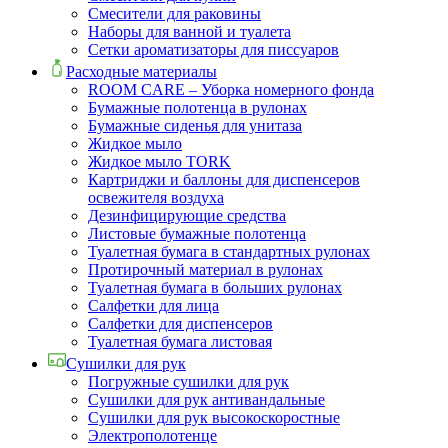
Смесители для раковины
Наборы для ванной и туалета
Сетки ароматизаторы для писсуаров
Расходные материалы
ROOM CARE – Уборка номерного фонда
Бумажные полотенца в рулонах
Бумажные сиденья для унитаза
Жидкое мыло
Жидкое мыло TORK
Картриджи и баллоны для диспенсеров
освежителя воздуха
Дезинфицирующие средства
Листовые бумажные полотенца
Туалетная бумага в стандартных рулонах
Протирочный материал в рулонах
Туалетная бумага в больших рулонах
Салфетки для лица
Салфетки для диспенсеров
Туалетная бумага листовая
Сушилки для рук
Погружные сушилки для рук
Сушилки для рук антивандальные
Сушилки для рук высокоскоростные
Электрополотенце