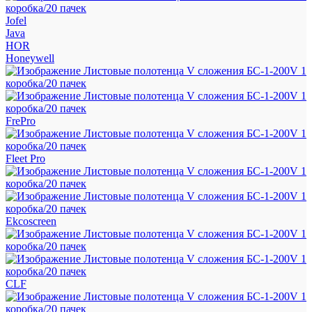
Jofel
Java
HOR
Honeywell
FrePro
Fleet Pro
Ekcoscreen
CLF