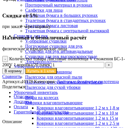
Протирочный материал в рулонах
Салфетки для лица
Скидка от 5%
Туалетная бумага в больших рулонах
Туалетная бумага в стандартных рулонах
Туалетная бумага листовая
при заказе через корзину
Туалетная бумага с центральной вытяжкой
Сушилки для рук
Наличный и безналичный расчёт
V-образные сушилки
Погружные сушилки для рук
физические и юридические лица
Сушилки для рук антивандальные
Сушилки для рук высокоскоростные
Количество товара Листовые полотенца V сложения БС-1-
Электрополотенце
200V 1 коробка/20 пачек
Уборочная техника
В корзину
Купить в 1 клик
Подметальные машины
Сравнить
Пылесосы для опасной пыли
Артикул:
10178
Категория:
Листовые бумажные полотенца
Пылесосы для сухой и влажной уборки
Поделиться:
Пылесосы для сухой уборки
Уборочный инвентарь
Описание
Ведра на колесах
Доставка
Коврики влаговпитывающие
Оплата
Коврики влаговпитывающие 1,2 м х 1,8 м
Гарантийный обязательства
Коврики влаговпитывающие 1,2 м х 10 м
Коврики влаговпитывающие 1,2 м х 15 м
Описание
Коврики влаговпитывающие 1,2 м х 2,5 м