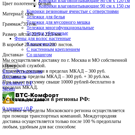
Коврики влаговпитывающие 80 см х 120 см
Цвет полотенец: белый.
Коврики влаговпитывающие 90 см х 150 см
Коврики резиновые ячеистые с отверстиями
Материал: сязь.
Тележки для белья
Тележки для мусорного мешка
Граммаж: 35 г/м.
Тележки многофункциональные
Тележки уборочные
Размер листа: 22,5 х 22,5 мм.
Фены для волос настенные
Классические
В коробке 20 пачек по 200 листов.
С настенным креплением
Доставка
Со шлангом
Мы осуществляем доставку по г. Москва и МО собственной
курьерской службой.
Поиск
Стоимость доставки в пределах МКАД – 300 руб.
Вход / Регистрация
Доставка за пределы МКАД – 300 руб. + 30 руб./км.
0
Сравнить
При заказе на сумму свыше 10000 рублей-бесплатно в
0
элемент
/
0
₽
пределах МКАД.
Меню
Условия доставки в регионы РФ:
0
элемент
/
0
₽
Доставка за пределы Московского региона осуществляется
при помощи транспортных компаний. Междугородняя
доставка осуществляется только после 100 % предоплаты
любым, удобным для вас способом: