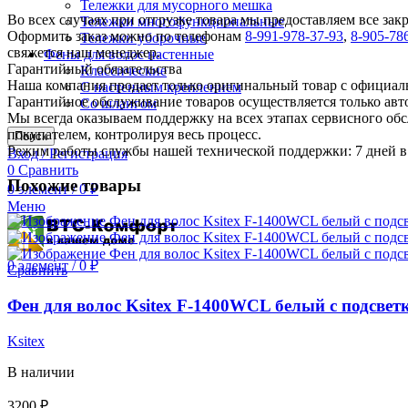
Тележки для мусорного мешка
Во всех случаях при отгрузке товара мы предоставляем все за
Тележки многофункциональные
Оформить заказ можно по телефонам
8-991-978-37-93
,
8-905-78
Тележки уборочные
свяжется наш менеджер.
Фены для волос настенные
Гарантийный обязательства
Классические
Наша компания продает только оригинальный товар с официал
С настенным креплением
Гарантийное обслуживание товаров осуществляется только ав
Со шлангом
Мы всегда оказываем поддержку на всех этапах сервисного о
покупателем, контролируя весь процесс.
Поиск
Режим работы службы нашей технической поддержки: 7 дней в 
Вход / Регистрация
0
Сравнить
Похожие товары
0
элемент
/
0
₽
Меню
0
элемент
/
0
₽
Сравнить
Фен для волос Ksitex F-1400WCL белый с подсвет
Ksitex
В наличии
3200
₽