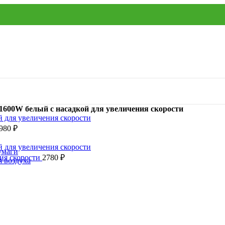
-1600W белый с насадкой для увеличения скорости
980
₽
умаги
ния скорости
2780
₽
я воздуха