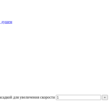
м душем
асадкой для увеличения скорости