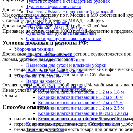
Туалетная бумага в стандартных рулонах
Туалетная бумага листовая
Доставка
Туалетная бумага с центральной вытяжкой
Мы осуществляем доставку по г. Москва и МО собственной ку
Сушилки для рук
Стоимость доставки в пределах МКАД – 300 руб.
V-образные сушилки
Доставка за пределы МКАД – 300 руб. + 30 руб./км.
Погружные сушилки для рук
При заказе на сумму свыше 10000 рублей-бесплатно в предел
Сушилки для рук антивандальные
Сушилки для рук высокоскоростные
Условия доставки в регионы РФ:
Электрополотенце
Уборочная техника
Доставка за пределы Московского региона осуществляется пр
Подметальные машины
любым, удобным для вас способом:
Пылесосы для опасной пыли
Пылесосы для сухой и влажной уборки
безналичный расчет (для всех юридических и физических
Пылесосы для сухой уборки
перевод денежных средств на карты Сбербанка.
Уборочный инвентарь
Ведра на колесах
Осуществляем доставку в любой регион РФ удобными для вас
Коврики влаговпитывающие
Иные условия обсуждаются индивидуально.
Коврики влаговпитывающие 1,2 м х 1,8 м
Оплата
Коврики влаговпитывающие 1,2 м х 10 м
Коврики влаговпитывающие 1,2 м х 15 м
Способы оплаты:
Коврики влаговпитывающие 1,2 м х 2,5 м
Коврики влаговпитывающие 80 см х 120 см
наличный расчет или оплата картой (при получении товар
Коврики влаговпитывающие 90 см х 150 см
перевод денежных средств на карту Сбербанка (для удобс
Коврики резиновые ячеистые с отверстиями
безналичный расчет (стоимость товара при оплате по без
Тележки для белья