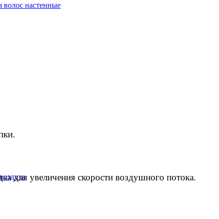
 волос настенные
пки.
дка для увеличения скорости воздушного потока.
воздуха