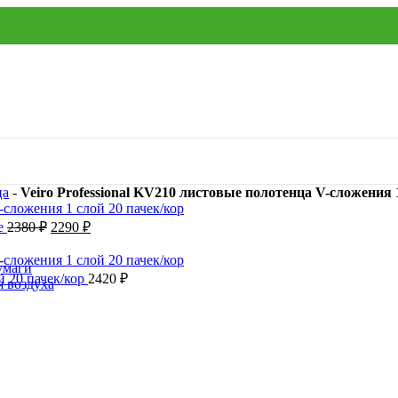
ца
-
Veiro Professional KV210 листовые полотенца V-сложения 
ые
2380
₽
2290
₽
умаги
й 20 пачек/кор
2420
₽
я воздуха