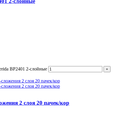
401 2-слойные
erida BP2401 2-слойные
ожения 2 слоя 20 пачек/кор