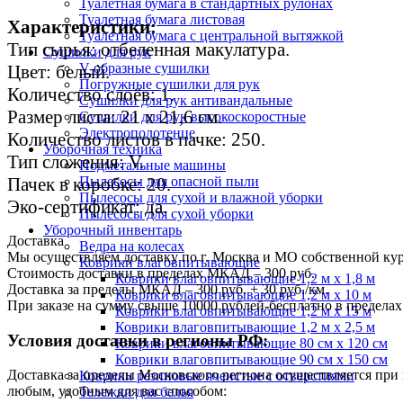
Туалетная бумага в стандартных рулонах
Туалетная бумага листовая
Характеристики:
Туалетная бумага с центральной вытяжкой
Тип сырья: отбеленная макулатура.
Сушилки для рук
V-образные сушилки
Цвет: белый.
Погружные сушилки для рук
Количество слоёв: 1.
Сушилки для рук антивандальные
Размер листа: 21 х 21,6 см.
Сушилки для рук высокоскоростные
Электрополотенце
Количество листов в пачке: 250.
Уборочная техника
Тип сложения: V.
Подметальные машины
Пачек в коробке: 20.
Пылесосы для опасной пыли
Пылесосы для сухой и влажной уборки
Эко-сертификат: да.
Пылесосы для сухой уборки
Уборочный инвентарь
Доставка
Ведра на колесах
Мы осуществляем доставку по г. Москва и МО собственной ку
Коврики влаговпитывающие
Стоимость доставки в пределах МКАД – 300 руб.
Коврики влаговпитывающие 1,2 м х 1,8 м
Доставка за пределы МКАД – 300 руб. + 30 руб./км.
Коврики влаговпитывающие 1,2 м х 10 м
При заказе на сумму свыше 10000 рублей-бесплатно в предел
Коврики влаговпитывающие 1,2 м х 15 м
Коврики влаговпитывающие 1,2 м х 2,5 м
Условия доставки в регионы РФ:
Коврики влаговпитывающие 80 см х 120 см
Коврики влаговпитывающие 90 см х 150 см
Доставка за пределы Московского региона осуществляется пр
Коврики резиновые ячеистые с отверстиями
любым, удобным для вас способом:
Тележки для белья