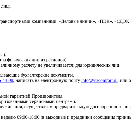
 лиц).
 транспортными компаниями: «Деловые линии», «ПЭК», «СДЭК»
а).
тва физических лиц из регионов).
наличному расчету не увеличивается) для юридических лиц.
крывающие бухгалтерские документы.
6-44-08
, написать на электронную почту
info@vtscomfort.ru
, или 
ьной гарантией Производителя.
торизованными сервисными центрами.
бслуживания, осуществляем предварительную договоренность по
неделю 09:00-18:00 (в выходные и праздники сообщения приним