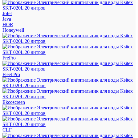
Jofel
Java
HOR
Honeywell
FrePro
Fleet Pro
Ekcoscreen
CLF