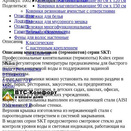
Артикул:
10021
Категория:
Кипятильники
Коврики влаговпитывающие 80 см х 120 см
Поделиться:
Коврики влаговпитывающие 90 см х 150 см
Коврики резиновые ячеистые с отверстиями
Описание
Тележки для белья
Доставка
Тележки для мусорного мешка
Оплата
Тележки многофункциональные
Гарантийный обязательства
Тележки уборочные
Фены для волос настенные
Описание
Классические
С настенным креплением
Описание кипятильников (термопотов) серии SKT:
Со шлангом
Профессиональные кипятильники (термопоты) Ksitex серии
SKT с регулятором температуры предназначены для быстрого
Поиск
получения кипяченой воды и поддержания заданной
Вход / Регистрация
температуры.
0
Сравнить
Такие кипятильники можно установить на линию раздачи в
0
элемент
/
0
₽
кафе, барах, ресторанах, закусочных, на предприятиях
Меню
общественного питания, в детских садах, школах, офисах,
гостиницах и в медицинских учреждениях.
Корпус кипятильника выполнен из нержавеющей стали (AISI
304) и имеет двойные стенки.
0
элемент
/
0
₽
Верхняя крышка изготовлена из нержавеющей стали с
пароотводным отверстием и системой закрывания.
В моделях серии SKT предусмотрено смотровое стекло для
контроля уровня воды и световая индикация, работающая на