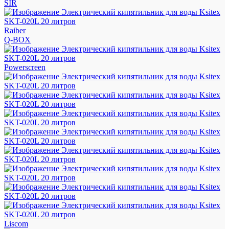
SIR
Raiber
Q-BOX
Powerscreen
Liscom