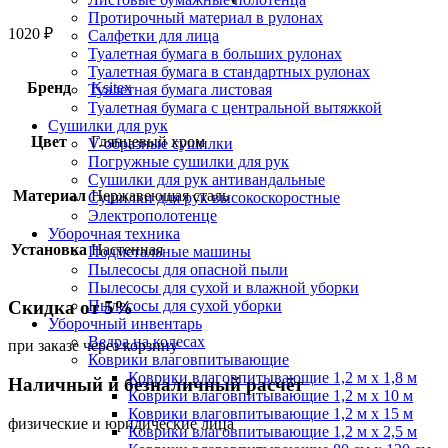
Протирочный материал в рулонах
1020
₽
Салфетки для лица
Туалетная бумага в больших рулонах
Туалетная бумага в стандартных рулонах
Бренд
Ksitex
Туалетная бумага листовая
Туалетная бумага с центральной вытяжкой
Сушилки для рук
Цвет
Глянцевый хром
V-образные сушилки
Погружные сушилки для рук
Сушилки для рук антивандальные
Материал
Нержавеющая сталь
Сушилки для рук высокоскоростные
Электрополотенце
Уборочная техника
Установка
Настенная
Подметальные машины
Пылесосы для опасной пыли
Пылесосы для сухой и влажной уборки
Скидка от 5%
Пылесосы для сухой уборки
Уборочный инвентарь
Ведра на колесах
при заказе через корзину
Коврики влаговпитывающие
Коврики влаговпитывающие 1,2 м х 1,8 м
Наличный и безналичный расчёт
Коврики влаговпитывающие 1,2 м х 10 м
Коврики влаговпитывающие 1,2 м х 15 м
физические и юридические лица
Коврики влаговпитывающие 1,2 м х 2,5 м