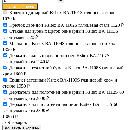
Купить в 1 клик
Крючок одинарный Ksitex BA-1101S глянцевая сталь
1020
₽
Крючок двойной Ksitex BA-1102S глянцевая сталь
1120
₽
Стакан для зубных щеток одинарный Ksitex BA-1103S
глянцевый
1320
₽
Мыльница Ksitex BA-1104S глянцевая сталь и стекло
1350
₽
Держатель-кольцо для полотенец Ksitex BA-1107S
глянцевый хром
1140
₽
Держатель туалетной бумаги Ksitex BA-1108S глянцевый
хром
1600
₽
Ёршик настенный Ksitex BA-1109S глянцевый хром и
стекло
1950
₽
Держатель для полотенец одинарный Ksitex BA-1112S-60
глянцевый хром
2000
₽
Держатель для полотенец двойной Ksitex BA-1113S-60
глянцевый хром
2300
₽
13800
₽
За 9 товаров
Добавить в корзину