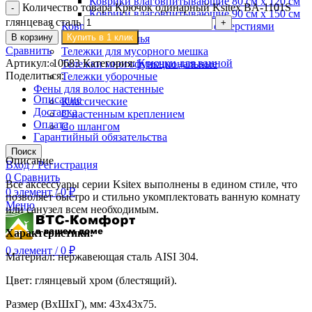
Коврики влаговпитывающие 80 см х 120 см
Количество товара Крючок одинарный Ksitex BA-1101S
Коврики влаговпитывающие 90 см х 150 см
глянцевая сталь
Коврики резиновые ячеистые с отверстиями
В корзину
Купить в 1 клик
Тележки для белья
Сравнить
Тележки для мусорного мешка
Артикул:
10683
Категория:
Крючки для ванной
Тележки многофункциональные
Поделиться:
Тележки уборочные
Фены для волос настенные
Описание
Классические
Доставка
С настенным креплением
Оплата
Со шлангом
Гарантийный обязательства
Поиск
Описание
Вход / Регистрация
0
Сравнить
Все аксессуары серии Ksitex выполнены в едином стиле, что
0
элемент
/
0
₽
позволяет быстро и стильно укомплектовать ванную комнату
Меню
или санузел всем необходимым.
Характеристики:
0
элемент
/
0
₽
Материал: нержавеющая сталь AISI 304.
Цвет: глянцевый хром (блестящий).
Размер (ВхШхГ), мм: 43х43х75.