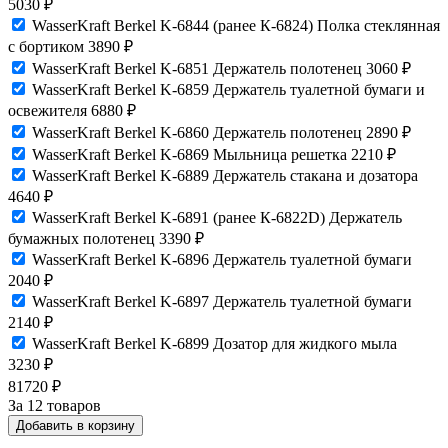
5030
₽
WasserKraft Berkel K-6844 (ранее К-6824) Полка стеклянная
с бортиком
3890
₽
WasserKraft Berkel K-6851 Держатель полотенец
3060
₽
WasserKraft Berkel K-6859 Держатель туалетной бумаги и
освежителя
6880
₽
WasserKraft Berkel K-6860 Держатель полотенец
2890
₽
WasserKraft Berkel K-6869 Мыльница решетка
2210
₽
WasserKraft Berkel K-6889 Держатель стакана и дозатора
4640
₽
WasserKraft Berkel K-6891 (ранее К-6822D) Держатель
бумажных полотенец
3390
₽
WasserKraft Berkel K-6896 Держатель туалетной бумаги
2040
₽
WasserKraft Berkel K-6897 Держатель туалетной бумаги
2140
₽
WasserKraft Berkel K-6899 Дозатор для жидкого мыла
3230
₽
81720
₽
За 12 товаров
Добавить в корзину