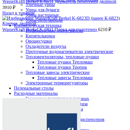
WasserKraft Berkel K-6831 Держатель полотенец двойной
Уличные урны
3910
₽
Урны для бумаги
Назад к товарам
Урны настенные
Урны-пепельницы
Климатическая техника
WasserKraft Berkel K-6811 Полка для полотенец
6210
₽
Инфракрасные обогреватели
Кипятильники
Овощесушки
Охладители воздуха
Проточные водонагреватели электрические
Тепловентиляторы, тепловые пушки
Тепловые пушки Тепломаш
Тепловые пушки Тропик
Тепловые завесы электрические
Тепловые завесы Тепломаш
Электронные терморегуляторы
Пеленальные столы
Расходные материалы
Нажмите, чтобы увеличить
Бумажные полотенца в рулонах
Бумажные сиденья для унитаза
Дезинфицирующие средства
Жидкое мыло TORK
Картриджи и баллоны для диспенсеров
освежителя воздуха
Листовые бумажные полотенца