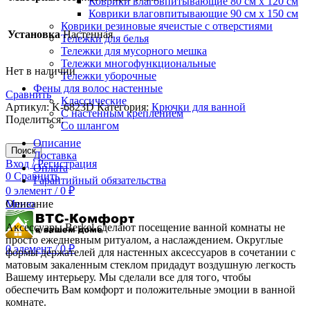
Коврики влаговпитывающие 80 см х 120 см
Коврики влаговпитывающие 90 см х 150 см
Коврики резиновые ячеистые с отверстиями
Установка
Настенная
Тележки для белья
Тележки для мусорного мешка
Тележки многофункциональные
Нет в наличии
Тележки уборочные
Фены для волос настенные
Сравнить
Классические
Артикул:
K-6823D
Категория:
Крючки для ванной
С настенным креплением
Поделиться:
Со шлангом
Описание
Поиск
Доставка
Вход / Регистрация
Оплата
0
Сравнить
Гарантийный обязательства
0
элемент
/
0
₽
Меню
Описание
Аксессуары Berkel сделают посещение ванной комнаты не
просто ежедневным ритуалом, а наслаждением. Округлые
0
элемент
/
0
₽
формы держателей для настенных аксессуаров в сочетании с
матовым закаленным стеклом придадут воздушную легкость
Вашему интерьеру. Мы сделали все для того, чтобы
обеспечить Вам комфорт и положительные эмоции в ванной
комнате.