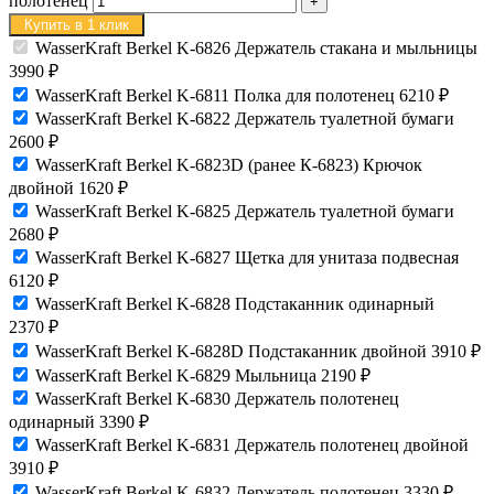
полотенец
Купить в 1 клик
WasserKraft Berkel K-6826 Держатель стакана и мыльницы
3990
₽
WasserKraft Berkel K-6811 Полка для полотенец
6210
₽
WasserKraft Berkel K-6822 Держатель туалетной бумаги
2600
₽
WasserKraft Berkel K-6823D (ранее К-6823) Крючок
двойной
1620
₽
WasserKraft Berkel K-6825 Держатель туалетной бумаги
2680
₽
WasserKraft Berkel K-6827 Щетка для унитаза подвесная
6120
₽
WasserKraft Berkel K-6828 Подстаканник одинарный
2370
₽
WasserKraft Berkel K-6828D Подстаканник двойной
3910
₽
WasserKraft Berkel K-6829 Мыльница
2190
₽
WasserKraft Berkel K-6830 Держатель полотенец
одинарный
3390
₽
WasserKraft Berkel K-6831 Держатель полотенец двойной
3910
₽
WasserKraft Berkel K-6832 Держатель полотенец
3330
₽