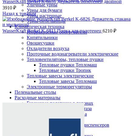
WasserKraft Berkel K-6831 Держатель полотенец двойной
Уличные урны
3910
₽
Урны для бумаги
Назад к товарам
Урны настенные
Урны-пепельницы
Климатическая техника
WasserKraft Berkel K-6811 Полка для полотенец
6210
₽
Инфракрасные обогреватели
Кипятильники
Овощесушки
Охладители воздуха
Проточные водонагреватели электрические
Тепловентиляторы, тепловые пушки
Тепловые пушки Тепломаш
Тепловые пушки Тропик
Тепловые завесы электрические
Тепловые завесы Тепломаш
Электронные терморегуляторы
Пеленальные столы
Расходные материалы
Нажмите, чтобы увеличить
Бумажные полотенца в рулонах
Бумажные сиденья для унитаза
Дезинфицирующие средства
Жидкое мыло TORK
Картриджи и баллоны для диспенсеров
освежителя воздуха
Листовые бумажные полотенца