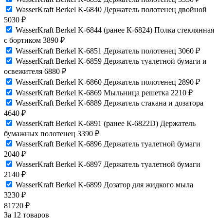
WasserKraft Berkel K-6840 Держатель полотенец двойной
5030
₽
WasserKraft Berkel K-6844 (ранее К-6824) Полка стеклянная
с бортиком
3890
₽
WasserKraft Berkel K-6851 Держатель полотенец
3060
₽
WasserKraft Berkel K-6859 Держатель туалетной бумаги и
освежителя
6880
₽
WasserKraft Berkel K-6860 Держатель полотенец
2890
₽
WasserKraft Berkel K-6869 Мыльница решетка
2210
₽
WasserKraft Berkel K-6889 Держатель стакана и дозатора
4640
₽
WasserKraft Berkel K-6891 (ранее К-6822D) Держатель
бумажных полотенец
3390
₽
WasserKraft Berkel K-6896 Держатель туалетной бумаги
2040
₽
WasserKraft Berkel K-6897 Держатель туалетной бумаги
2140
₽
WasserKraft Berkel K-6899 Дозатор для жидкого мыла
3230
₽
81720
₽
За 12 товаров