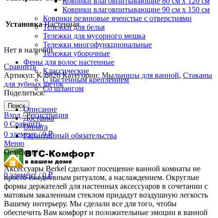
Коврики влаговпитывающие 80 см х 120 см
Коврики влаговпитывающие 90 см х 150 см
Коврики резиновые ячеистые с отверстиями
Установка
Настенная
Тележки для белья
Тележки для мусорного мешка
Тележки многофункциональные
Нет в наличии
Тележки уборочные
Фены для волос настенные
Сравнить
Классические
Артикул:
K-6826
Категории:
Мыльницы для ванной
,
Стаканы
С настенным креплением
для зубных щеток
Со шлангом
Поделиться:
Поиск
Описание
Вход / Регистрация
Доставка
0
Сравнить
Оплата
0
элемент
/
0
₽
Гарантийный обязательства
Меню
Описание
Аксессуары Berkel сделают посещение ванной комнаты не
0
элемент
/
0
₽
просто ежедневным ритуалом, а наслаждением. Округлые
формы держателей для настенных аксессуаров в сочетании с
матовым закаленным стеклом придадут воздушную легкость
Вашему интерьеру. Мы сделали все для того, чтобы
обеспечить Вам комфорт и положительные эмоции в ванной