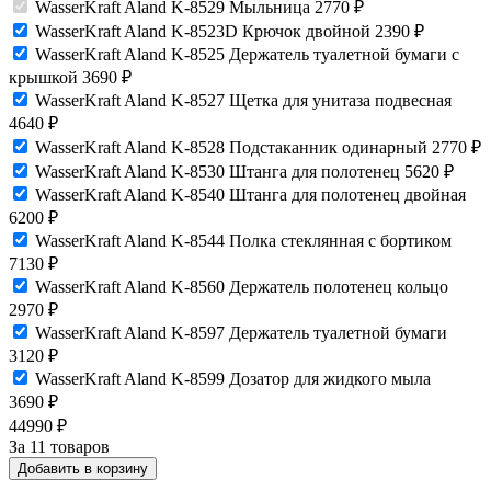
WasserKraft Aland K-8529 Мыльница
2770
₽
WasserKraft Aland K-8523D Крючок двойной
2390
₽
WasserKraft Aland K-8525 Держатель туалетной бумаги с
крышкой
3690
₽
WasserKraft Aland K-8527 Щетка для унитаза подвесная
4640
₽
WasserKraft Aland K-8528 Подстаканник одинарный
2770
₽
WasserKraft Aland K-8530 Штанга для полотенец
5620
₽
WasserKraft Aland K-8540 Штанга для полотенец двойная
6200
₽
WasserKraft Aland K-8544 Полка стеклянная с бортиком
7130
₽
WasserKraft Aland K-8560 Держатель полотенец кольцо
2970
₽
WasserKraft Aland K-8597 Держатель туалетной бумаги
3120
₽
WasserKraft Aland K-8599 Дозатор для жидкого мыла
3690
₽
44990
₽
За 11 товаров
Добавить в корзину