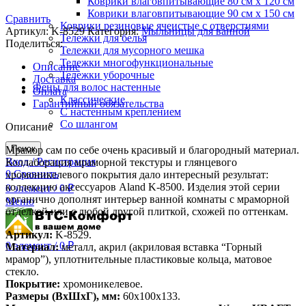
Коврики влаговпитывающие 80 см х 120 см
Коврики влаговпитывающие 90 см х 150 см
Сравнить
Коврики резиновые ячеистые с отверстиями
Артикул:
K-8529
Категория:
Мыльницы для ванной
Тележки для белья
Поделиться:
Тележки для мусорного мешка
Тележки многофункциональные
Описание
Тележки уборочные
Доставка
Фены для волос настенные
Оплата
Классические
Гарантийный обязательства
С настенным креплением
Со шлангом
Описание
Поиск
Мрамор сам по себе очень красивый и благородный материал.
Вход / Регистрация
Коллаборация мраморной текстуры и глянцевого
0
Сравнить
хромоникелевого покрытия дало интересный результат:
коллекцию аксессуаров Aland K-8500. Изделия этой серии
0
элемент
/
0
₽
органично дополнят интерьер ванной комнаты с мраморной
Меню
отделкой или с любой другой плиткой, схожей по оттенкам.
Артикул:
K-8529.
0
элемент
/
0
₽
Материал:
металл, акрил (акриловая вставка “Горный
мрамор”), уплотнительные пластиковые кольца, матовое
стекло.
Покрытие:
хромоникелевое.
Размеры (ВхШхГ), мм:
60х100х133.