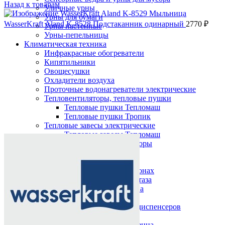
Назад к товарам
Уличные урны
Урны для бумаги
WasserKraft Aland K-8528 Подстаканник одинарный
2770
₽
Урны настенные
Урны-пепельницы
Климатическая техника
Инфракрасные обогреватели
Кипятильники
Овощесушки
Охладители воздуха
Проточные водонагреватели электрические
Тепловентиляторы, тепловые пушки
Тепловые пушки Тепломаш
Тепловые пушки Тропик
Тепловые завесы электрические
Нажмите, чтобы увеличить
Тепловые завесы Тепломаш
Электронные терморегуляторы
Пеленальные столы
Расходные материалы
Бумажные полотенца в рулонах
Бумажные сиденья для унитаза
Дезинфицирующие средства
Жидкое мыло TORK
Картриджи и баллоны для диспенсеров
освежителя воздуха
Листовые бумажные полотенца