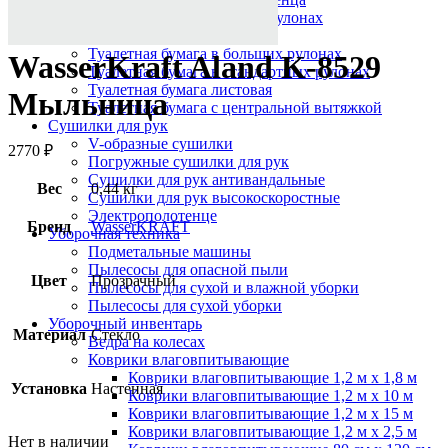
Протирочный материал в рулонах
Салфетки для лица
Туалетная бумага в больших рулонах
WasserKraft Aland K-8529
Туалетная бумага в стандартных рулонах
Туалетная бумага листовая
Мыльница
Туалетная бумага с центральной вытяжкой
Сушилки для рук
V-образные сушилки
2770
₽
Погружные сушилки для рук
Сушилки для рук антивандальные
Вес
0,44 кг
Сушилки для рук высокоскоростные
Электрополотенце
Бренд
WasserKRAFT
Уборочная техника
Подметальные машины
Пылесосы для опасной пыли
Цвет
Прозрачный
Пылесосы для сухой и влажной уборки
Пылесосы для сухой уборки
Уборочный инвентарь
Материал
Стекло
Ведра на колесах
Коврики влаговпитывающие
Коврики влаговпитывающие 1,2 м х 1,8 м
Установка
Настенная
Коврики влаговпитывающие 1,2 м х 10 м
Коврики влаговпитывающие 1,2 м х 15 м
Коврики влаговпитывающие 1,2 м х 2,5 м
Нет в наличии