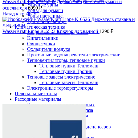
WasserKraft Lippe K-6559 Держатель туалетной бумаги и
Уличные урны
освежителя
6990
₽
Урны для бумаги
Назад к товарам
Урны настенные
Урны-пепельницы
Климатическая техника
WasserKraft Lippe K-6523 Крючок для ванной
1290
₽
Инфракрасные обогреватели
Кипятильники
Овощесушки
Охладители воздуха
Проточные водонагреватели электрические
Тепловентиляторы, тепловые пушки
Тепловые пушки Тепломаш
Тепловые пушки Тропик
Тепловые завесы электрические
Тепловые завесы Тепломаш
Электронные терморегуляторы
Пеленальные столы
Расходные материалы
Нажмите, чтобы увеличить
Бумажные полотенца в рулонах
Бумажные сиденья для унитаза
Дезинфицирующие средства
Жидкое мыло TORK
Картриджи и баллоны для диспенсеров
освежителя воздуха
Листовые бумажные полотенца