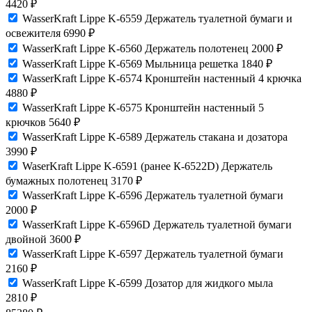
4420
₽
WasserKraft Lippe K-6559 Держатель туалетной бумаги и
освежителя
6990
₽
WasserKraft Lippe K-6560 Держатель полотенец
2000
₽
WasserKraft Lippe K-6569 Мыльница решетка
1840
₽
WasserKraft Lippe K-6574 Кронштейн настенный 4 крючка
4880
₽
WasserKraft Lippe K-6575 Кронштейн настенный 5
крючков
5640
₽
WasserKraft Lippe K-6589 Держатель стакана и дозатора
3990
₽
WaserKraft Lippe K-6591 (ранее К-6522D) Держатель
бумажных полотенец
3170
₽
WasserKraft Lippe K-6596 Держатель туалетной бумаги
2000
₽
WasserKraft Lippe K-6596D Держатель туалетной бумаги
двойной
3600
₽
WasserKraft Lippe K-6597 Держатель туалетной бумаги
2160
₽
WasserKraft Lippe K-6599 Дозатор для жидкого мыла
2810
₽