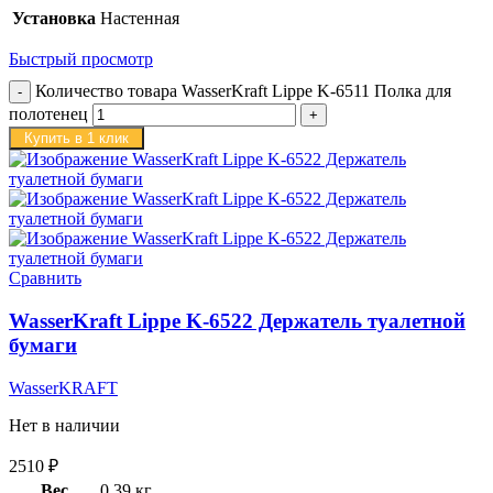
Установка
Настенная
Быстрый просмотр
Количество товара WasserKraft Lippe K-6511 Полка для
полотенец
Купить в 1 клик
Сравнить
WasserKraft Lippe K-6522 Держатель туалетной
бумаги
WasserKRAFT
Нет в наличии
2510
₽
Вес
0,39 кг