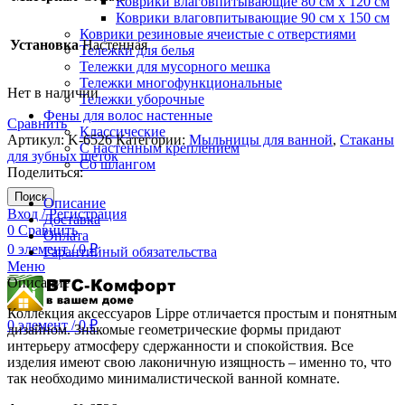
Коврики влаговпитывающие 80 см х 120 см
Коврики влаговпитывающие 90 см х 150 см
Коврики резиновые ячеистые с отверстиями
Установка
Настенная
Тележки для белья
Тележки для мусорного мешка
Тележки многофункциональные
Нет в наличии
Тележки уборочные
Фены для волос настенные
Сравнить
Классические
Артикул:
K-6526
Категории:
Мыльницы для ванной
,
Стаканы
С настенным креплением
для зубных щеток
Со шлангом
Поделиться:
Поиск
Описание
Вход / Регистрация
Доставка
0
Сравнить
Оплата
0
элемент
/
0
₽
Гарантийный обязательства
Меню
Описание
Коллекция аксессуаров Lippe отличается простым и понятным
0
элемент
/
0
₽
дизайном. Знакомые геометрические формы придают
интерьеру атмосферу сдержанности и спокойствия. Все
изделия имеют свою лаконичную изящность – именно то, что
так необходимо минималистической ванной комнате.