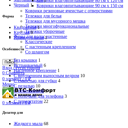
Коврики влаговпитывающие 80 см х 120 см
Черный
1
Коврики влаговпитывающие 90 см х 150 см
Коврики резиновые ячеистые с отверстиями
Тележки для белья
Форма
Тележки для мусорного мешка
Тележки многофункциональные
Квадратная
1
Тележки уборочные
Круглая
9
Фены для волос настенные
Прямоугольная
1
Классические
С настенным креплением
Особенности
Со шлангом
Без крышки
1
Поиск
Встраиваемый
6
Вход / Регистрация
Настенное крепление
1
0
Сравнить
С внутренним выносным ведром
10
0
элемент
/
0
₽
С емкостью для губки
4
Меню
С педалью
10
С пепельницей
1
С полочкой для телефона
3
С термостатом
22
0
элемент
/
0
₽
Дозатор для
Жидкого мыла
68