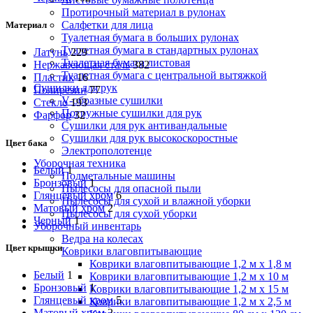
Протирочный материал в рулонах
Салфетки для лица
Материал
Туалетная бумага в больших рулонах
Туалетная бумага в стандартных рулонах
Латунь
229
Туалетная бумага листовая
Нержавеющая сталь
382
Туалетная бумага с центральной вытяжкой
Пластик
16
Сушилки для рук
Полирезин
77
V-образные сушилки
Стекло
193
Погружные сушилки для рук
Фарфор
32
Сушилки для рук антивандальные
Сушилки для рук высокоскоростные
Цвет бака
Электрополотенце
Уборочная техника
Белый
1
Подметальные машины
Бронзовый
1
Пылесосы для опасной пыли
Глянцевый хром
6
Пылесосы для сухой и влажной уборки
Матовый хром
2
Пылесосы для сухой уборки
Черный
1
Уборочный инвентарь
Ведра на колесах
Цвет крышки
Коврики влаговпитывающие
Коврики влаговпитывающие 1,2 м х 1,8 м
Белый
1
Коврики влаговпитывающие 1,2 м х 10 м
Бронзовый
1
Коврики влаговпитывающие 1,2 м х 15 м
Глянцевый хром
5
Коврики влаговпитывающие 1,2 м х 2,5 м
Матовый хром
2