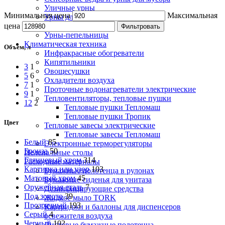
Уличные урны
Минимальная цена
Максимальная
Урны для бумаги
Урны настенные
цена
Фильтровать
Урны-пепельницы
Климатическая техника
Объем, л
Инфракрасные обогреватели
Кипятильники
3
1
Овощесушки
5
6
Охладители воздуха
7
1
Проточные водонагреватели электрические
9
1
Тепловентиляторы, тепловые пушки
12
2
Тепловые пушки Тепломаш
Тепловые пушки Тропик
Цвет
Тепловые завесы электрические
Тепловые завесы Тепломаш
Белый
85
Электронные терморегуляторы
Бронза
50
Пеленальные столы
Глянцевый хром
314
Расходные материалы
Картинка или узор
103
Бумажные полотенца в рулонах
Матовый хром
45
Бумажные сиденья для унитаза
Оружейная сталь
7
Дезинфицирующие средства
Под золото
39
Жидкое мыло TORK
Прозрачный
193
Картриджи и баллоны для диспенсеров
Серый
4
освежителя воздуха
Черный
102
Листовые бумажные полотенца