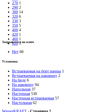
270
1
290
2
300
14
320
6
330
3
350
5
400
4
420
1
460
1
Закрывается на ключ
620
1
Нет
68
Установка
Встраеваемая на борт ванны
1
Встраеваемая на раковину
2
На биде
6
На раковину
94
Напольная
37
Настенная
530
Настенная встраиваемая
57
Настольная
62
WasserKRAFT
-
Страница 2