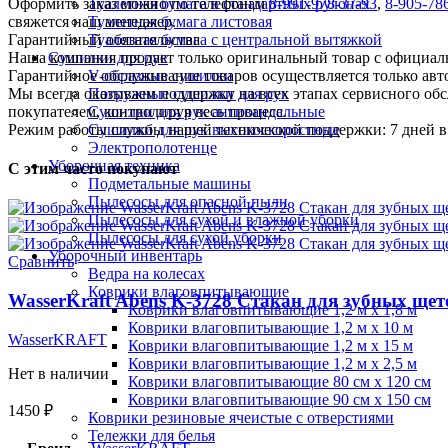
Оформить заказ можно по телефонам
8-991-978-37-93
,
8-905-78
Туалетная бумага в стандартных рулонах
свяжется наш менеджер.
Туалетная бумага листовая
Гарантийный обязательства
Туалетная бумага с центральной вытяжкой
Наша компания продает только оригинальный товар с официал
Сушилки для рук
Гарантийное обслуживание товаров осуществляется только ав
V-образные сушилки
Мы всегда оказываем поддержку на всех этапах сервисного о
Погружные сушилки для рук
покупателем, контролируя весь процесс.
Сушилки для рук антивандальные
Режим работы службы нашей технической поддержки: 7 дней в 
Сушилки для рук высокоскоростные
Электрополотенце
Уборочная техника
С этим часто покупают
Подметальные машины
Пылесосы для опасной пыли
Пылесосы для сухой и влажной уборки
Пылесосы для сухой уборки
Уборочный инвентарь
Сравнить
Ведра на колесах
Коврики влаговпитывающие
WasserKraft Abens K-3728 Стакан для зубных щет
Коврики влаговпитывающие 1,2 м х 1,8 м
Коврики влаговпитывающие 1,2 м х 10 м
WasserKRAFT
Коврики влаговпитывающие 1,2 м х 15 м
Коврики влаговпитывающие 1,2 м х 2,5 м
Нет в наличии
Коврики влаговпитывающие 80 см х 120 см
Коврики влаговпитывающие 90 см х 150 см
1450
₽
Коврики резиновые ячеистые с отверстиями
Тележки для белья