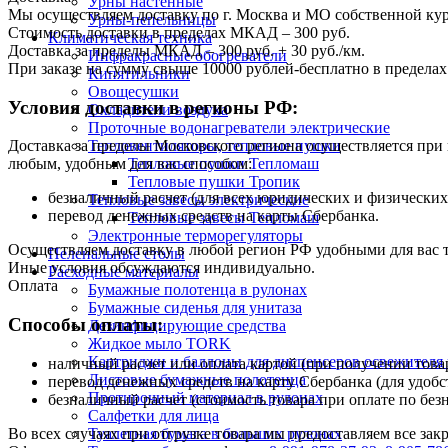
Урны настенные
Мы осуществляем доставку по г. Москва и МО собственной ку
Урны-пепельницы
Стоимость доставки в пределах МКАД – 300 руб.
Климатическая техника
Доставка за пределы МКАД – 300 руб. + 30 руб./км.
Инфракрасные обогреватели
При заказе на сумму свыше 10000 рублей-бесплатно в предел
Кипятильники
Овощесушки
Условия доставки в регионы РФ:
Охладители воздуха
Проточные водонагреватели электрические
Тепловентиляторы, тепловые пушки
Доставка за пределы Московского региона осуществляется пр
Тепловые пушки Тепломаш
любым, удобным для вас способом:
Тепловые пушки Тропик
безналичный расчет (для всех юридических и физических
Тепловые завесы электрические
перевод денежных средств на карты Сбербанка.
Тепловые завесы Тепломаш
Электронные терморегуляторы
Осуществляем доставку в любой регион РФ удобными для вас
Пеленальные столы
Иные условия обсуждаются индивидуально.
Расходные материалы
Оплата
Бумажные полотенца в рулонах
Бумажные сиденья для унитаза
Способы оплаты:
Дезинфицирующие средства
Жидкое мыло TORK
Картриджи и баллоны для диспенсеров освежителя 
наличный расчет или оплата картой (при получении товар
Листовые бумажные полотенца
перевод денежных средств на карту Сбербанка (для удобс
Протирочный материал в рулонах
безналичный расчет (стоимость товара при оплате по без
Салфетки для лица
Во всех случаях при отгрузке товара мы предоставляем все за
Туалетная бумага в больших рулонах