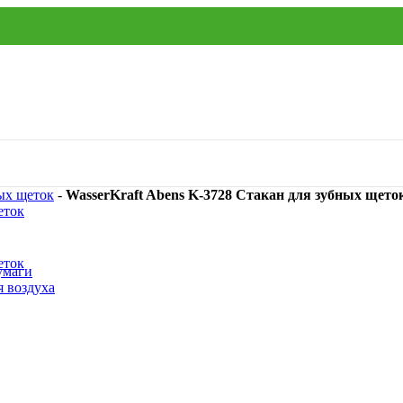
ых щеток
-
WasserKraft Abens K-3728 Стакан для зубных щето
умаги
я воздуха