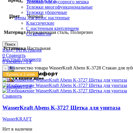
Бренд
WasserKRAFT
Тележки для мусорного мешка
Тележки многофункциональные
Тележки уборочные
Цвет
Черный
Фены для волос настенные
Классические
С настенным креплением
Материал
Нержавеющая сталь, Полирезин
Со шлангом
Поиск
Установка
Настольная
Вход / Регистрация
0
Сравнить
Быстрый просмотр
0
элемент
/
0
₽
Меню
Количество товара WasserKraft Abens K-3728 Стакан для зу
Купить в 1 клик
0
элемент
/
0
₽
Сравнить
WasserKraft Abens K-3727 Щетка для унитаза
WasserKRAFT
Нет в наличии