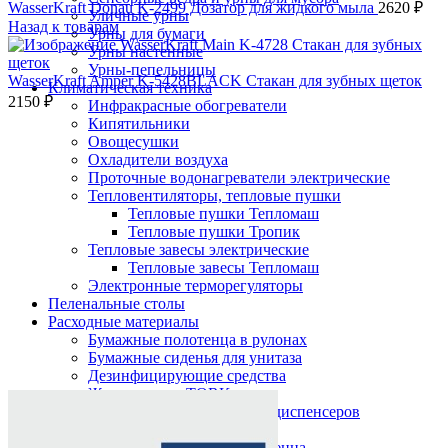
WasserKraft Donau K-2499 Дозатор для жидкого мыла
2620
₽
Уличные урны
Назад к товарам
Урны для бумаги
Урны настенные
Урны-пепельницы
WasserKraft Amper K-5428BLACK Стакан для зубных щеток
Климатическая техника
2150
₽
Инфракрасные обогреватели
Кипятильники
Овощесушки
Охладители воздуха
Проточные водонагреватели электрические
Тепловентиляторы, тепловые пушки
Тепловые пушки Тепломаш
Тепловые пушки Тропик
Тепловые завесы электрические
Тепловые завесы Тепломаш
Электронные терморегуляторы
Пеленальные столы
Расходные материалы
Бумажные полотенца в рулонах
Бумажные сиденья для унитаза
Дезинфицирующие средства
Нажмите, чтобы увеличить
Жидкое мыло TORK
Картриджи и баллоны для диспенсеров
освежителя воздуха
Листовые бумажные полотенца