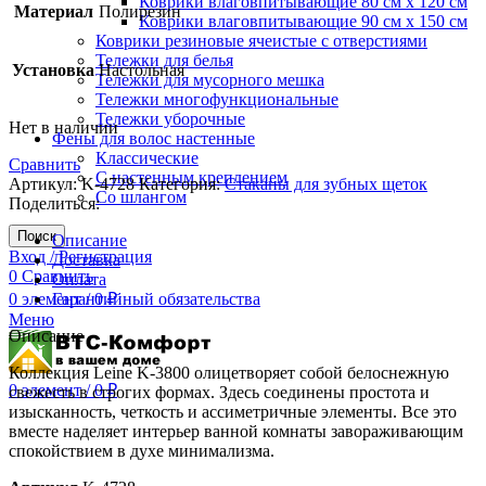
Коврики влаговпитывающие 80 см х 120 см
Материал
Полирезин
Коврики влаговпитывающие 90 см х 150 см
Коврики резиновые ячеистые с отверстиями
Тележки для белья
Установка
Настольная
Тележки для мусорного мешка
Тележки многофункциональные
Тележки уборочные
Нет в наличии
Фены для волос настенные
Классические
Сравнить
С настенным креплением
Артикул:
K-4728
Категория:
Стаканы для зубных щеток
Со шлангом
Поделиться:
Поиск
Описание
Вход / Регистрация
Доставка
0
Сравнить
Оплата
0
элемент
Гарантийный обязательства
/
0
₽
Меню
Описание
Коллекция Leine K-3800 олицетворяет собой белоснежную
0
элемент
/
0
₽
свежесть в строгих формах. Здесь соединены простота и
изысканность, четкость и ассиметричные элементы. Все это
вместе наделяет интерьер ванной комнаты завораживающим
спокойствием в духе минимализма.