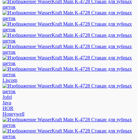
Liscom
Jofel
Java
HOR
Honeywell