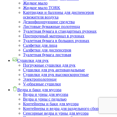
Жидкое мыло
Жидкое мыло TORK
Картриджи и баллоны для диспенсеров
освежителя воздуха
Дезинфицирующие средства
Листовые бумажные полотенца
Туалетная бумага в стандартных рулонах
Протирочный материал в рулонах
Туалетная бумага в больших рулонах
Салфетки для лица
Салфетки для диспенсеров
Туалетная бумага листовая
Сушилки для рук
Погружные сушилки для рук
Сушилки для рук антивандальные
Сушилки для рук высокоскоростные
Электрополотенце
V-образные сушилки
Ведра и баки для мусора
Ведра и урны для мусора
Ведра и урны с педалью
Контейнеры и баки для мусора
Контейнеры и ведра для раздельного сбора мусора
Сенсорные ведра и урны для мусора