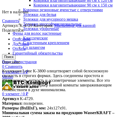
Коврики влаговпитывающие 80 см х 120 см
Коврики влаговпитывающие 90 см х 150 см
Коврики резиновые ячеистые с отверстиями
Нет в наличии
Тележки для белья
Тележки для мусорного мешка
Сравнить
Тележки многофункциональные
Артикул:
K-4729
Категория:
Мыльницы для ванной
Тележки уборочные
Поделиться:
Фены для волос настенные
Классические
Описание
С настенным креплением
Доставка
Со шлангом
Оплата
Гарантийный обязательства
Поиск
Вход / Регистрация
Описание
0
Сравнить
Коллекция Leine K-3800 олицетворяет собой белоснежную
0
элемент
/
0
₽
свежесть в строгих формах. Здесь соединены простота и
Меню
изысканность, четкость и ассиметричные элементы. Все это
вместе наделяет интерьер ванной комнаты завораживающим
спокойствием в духе минимализма.
0
элемент
/
0
₽
Артикул
K-4729.
Материал:
полирезин.
Размеры (ВхШхГ), мм:
24х127х91.
Минимальная сумма заказа на продукцию WasserKRAFT –