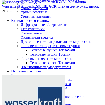
Уличные урны
WasserKraft Amper K-5428BLACK Стакан для зубных щеток
Урны для бумаги
2150
₽
Урны настенные
Урны-пепельницы
Климатическая техника
Инфракрасные обогреватели
Кипятильники
Овощесушки
Охладители воздуха
Проточные водонагреватели электрические
Тепловентиляторы, тепловые пушки
Тепловые пушки Тепломаш
Тепловые пушки Тропик
Тепловые завесы электрические
Тепловые завесы Тепломаш
Электронные терморегуляторы
Пеленальные столы
Нажмите, чтобы увеличить
Расходные материалы
Бумажные полотенца в рулонах
Бумажные сиденья для унитаза
Дезинфицирующие средства
Жидкое мыло TORK
Картриджи и баллоны для диспенсеров
освежителя воздуха
Листовые бумажные полотенца