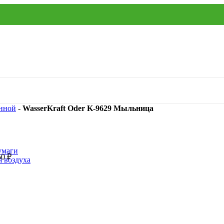
нной
-
WasserKraft Oder K-9629 Мыльница
умаги
50
₽
я воздуха