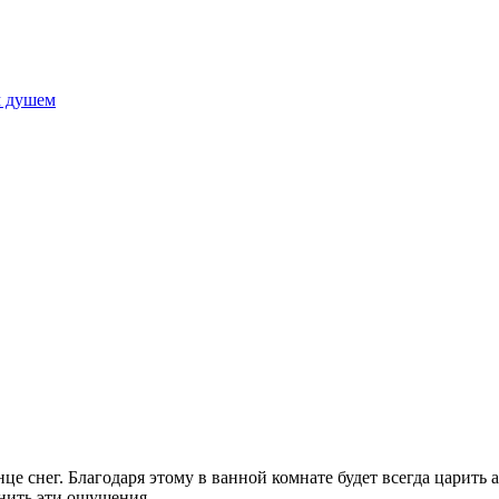
м душем
 снег. Благодаря этому в ванной комнате будет всегда царить 
анить эти ощущения.