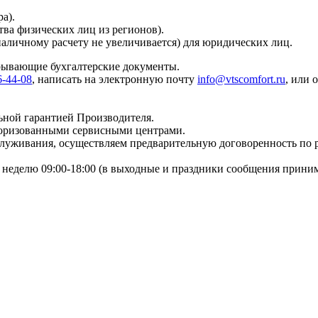
а).
тва физических лиц из регионов).
наличному расчету не увеличивается) для юридических лиц.
крывающие бухгалтерские документы.
6-44-08
, написать на электронную почту
info@vtscomfort.ru
, или 
ьной гарантией Производителя.
торизованными сервисными центрами.
бслуживания, осуществляем предварительную договоренность по
неделю 09:00-18:00 (в выходные и праздники сообщения приним