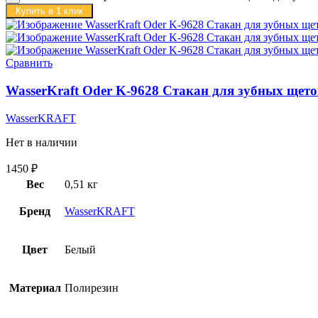
Купить в 1 клик
Сравнить
WasserKraft Oder K-9628 Стакан для зубных щет
WasserKRAFT
Нет в наличии
1450
₽
Вес
0,51 кг
Бренд
WasserKRAFT
Цвет
Белый
Материал
Полирезин