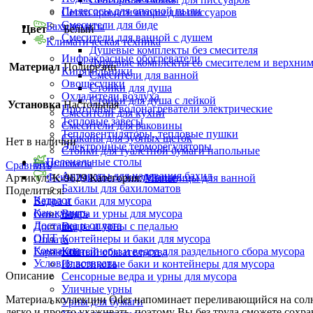
Пылесосы для опасной пыли
Сетки ароматизаторы для писсуаров
Смесители для биде
Бахиломаты
Цвет
Белый
Смесители для ванной с душем
Климатическая техника
Душевые комплекты без смесителя
Инфракрасные обогреватели
Душевые комплекты со смесителем и верхни
Материал
Полирезин
Кипятильники
Смесители для ванной
Овощесушки
Стойки для душа
Охладители воздуха
Стойки для душа с лейкой
Установка
Настольная
Проточные водонагреватели электрические
Смесители для кухни
Тепловые завесы
Смесители для раковины
Тепловентиляторы, тепловые пушки
Стаканы для зубных щеток
Нет в наличии
Электронные терморегуляторы
Стойки для туалетной бумаги напольные
Пеленальные столы
Бахиломаты
Сравнить
Аппараты для надевания бахил
Фены для волос настенные
Артикул:
K-9629
Категория:
Мыльницы для ванной
Бахилы для бахиломатов
Поделиться:
Каталог
Ведра и баки для мусора
Как купить
Ведра и урны для мусора
Описание
Доставка и оплата
Ведра и урны с педалью
Доставка
ОПТ
Контейнеры и баки для мусора
Оплата
Контакты
Контейнеры и ведра для раздельного сбора мусора
Гарантийный обязательства
Условия возврата
Пластиковые баки и контейнеры для мусора
Описание
Сенсорные ведра и урны для мусора
Уличные урны
Материал коллекции Oder напоминает переливающийся на солнце
Урны для бумаги
легко и просто ухаживать, поэтому Вы без труда сможете сохр