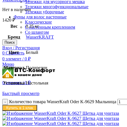
Тележки для мусорного мешка
Тележки многофункциональные
Нет в наличии
Тележки уборочные
Фены для волос настенные
1420
₽
Классические
Вес
0,35 кг
С настенным креплением
Со шлангом
Бренд
WasserKRAFT
Поиск
Вход / Регистрация
Цвет
Белый
0
Сравнить
0
элемент
/
0
₽
Меню
Материал
Полирезин
0
элемент
/
0
₽
Установка
Настольная
Быстрый просмотр
Количество товара WasserKraft Oder K-9629 Мыльница
Купить в 1 клик