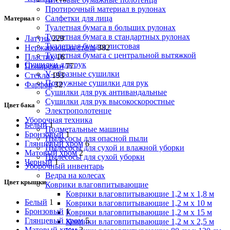
Протирочный материал в рулонах
Салфетки для лица
Материал
Туалетная бумага в больших рулонах
Туалетная бумага в стандартных рулонах
Латунь
229
Туалетная бумага листовая
Нержавеющая сталь
382
Туалетная бумага с центральной вытяжкой
Пластик
16
Сушилки для рук
Полирезин
77
V-образные сушилки
Стекло
193
Погружные сушилки для рук
Фарфор
32
Сушилки для рук антивандальные
Сушилки для рук высокоскоростные
Цвет бака
Электрополотенце
Уборочная техника
Белый
1
Подметальные машины
Бронзовый
1
Пылесосы для опасной пыли
Глянцевый хром
6
Пылесосы для сухой и влажной уборки
Матовый хром
2
Пылесосы для сухой уборки
Черный
1
Уборочный инвентарь
Ведра на колесах
Цвет крышки
Коврики влаговпитывающие
Коврики влаговпитывающие 1,2 м х 1,8 м
Белый
1
Коврики влаговпитывающие 1,2 м х 10 м
Бронзовый
1
Коврики влаговпитывающие 1,2 м х 15 м
Глянцевый хром
5
Коврики влаговпитывающие 1,2 м х 2,5 м
Матовый хром
2