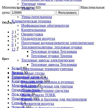
Уличные урны
Минимальная цена
Максимальная
Урны для бумаги
Урны настенные
цена
Фильтровать
Урны-пепельницы
Климатическая техника
Объем, л
Инфракрасные обогреватели
Кипятильники
3
1
Овощесушки
5
6
Охладители воздуха
7
1
Проточные водонагреватели электрические
9
1
Тепловентиляторы, тепловые пушки
12
2
Тепловые пушки Тепломаш
Тепловые пушки Тропик
Цвет
Тепловые завесы электрические
Тепловые завесы Тепломаш
Белый
85
Электронные терморегуляторы
Бронза
50
Пеленальные столы
Глянцевый хром
314
Расходные материалы
Картинка или узор
103
Бумажные полотенца в рулонах
Матовый хром
45
Бумажные сиденья для унитаза
Оружейная сталь
7
Дезинфицирующие средства
Под золото
39
Жидкое мыло TORK
Прозрачный
193
Картриджи и баллоны для диспенсеров
Серый
4
освежителя воздуха
Черный
102
Листовые бумажные полотенца