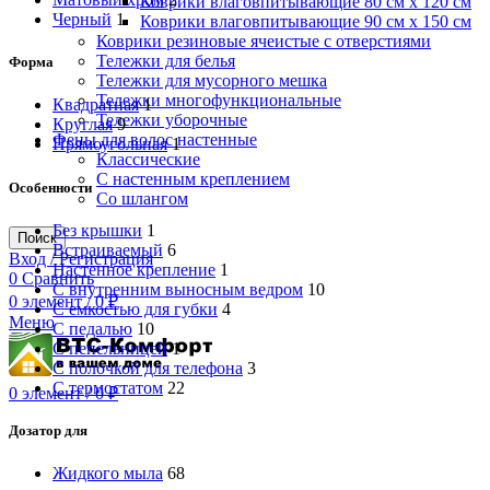
Коврики влаговпитывающие 80 см х 120 см
Черный
1
Коврики влаговпитывающие 90 см х 150 см
Коврики резиновые ячеистые с отверстиями
Тележки для белья
Форма
Тележки для мусорного мешка
Тележки многофункциональные
Квадратная
1
Тележки уборочные
Круглая
9
Фены для волос настенные
Прямоугольная
1
Классические
С настенным креплением
Особенности
Со шлангом
Без крышки
1
Поиск
Встраиваемый
6
Вход / Регистрация
Настенное крепление
1
0
Сравнить
С внутренним выносным ведром
10
0
элемент
/
0
₽
С емкостью для губки
4
Меню
С педалью
10
С пепельницей
1
С полочкой для телефона
3
С термостатом
22
0
элемент
/
0
₽
Дозатор для
Жидкого мыла
68