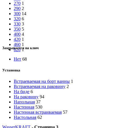
270
1
290
2
300
14
320
6
330
3
350
5
400
4
420
1
460
1
Закрывается на ключ
620
1
Нет
68
Установка
Встраеваемая на борт ванны
1
Встраеваемая на раковину
2
На биде
6
На раковину
94
Напольная
37
Настенная
530
Настенная встраиваемая
57
Настольная
62
WasserKRAFT
-
Страница 3