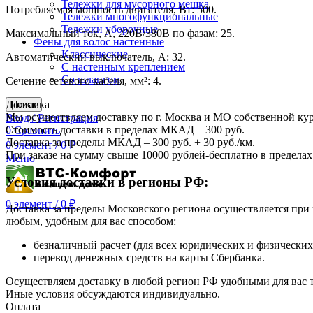
Тележки для мусорного мешка
Потребляемая мощность двигателя, Вт: 500.
Тележки многофункциональные
Тележки уборочные
Максимальный ток, А, 220В/380В по фазам: 25.
Фены для волос настенные
Классические
Автоматический выключатель, А: 32.
С настенным креплением
Со шлангом
Сечение сетевого кабеля, мм²: 4.
Доставка
Поиск
Мы осуществляем доставку по г. Москва и МО собственной ку
Вход / Регистрация
Стоимость доставки в пределах МКАД – 300 руб.
0
Сравнить
Доставка за пределы МКАД – 300 руб. + 30 руб./км.
0
элемент
/
0
₽
При заказе на сумму свыше 10000 рублей-бесплатно в предел
Меню
Условия доставки в регионы РФ:
0
элемент
/
0
₽
Доставка за пределы Московского региона осуществляется пр
любым, удобным для вас способом:
безналичный расчет (для всех юридических и физических
перевод денежных средств на карты Сбербанка.
Осуществляем доставку в любой регион РФ удобными для вас
Иные условия обсуждаются индивидуально.
Оплата