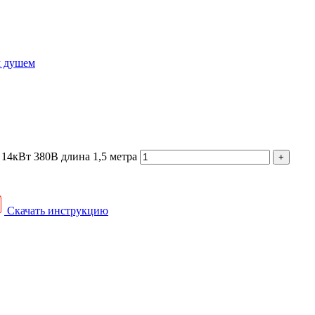
м душем
 14кВт 380В длина 1,5 метра
Скачать инструкцию