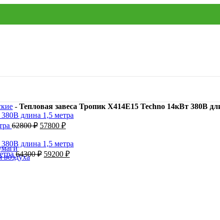
ские
-
Тепловая завеса Тропик X414E15 Techno 14кВт 380В дли
етра
62800
₽
57800
₽
умаги
метра
64300
₽
59200
₽
я воздуха