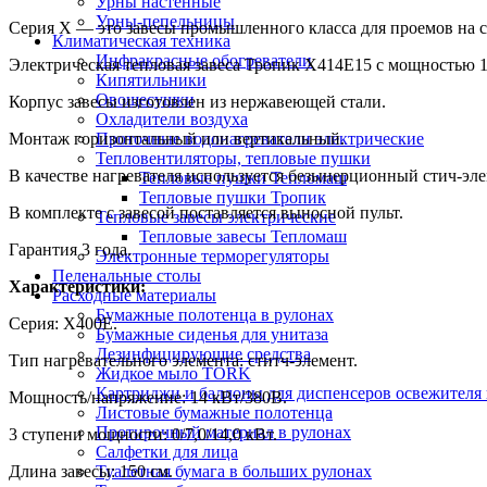
Урны настенные
Урны-пепельницы
Серия Х — это завесы промышленного класса для проемов на с
Климатическая техника
Инфракрасные обогреватели
Электрическая тепловая завеса Тропик X414E15 с мощностью 14
Кипятильники
Овощесушки
Корпус завесы изготовлен из нержавеющей стали.
Охладители воздуха
Монтаж горизонтальный или вертикальный.
Проточные водонагреватели электрические
Тепловентиляторы, тепловые пушки
В качестве нагревателя используется безынерционный стич-элем
Тепловые пушки Тепломаш
Тепловые пушки Тропик
В комплекте с завесой поставляется выносной пульт.
Тепловые завесы электрические
Тепловые завесы Тепломаш
Гарантия 3 года.
Электронные терморегуляторы
Пеленальные столы
Характеристики:
Расходные материалы
Бумажные полотенца в рулонах
Серия: X400Е.
Бумажные сиденья для унитаза
Дезинфицирующие средства
Тип нагревательного элемента: ститч-элемент.
Жидкое мыло TORK
Картриджи и баллоны для диспенсеров освежителя 
Мощность/напряжение: 14 кВт/380В.
Листовые бумажные полотенца
Протирочный материал в рулонах
3 ступени мощности: 0/7,0/14,0 кВт.
Салфетки для лица
Длина завесы: 150 см.
Туалетная бумага в больших рулонах