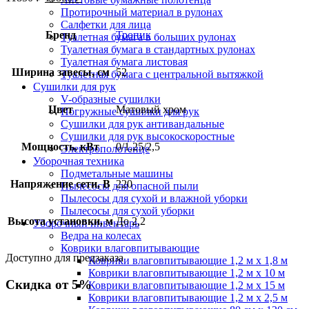
Протирочный материал в рулонах
Салфетки для лица
Бренд
Тропик
Туалетная бумага в больших рулонах
Туалетная бумага в стандартных рулонах
Туалетная бумага листовая
Ширина завесы, см
52
Туалетная бумага с центральной вытяжкой
Сушилки для рук
V-образные сушилки
Цвет
Матовый хром
Погружные сушилки для рук
Сушилки для рук антивандальные
Сушилки для рук высокоскоростные
Мощность, кВт
0/1,25/2,5
Электрополотенце
Уборочная техника
Подметальные машины
Напряжение сети, В
220
Пылесосы для опасной пыли
Пылесосы для сухой и влажной уборки
Пылесосы для сухой уборки
Высота установки, м
До 2,2
Уборочный инвентарь
Ведра на колесах
Коврики влаговпитывающие
Доступно для предзаказа
Коврики влаговпитывающие 1,2 м х 1,8 м
Коврики влаговпитывающие 1,2 м х 10 м
Скидка от 5%
Коврики влаговпитывающие 1,2 м х 15 м
Коврики влаговпитывающие 1,2 м х 2,5 м