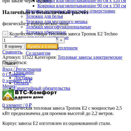
Коврики влаговпитывающие 80 см х 120 см
при заказе через корзину
Коврики влаговпитывающие 90 см х 150 см
Коврики резиновые ячеистые с отверстиями
Наличный и безналичный расчёт
Тележки для белья
Тележки для мусорного мешка
физические и юридические лица
Тележки многофункциональные
Тележки уборочные
Количество товара Тепловая завеса Тропик E2 Techno
Фены для волос настенные
Классические
В корзину
Купить в 1 клик
С настенным креплением
Сравнить
Со шлангом
Артикул:
11522
Категория:
Тепловые завесы электрические
Поделиться:
Поиск
Вход / Регистрация
Описание
0
Сравнить
Доставка
0
элемент
/
0
₽
Оплата
Меню
Гарантийный обязательства
Описание
0
элемент
/
0
₽
Электрическая тепловая завеса Тропик E2 с мощностью 2,5
кВт предназначена для проемов высотой до 2,2 метров.
Корпус завесы E2 изготовлен из оцинкованной стали.