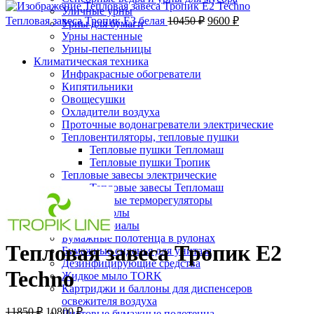
Уличные урны
Тепловая завеса Тропик E3 белая
10450
₽
9600
₽
Урны для бумаги
-9%;процент скидки
Урны настенные
Урны-пепельницы
Климатическая техника
Инфракрасные обогреватели
Кипятильники
Овощесушки
Охладители воздуха
Проточные водонагреватели электрические
Тепловентиляторы, тепловые пушки
Тепловые пушки Тепломаш
Тепловые пушки Тропик
Тепловые завесы электрические
Нажмите, чтобы увеличить
Тепловые завесы Тепломаш
Электронные терморегуляторы
Пеленальные столы
Расходные материалы
Бумажные полотенца в рулонах
Тепловая завеса Тропик E2
Бумажные сиденья для унитаза
Дезинфицирующие средства
Techno
Жидкое мыло TORK
Картриджи и баллоны для диспенсеров
освежителя воздуха
11850
₽
10800
₽
Листовые бумажные полотенца