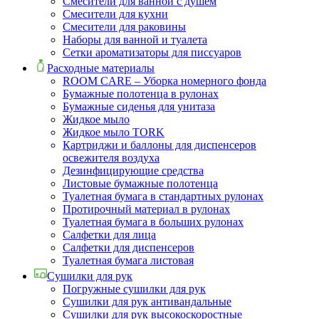
Смесители для ванной с душем
Смесители для кухни
Смесители для раковины
Наборы для ванной и туалета
Сетки ароматизаторы для писсуаров
Расходные материалы
ROOM CARE – Уборка номерного фонда
Бумажные полотенца в рулонах
Бумажные сиденья для унитаза
Жидкое мыло
Жидкое мыло TORK
Картриджи и баллоны для диспенсеров
освежителя воздуха
Дезинфицирующие средства
Листовые бумажные полотенца
Туалетная бумага в стандартных рулонах
Протирочный материал в рулонах
Туалетная бумага в больших рулонах
Салфетки для лица
Салфетки для диспенсеров
Туалетная бумага листовая
Сушилки для рук
Погружные сушилки для рук
Сушилки для рук антивандальные
Сушилки для рук высокоскоростные