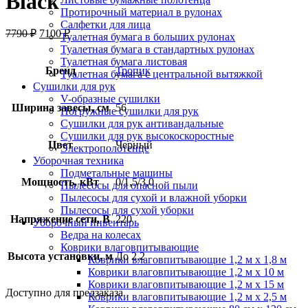
Black
Протирочный материал в рулонах
Салфетки для лица
7790
₽
7100
₽
Туалетная бумага в больших рулонах
Туалетная бумага в стандартных рулонах
Туалетная бумага листовая
Бренд
Тропик
Туалетная бумага с центральной вытяжкой
Сушилки для рук
V-образные сушилки
Ширина завесы, см
56
Погружные сушилки для рук
Сушилки для рук антивандальные
Сушилки для рук высокоскоростные
Цвет
Черный
Электрополотенце
Уборочная техника
Подметальные машины
Мощность, кВт
0/1,5/3,0
Пылесосы для опасной пыли
Пылесосы для сухой и влажной уборки
Пылесосы для сухой уборки
Напряжение сети, В
220
Уборочный инвентарь
Ведра на колесах
Коврики влаговпитывающие
Высота установки, м
До 2,2
Коврики влаговпитывающие 1,2 м х 1,8 м
Коврики влаговпитывающие 1,2 м х 10 м
Коврики влаговпитывающие 1,2 м х 15 м
Доступно для предзаказа
Коврики влаговпитывающие 1,2 м х 2,5 м