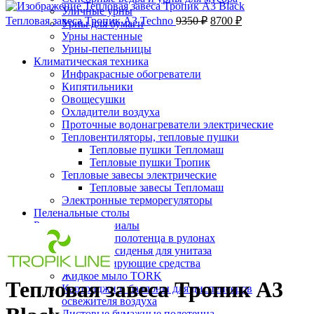
Уличные урны
Тепловая завеса Тропик А3 Techno
9350
₽
8700
₽
Урны для бумаги
-9%;процент скидки
Урны настенные
Урны-пепельницы
Климатическая техника
Инфракрасные обогреватели
Кипятильники
Овощесушки
Охладители воздуха
Проточные водонагреватели электрические
Тепловентиляторы, тепловые пушки
Тепловые пушки Тепломаш
Тепловые пушки Тропик
Тепловые завесы электрические
Тепловые завесы Тепломаш
Электронные терморегуляторы
Пеленальные столы
Нажмите, чтобы увеличить
Расходные материалы
Бумажные полотенца в рулонах
Бумажные сиденья для унитаза
Дезинфицирующие средства
Жидкое мыло TORK
Тепловая завеса Тропик А3
Картриджи и баллоны для диспенсеров
освежителя воздуха
Листовые бумажные полотенца