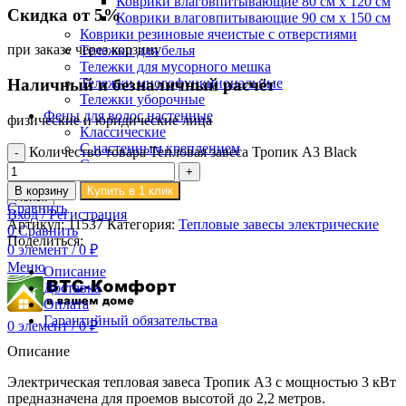
Коврики влаговпитывающие 80 см х 120 см
Скидка от 5%
Коврики влаговпитывающие 90 см х 150 см
Коврики резиновые ячеистые с отверстиями
при заказе через корзину
Тележки для белья
Тележки для мусорного мешка
Тележки многофункциональные
Наличный и безналичный расчёт
Тележки уборочные
Фены для волос настенные
физические и юридические лица
Классические
С настенным креплением
Количество товара Тепловая завеса Тропик А3 Black
Со шлангом
В корзину
Купить в 1 клик
Поиск
Сравнить
Вход / Регистрация
Артикул:
11537
Категория:
Тепловые завесы электрические
0
Сравнить
Поделиться:
0
элемент
/
0
₽
Меню
Описание
Доставка
Оплата
Гарантийный обязательства
0
элемент
/
0
₽
Описание
Электрическая тепловая завеса Тропик А3 с мощностью 3 кВт
предназначена для проемов высотой до 2,2 метров.