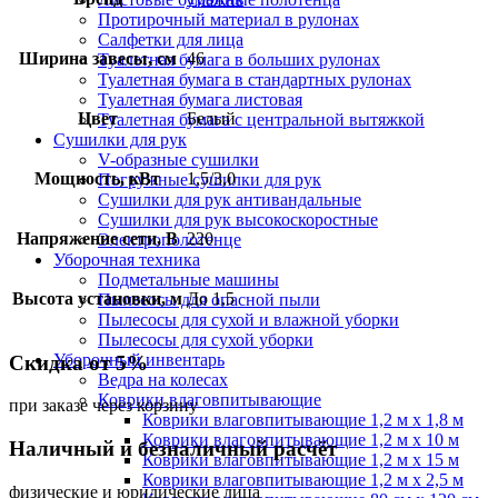
Протирочный материал в рулонах
Салфетки для лица
Ширина завесы, см
46
Туалетная бумага в больших рулонах
Туалетная бумага в стандартных рулонах
Туалетная бумага листовая
Цвет
Белый
Туалетная бумага с центральной вытяжкой
Сушилки для рук
V-образные сушилки
Мощность, кВт
1,5/3,0
Погружные сушилки для рук
Сушилки для рук антивандальные
Сушилки для рук высокоскоростные
Напряжение сети, В
220
Электрополотенце
Уборочная техника
Подметальные машины
Высота установки, м
До 1,5
Пылесосы для опасной пыли
Пылесосы для сухой и влажной уборки
Пылесосы для сухой уборки
Уборочный инвентарь
Скидка от 5%
Ведра на колесах
Коврики влаговпитывающие
при заказе через корзину
Коврики влаговпитывающие 1,2 м х 1,8 м
Коврики влаговпитывающие 1,2 м х 10 м
Наличный и безналичный расчёт
Коврики влаговпитывающие 1,2 м х 15 м
Коврики влаговпитывающие 1,2 м х 2,5 м
физические и юридические лица