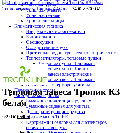
Уличные урны
Тепловая завеса Тропик К3 Green
7400
₽
6900
₽
Урны для бумаги
-10%;процент скидки
Урны настенные
Урны-пепельницы
Климатическая техника
Инфракрасные обогреватели
Кипятильники
Овощесушки
Охладители воздуха
Проточные водонагреватели электрические
Тепловентиляторы, тепловые пушки
Нажмите, чтобы увеличить
Тепловые пушки Тепломаш
Тепловые пушки Тропик
Тепловые завесы электрические
Тепловые завесы Тепломаш
Электронные терморегуляторы
Тепловая завеса Тропик К3
Пеленальные столы
Расходные материалы
белая
Бумажные полотенца в рулонах
Бумажные сиденья для унитаза
Дезинфицирующие средства
6990
₽
6300
₽
Жидкое мыло TORK
Картриджи и баллоны для диспенсеров
освежителя воздуха
Бренд
Тропик
Листовые бумажные полотенца