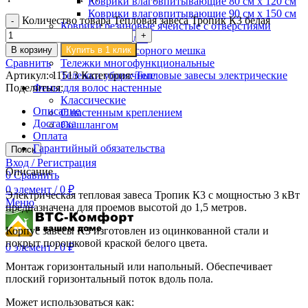
Коврики влаговпитывающие 80 см х 120 см
Коврики влаговпитывающие 90 см х 150 см
Количество товара Тепловая завеса Тропик К3 белая
Коврики резиновые ячеистые с отверстиями
Тележки для белья
В корзину
Купить в 1 клик
Тележки для мусорного мешка
Сравнить
Тележки многофункциональные
Артикул:
11513
Категория:
Тепловые завесы электрические
Тележки уборочные
Поделиться:
Фены для волос настенные
Классические
Описание
С настенным креплением
Доставка
Со шлангом
Оплата
Гарантийный обязательства
Поиск
Вход / Регистрация
Описание
0
Сравнить
0
элемент
/
0
₽
Электрическая тепловая завеса Тропик К3 с мощностью 3 кВт
Меню
предназначена для проемов высотой до 1,5 метров.
Корпус завесы K3 изготовлен из оцинкованной стали и
покрыт порошковой краской белого цвета.
0
элемент
/
0
₽
Монтаж горизонтальный или напольный. Обеспечивает
плоский горизонтальный поток вдоль пола.
Может использоваться как: