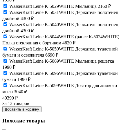
WasserKraft Leine K-5029WHITE Мыльница
2160
₽
WasserKraft Leine K-5031WHITE Держатель полотенец
двойной
4300
₽
WasserKraft Leine K-5040WHITE Держатель полотенец
двойной
4300
₽
WasserKraft Leine K-5044WHITE (ранее К-5024WHITE)
Полка стеклянная с бортиком
4620
₽
WasserKraft Leine K-5059WHITE Держатель туалетной
бумаги и освежителя
6690
₽
WasserKraft Leine K-5069WHITE Мыльница решетка
1990
₽
WasserKraft Leine K-5096WHITE Держатель туалетной
бумаги
1990
₽
WasserKraft Leine K-5099WHITE Дозатор для жидкого
мыла
3040
₽
49390
₽
За 12 товаров
Добавить в корзину
Похожие товары