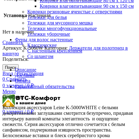
Коврики влаговпитывающие 80 см х 120 см
Коврики влаговпитывающие 90 см х 150 см
Коврики резиновые ячеистые с отверстиями
Установка
Настенная
Тележки для белья
Тележки для мусорного мешка
Тележки многофункциональные
Нет в наличии
Тележки уборочные
Фены для волос настенные
Сравнить
Классические
Артикул:
K-5060W
Категория:
Держатели для полотенец в
С настенным креплением
ванную
Со шлангом
Поделиться:
Поиск
Описание
Вход / Регистрация
Доставка
0
Сравнить
Оплата
0
элемент
/
0
₽
Гарантийный обязательства
Меню
Описание
Коллекция аксессуаров Leine K-5000WHITE с белыми
0
элемент
/
0
₽
декоративными заглушками смотрится безупречно, придавая
интерьеру ванной комнаты элегантность и ощущение
свежести. Серия аксессуаров отлично сочетается с белым
санфаянсом, подчеркивая изящность пространства.
Белоснежные вставки и блеск серебристого хрома