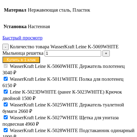
Материал
Нержавеющая сталь, Пластик
Установка
Настенная
Быстрый просмотр
Количество товара WasserKraft Leine K-5069WHITE
Мыльница решетка
Купить в 1 клик
WasserKraft Leine K-5060WHITE Держатель полотенец
3040
₽
WasserKraft Leine K-5011WHITE Полка для полотенец
6150
₽
Leine K-5023DWHITE (ранее К-5023WHITE) Крючок
двойной
1500
₽
WasserKraft Leine K-5025WHITE Держатель туалетной
бумаги
2660
₽
WasserKraft Leine K-5027WHITE Щетка для унитаза
подвесная
4960
₽
WasserKraft Leine K-5028WHITE Подстаканник одинарный
1990
₽