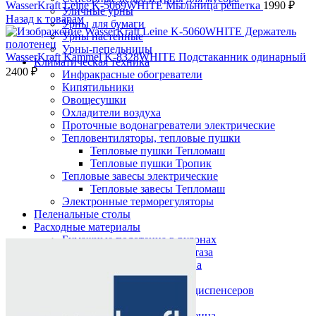
WasserKraft Leine K-5069WHITE Мыльница решетка
1990
₽
Уличные урны
Назад к товарам
Урны для бумаги
Урны настенные
Урны-пепельницы
WasserKraft Kammel K-8328WHITE Подстаканник одинарный
Климатическая техника
2400
₽
Инфракрасные обогреватели
Кипятильники
Овощесушки
Охладители воздуха
Проточные водонагреватели электрические
Тепловентиляторы, тепловые пушки
Тепловые пушки Тепломаш
Тепловые пушки Тропик
Тепловые завесы электрические
Тепловые завесы Тепломаш
Электронные терморегуляторы
Пеленальные столы
Расходные материалы
Нажмите, чтобы увеличить
Бумажные полотенца в рулонах
Бумажные сиденья для унитаза
Дезинфицирующие средства
Жидкое мыло TORK
Картриджи и баллоны для диспенсеров
освежителя воздуха
Листовые бумажные полотенца