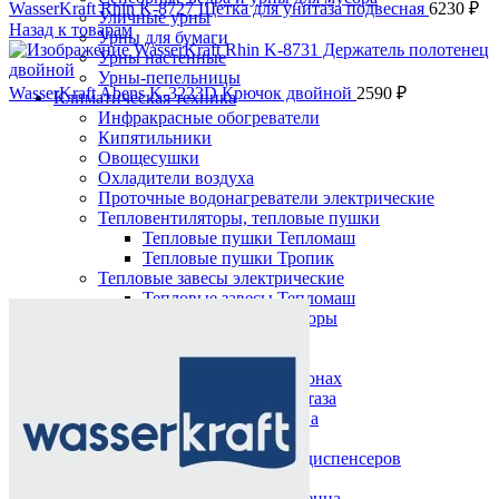
WasserKraft Rhin K-8727 Щетка для унитаза подвесная
6230
₽
Уличные урны
Назад к товарам
Урны для бумаги
Урны настенные
Урны-пепельницы
WasserKraft Abens K-3223D Крючок двойной
2590
₽
Климатическая техника
Инфракрасные обогреватели
Кипятильники
Овощесушки
Охладители воздуха
Проточные водонагреватели электрические
Тепловентиляторы, тепловые пушки
Тепловые пушки Тепломаш
Тепловые пушки Тропик
Тепловые завесы электрические
Нажмите, чтобы увеличить
Тепловые завесы Тепломаш
Электронные терморегуляторы
Пеленальные столы
Расходные материалы
Бумажные полотенца в рулонах
Бумажные сиденья для унитаза
Дезинфицирующие средства
Жидкое мыло TORK
Картриджи и баллоны для диспенсеров
освежителя воздуха
Листовые бумажные полотенца