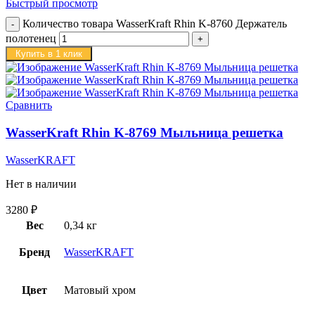
Быстрый просмотр
Количество товара WasserKraft Rhin K-8760 Держатель
полотенец
Купить в 1 клик
Сравнить
WasserKraft Rhin K-8769 Мыльница решетка
WasserKRAFT
Нет в наличии
3280
₽
Вес
0,34 кг
Бренд
WasserKRAFT
Цвет
Матовый хром