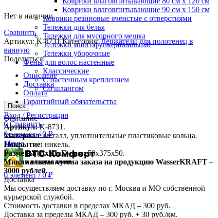
Коврики влаговпитывающие 80 см х 120 см
Коврики влаговпитывающие 90 см х 150 см
Нет в наличии
Коврики резиновые ячеистые с отверстиями
Тележки для белья
Сравнить
Тележки для мусорного мешка
Артикул:
K-8731
Категория:
Держатели для полотенец в
Тележки многофункциональные
ванную
Тележки уборочные
Поделиться:
Фены для волос настенные
Классические
Описание
С настенным креплением
Доставка
Со шлангом
Оплата
Гарантийный обязательства
Поиск
Вход / Регистрация
Описание
0
Сравнить
Артикул:
K-8731.
0
элемент
/
0
₽
Материал:
металл, уплотнительные пластиковые кольца.
Меню
Покрытие:
никель.
Размеры (ВхШхГ), мм:
50х375х50.
Минимальная сумма заказа на продукцию WasserKRAFT –
3000 рублей.
0
элемент
/
0
₽
Доставка
Мы осуществляем доставку по г. Москва и МО собственной
курьерской службой.
Стоимость доставки в пределах МКАД – 300 руб.
Доставка за пределы МКАД – 300 руб. + 30 руб./км.