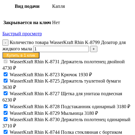
Вид подачи
Капля
Закрывается на ключ
Нет
Быстрый просмотр
Количество товара WasserKraft Rhin K-8799 Дозатор для
жидкого мыла
Купить в 1 клик
WasserKraft Rhin K-8731 Держатель полотенец двойной
4730
₽
WasserKraft Rhin K-8723 Крючок
1930
₽
WasserKraft Rhin K-8725 Держатель туалетной бумаги
3630
₽
WasserKraft Rhin K-8727 Щетка для унитаза подвесная
6230
₽
WasserKraft Rhin K-8728 Подстаканник одинарный
3180
₽
WasserKraft Rhin K-8729 Мыльница
3180
₽
WasserKraft Rhin K-8730 Держатель полотенец одинарный
3710
₽
WasserKraft Rhin K-8744 Полка стеклянная с бортиком