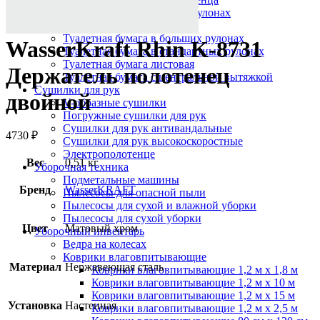
Протирочный материал в рулонах
Салфетки для лица
Туалетная бумага в больших рулонах
WasserKraft Rhin K-8731
Туалетная бумага в стандартных рулонах
Туалетная бумага листовая
Держатель полотенец
Туалетная бумага с центральной вытяжкой
Сушилки для рук
двойной
V-образные сушилки
Погружные сушилки для рук
Сушилки для рук антивандальные
4730
₽
Сушилки для рук высокоскоростные
Электрополотенце
Вес
0,51 кг
Уборочная техника
Подметальные машины
Бренд
WasserKRAFT
Пылесосы для опасной пыли
Пылесосы для сухой и влажной уборки
Пылесосы для сухой уборки
Цвет
Матовый хром
Уборочный инвентарь
Ведра на колесах
Коврики влаговпитывающие
Материал
Нержавеющая сталь
Коврики влаговпитывающие 1,2 м х 1,8 м
Коврики влаговпитывающие 1,2 м х 10 м
Коврики влаговпитывающие 1,2 м х 15 м
Установка
Настенная
Коврики влаговпитывающие 1,2 м х 2,5 м