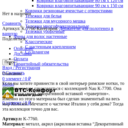
Коврики влаговпитывающие 80 см х 120 см
Коврики влаговпитывающие 90 см х 150 см
Коврики резиновые ячеистые с отверстиями
Нет в наличии
Тележки для белья
Тележки для мусорного мешка
Сравнить
Тележки многофункциональные
Артикул:
K-7760
Категория:
Держатели для полотенец в
Тележки уборочные
ванную
Фены для волос настенные
Поделиться:
Классические
С настенным креплением
Описание
Со шлангом
Доставка
Оплата
Поиск
Гарантийный обязательства
Вход / Регистрация
0
Сравнить
Описание
0
элемент
/
0
₽
Если вы хотите привнести в свой интерьер римские нотки, то
Меню
предлагаем вам ознакомиться с коллекцией Nau К-7700. Она
отличается своей декоративной вставкой «травертин».
Именно из этого материала был сделан знаменитый на весь
0
элемент
/
0
₽
мир Колизей. Мечтаете о частичке Италии у себя дома? Тогда
эта коллекция точно для вас.
Артикул:
K-7760.
Материал:
металл, акрил (акриловая вставка “Декоративный