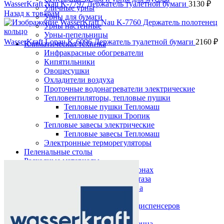
WasserKraft Nau K-7797 Держатель туалетной бумаги
3130
₽
Уличные урны
Назад к товарам
Урны для бумаги
Урны настенные
Урны-пепельницы
WasserKraft Lopau K-6096 Держатель туалетной бумаги
2160
₽
Климатическая техника
Инфракрасные обогреватели
Кипятильники
Овощесушки
Охладители воздуха
Проточные водонагреватели электрические
Тепловентиляторы, тепловые пушки
Тепловые пушки Тепломаш
Тепловые пушки Тропик
Тепловые завесы электрические
Тепловые завесы Тепломаш
Электронные терморегуляторы
Пеленальные столы
Нажмите, чтобы увеличить
Расходные материалы
Бумажные полотенца в рулонах
Бумажные сиденья для унитаза
Дезинфицирующие средства
Жидкое мыло TORK
Картриджи и баллоны для диспенсеров
освежителя воздуха
Листовые бумажные полотенца