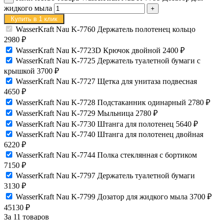
жидкого мыла
Купить в 1 клик
WasserKraft Nau K-7760 Держатель полотенец кольцо
2980
₽
WasserKraft Nau K-7723D Крючок двойной
2400
₽
WasserKraft Nau K-7725 Держатель туалетной бумаги с
крышкой
3700
₽
WasserKraft Nau K-7727 Щетка для унитаза подвесная
4650
₽
WasserKraft Nau K-7728 Подстаканник одинарный
2780
₽
WasserKraft Nau K-7729 Мыльница
2780
₽
WasserKraft Nau K-7730 Штанга для полотенец
5640
₽
WasserKraft Nau K-7740 Штанга для полотенец двойная
6220
₽
WasserKraft Nau K-7744 Полка стеклянная с бортиком
7150
₽
WasserKraft Nau K-7797 Держатель туалетной бумаги
3130
₽
WasserKraft Nau K-7799 Дозатор для жидкого мыла
3700
₽
45130
₽
За 11 товаров