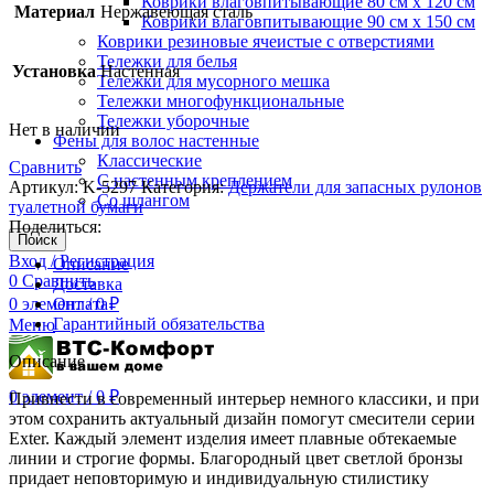
Коврики влаговпитывающие 80 см х 120 см
Материал
Нержавеющая сталь
Коврики влаговпитывающие 90 см х 150 см
Коврики резиновые ячеистые с отверстиями
Тележки для белья
Установка
Настенная
Тележки для мусорного мешка
Тележки многофункциональные
Тележки уборочные
Нет в наличии
Фены для волос настенные
Классические
Сравнить
С настенным креплением
Артикул:
K-5297
Категория:
Держатели для запасных рулонов
Со шлангом
туалетной бумаги
Поделиться:
Поиск
Вход / Регистрация
Описание
0
Сравнить
Доставка
0
элемент
Оплата
/
0
₽
Гарантийный обязательства
Меню
Описание
0
элемент
/
0
₽
Привнести в современный интерьер немного классики, и при
этом сохранить актуальный дизайн помогут смесители серии
Exter. Каждый элемент изделия имеет плавные обтекаемые
линии и строгие формы. Благородный цвет светлой бронзы
придает неповторимую и индивидуальную стилистику