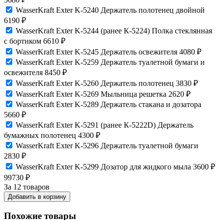
WasserKraft Exter K-5240 Держатель полотенец двойной
6190
₽
WasserKraft Exter K-5244 (ранее К-5224) Полка стеклянная
с бортиком
6610
₽
WasserKraft Exter K-5245 Держатель освежителя
4080
₽
WasserKraft Exter K-5259 Держатель туалетной бумаги и
освежителя
8450
₽
WasserKraft Exter K-5260 Держатель полотенец
3830
₽
WasserKraft Exter K-5269 Мыльница решетка
2620
₽
WasserKraft Exter K-5289 Держатель стакана и дозатора
5660
₽
WasserKraft Exter K-5291 (ранее К-5222D) Держатель
бумажных полотенец
4300
₽
WasserKraft Exter K-5296 Держатель туалетной бумаги
2830
₽
WasserKraft Exter K-5299 Дозатор для жидкого мыла
3600
₽
99730
₽
За 12 товаров
Добавить в корзину
Похожие товары