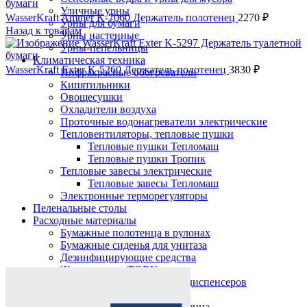
Уличные урны
WasserKraft Ammer K-7060 Держатель полотенец
2270
₽
Урны для бумаги
Назад к товарам
Урны настенные
Урны-пепельницы
Климатическая техника
WasserKraft Exter K-5260 Держатель полотенец
3830
₽
Инфракрасные обогреватели
Кипятильники
Овощесушки
Охладители воздуха
Проточные водонагреватели электрические
Тепловентиляторы, тепловые пушки
Тепловые пушки Тепломаш
Тепловые пушки Тропик
Тепловые завесы электрические
Тепловые завесы Тепломаш
Электронные терморегуляторы
Пеленальные столы
Расходные материалы
Бумажные полотенца в рулонах
Бумажные сиденья для унитаза
Дезинфицирующие средства
Нажмите, чтобы увеличить
Жидкое мыло TORK
Картриджи и баллоны для диспенсеров
освежителя воздуха
Листовые бумажные полотенца