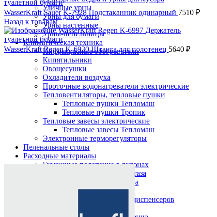
Уличные урны
WasserKraft Sauer K-7928 Подстаканник одинарный
7510
₽
Урны для бумаги
Назад к товарам
Урны настенные
Урны-пепельницы
Климатическая техника
WasserKraft Regen K-6930 Штанга для полотенец
5640
₽
Инфракрасные обогреватели
Кипятильники
Овощесушки
Охладители воздуха
Проточные водонагреватели электрические
Тепловентиляторы, тепловые пушки
Тепловые пушки Тепломаш
Тепловые пушки Тропик
Тепловые завесы электрические
Тепловые завесы Тепломаш
Электронные терморегуляторы
Пеленальные столы
Расходные материалы
Нажмите, чтобы увеличить
Бумажные полотенца в рулонах
Бумажные сиденья для унитаза
Дезинфицирующие средства
Жидкое мыло TORK
Картриджи и баллоны для диспенсеров
освежителя воздуха
Листовые бумажные полотенца