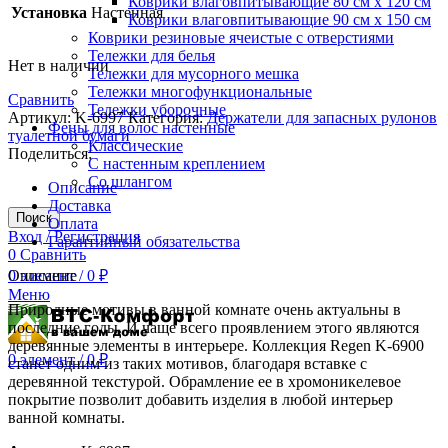
Коврики влаговпитывающие 80 см х 120 см
Установка
Настенная
Коврики влаговпитывающие 90 см х 150 см
Коврики резиновые ячеистые с отверстиями
Тележки для белья
Нет в наличии
Тележки для мусорного мешка
Тележки многофункциональные
Сравнить
Тележки уборочные
Артикул:
K-6997
Категория:
Держатели для запасных рулонов
Фены для волос настенные
туалетной бумаги
Классические
Поделиться:
С настенным креплением
Со шлангом
Описание
Доставка
Поиск
Оплата
Вход / Регистрация
Гарантийный обязательства
0
Сравнить
0
Описание
элемент
/
0
₽
Меню
Природные мотивы в ванной комнате очень актуальны в
последние годы. И чаще всего проявлением этого являются
деревянные элементы в интерьере. Коллекция Regen K-6900
0
элемент
/
0
₽
станет одним из таких мотивов, благодаря вставке с
деревянной текстурой. Обрамление ее в хромоникелевое
покрытие позволит добавить изделия в любой интерьер
ванной комнаты.