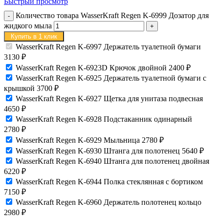
Быстрый просмотр
Количество товара WasserKraft Regen K-6999 Дозатор для
жидкого мыла
Купить в 1 клик
WasserKraft Regen K-6997 Держатель туалетной бумаги
3130
₽
WasserKraft Regen K-6923D Крючок двойной
2400
₽
WasserKraft Regen K-6925 Держатель туалетной бумаги с
крышкой
3700
₽
WasserKraft Regen K-6927 Щетка для унитаза подвесная
4650
₽
WasserKraft Regen K-6928 Подстаканник одинарный
2780
₽
WasserKraft Regen K-6929 Мыльница
2780
₽
WasserKraft Regen K-6930 Штанга для полотенец
5640
₽
WasserKraft Regen K-6940 Штанга для полотенец двойная
6220
₽
WasserKraft Regen K-6944 Полка стеклянная с бортиком
7150
₽
WasserKraft Regen K-6960 Держатель полотенец кольцо
2980
₽