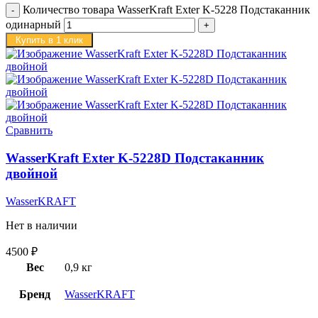
Количество товара WasserKraft Exter K-5228 Подстаканник
одинарный
Купить в 1 клик
Сравнить
WasserKraft Exter K-5228D Подстаканник
двойной
WasserKRAFT
Нет в наличии
4500
₽
Вес
0,9 кг
Бренд
WasserKRAFT