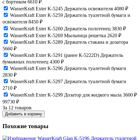
с бортиком
6610
₽
WasserKraft Exter K-5245 Держатель освежителя
4080
₽
WasserKraft Exter K-5259 Держатель туалетной бумаги и
освежителя
8450
₽
WasserKraft Exter K-5260 Держатель полотенец
3830
₽
WasserKraft Exter K-5269 Мыльница решетка
2620
₽
WasserKraft Exter K-5289 Держатель стакана и дозатора
5660
₽
WasserKraft Exter K-5291 (ранее К-5222D) Держатель
бумажных полотенец
4300
₽
WasserKraft Exter K-5296 Держатель туалетной бумаги
2830
₽
WasserKraft Exter K-5297 Держатель туалетной бумаги
2710
₽
WasserKraft Exter K-5299 Дозатор для жидкого мыла
3600
₽
99730
₽
За 12 товаров
Добавить в корзину
Похожие товары