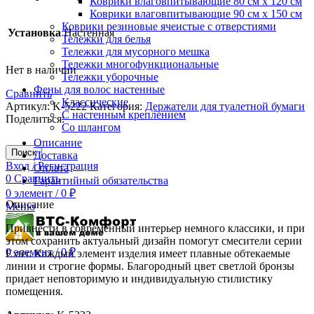
Коврики влаговпитывающие 80 см х 120 см
Коврики влаговпитывающие 90 см х 150 см
Коврики резиновые ячеистые с отверстиями
Установка
Настенная
Тележки для белья
Тележки для мусорного мешка
Тележки многофункциональные
Нет в наличии
Тележки уборочные
Фены для волос настенные
Сравнить
Классические
Артикул:
K-5222
Категория:
Держатели для туалетной бумаги
С настенным креплением
Поделиться:
Со шлангом
Описание
Поиск
Доставка
Вход / Регистрация
Оплата
0
Сравнить
Гарантийный обязательства
0
элемент
/
0
₽
Описание
Меню
Привнести в современный интерьер немного классики, и при
этом сохранить актуальный дизайн помогут смесители серии
0
элемент
/
0
₽
Exter. Каждый элемент изделия имеет плавные обтекаемые
линии и строгие формы. Благородный цвет светлой бронзы
придает неповторимую и индивидуальную стилистику
помещения.