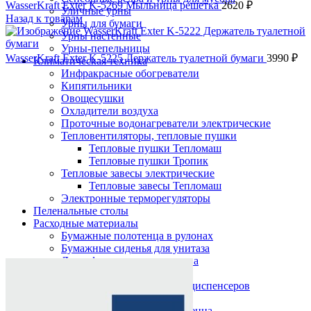
WasserKraft Exter K-5269 Мыльница решетка
2620
₽
Уличные урны
Назад к товарам
Урны для бумаги
Урны настенные
Урны-пепельницы
WasserKraft Exter K-5225 Держатель туалетной бумаги
3990
₽
Климатическая техника
Инфракрасные обогреватели
Кипятильники
Овощесушки
Охладители воздуха
Проточные водонагреватели электрические
Тепловентиляторы, тепловые пушки
Тепловые пушки Тепломаш
Тепловые пушки Тропик
Тепловые завесы электрические
Тепловые завесы Тепломаш
Электронные терморегуляторы
Пеленальные столы
Расходные материалы
Бумажные полотенца в рулонах
Бумажные сиденья для унитаза
Нажмите, чтобы увеличить
Дезинфицирующие средства
Жидкое мыло TORK
Картриджи и баллоны для диспенсеров
освежителя воздуха
Листовые бумажные полотенца