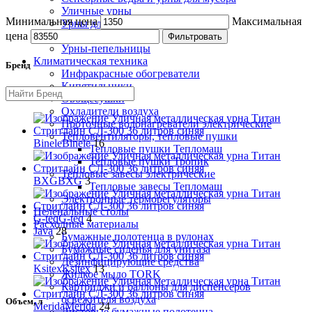
Уличные урны
Минимальная цена
Максимальная
Урны для бумаги
Урны настенные
цена
Фильтровать
Урны-пепельницы
Климатическая техника
Бренд
Инфракрасные обогреватели
Кипятильники
Овощесушки
Охладители воздуха
Проточные водонагреватели электрические
Тепловентиляторы, тепловые пушки
Binele
Binele
16
Тепловые пушки Тепломаш
Тепловые пушки Тропик
Тепловые завесы электрические
BXG
BXG
3
Тепловые завесы Тепломаш
Электронные терморегуляторы
Пеленальные столы
G-teq
G-teq
4
Расходные материалы
Java
28
Бумажные полотенца в рулонах
Бумажные сиденья для унитаза
Дезинфицирующие средства
Ksitex
Ksitex
13
Жидкое мыло TORK
Картриджи и баллоны для диспенсеров
освежителя воздуха
Объем, л
Merida
Merida
24
Листовые бумажные полотенца