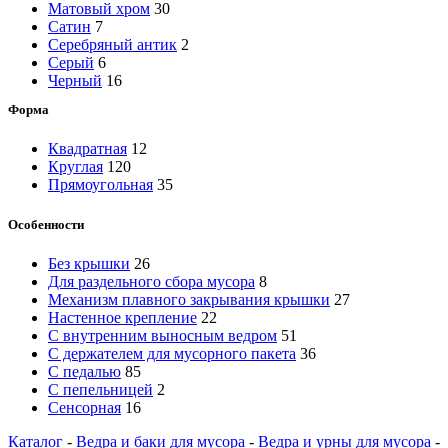
Матовый хром
30
Сатин
7
Серебряный антик
2
Серый
6
Черный
16
Форма
Квадратная
12
Круглая
120
Прямоугольная
35
Особенности
Без крышки
26
Для раздельного сбора мусора
8
Механизм плавного закрывания крышки
27
Настенное крепление
22
С внутренним выносным ведром
51
С держателем для мусорного пакета
36
С педалью
85
С пепельницей
2
Сенсорная
16
Каталог
-
Ведра и баки для мусора
-
Ведра и урны для мусора
-