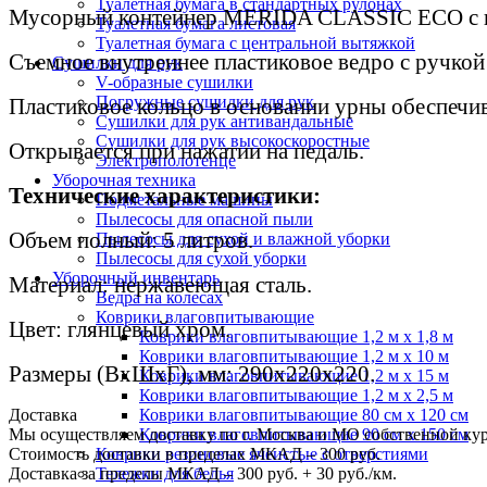
Туалетная бумага в стандартных рулонах
Мусорный контейнер MERIDA CLASSIC ECO с пе
Туалетная бумага листовая
Туалетная бумага с центральной вытяжкой
Съемное внутреннее пластиковое ведро с ручкой
Сушилки для рук
V-образные сушилки
Погружные сушилки для рук
Пластиковое кольцо в основании урны обеспечив
Сушилки для рук антивандальные
Сушилки для рук высокоскоростные
Открывается при нажатии на педаль.
Электрополотенце
Уборочная техника
Технические характеристики:
Подметальные машины
Пылесосы для опасной пыли
Объем полный: 5 литров.
Пылесосы для сухой и влажной уборки
Пылесосы для сухой уборки
Уборочный инвентарь
Материал: нержавеющая сталь.
Ведра на колесах
Коврики влаговпитывающие
Цвет: глянцевый хром.
Коврики влаговпитывающие 1,2 м х 1,8 м
Коврики влаговпитывающие 1,2 м х 10 м
Размеры (ВхШхГ), мм: 290х220х220.
Коврики влаговпитывающие 1,2 м х 15 м
Коврики влаговпитывающие 1,2 м х 2,5 м
Доставка
Коврики влаговпитывающие 80 см х 120 см
Мы осуществляем доставку по г. Москва и МО собственной ку
Коврики влаговпитывающие 90 см х 150 см
Стоимость доставки в пределах МКАД – 300 руб.
Коврики резиновые ячеистые с отверстиями
Доставка за пределы МКАД – 300 руб. + 30 руб./км.
Тележки для белья