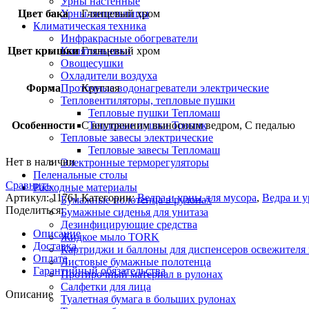
Урны настенные
Цвет бака
Урны-пепельницы
Глянцевый хром
Климатическая техника
Инфракрасные обогреватели
Цвет крышки
Кипятильники
Глянцевый хром
Овощесушки
Охладители воздуха
Форма
Проточные водонагреватели электрические
Круглая
Тепловентиляторы, тепловые пушки
Тепловые пушки Тепломаш
Особенности
С внутренним выносным ведром, С педалью
Тепловые пушки Тропик
Тепловые завесы электрические
Тепловые завесы Тепломаш
Нет в наличии
Электронные терморегуляторы
Пеленальные столы
Сравнить
Расходные материалы
Артикул:
11761
Категории:
Ведра и урны для мусора
,
Ведра и 
Бумажные полотенца в рулонах
Поделиться:
Бумажные сиденья для унитаза
Дезинфицирующие средства
Описание
Жидкое мыло TORK
Доставка
Картриджи и баллоны для диспенсеров освежителя 
Оплата
Листовые бумажные полотенца
Гарантийный обязательства
Протирочный материал в рулонах
Салфетки для лица
Описание
Туалетная бумага в больших рулонах