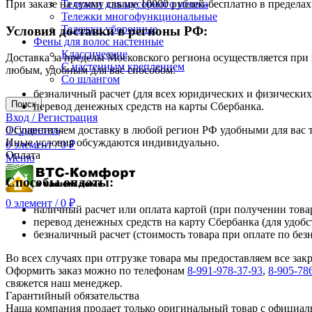
При заказе на сумму свыше 10000 рублей-бесплатно в предел
Тележки для мусорного мешка
Тележки многофункциональные
Тележки уборочные
Условия доставки в регионы РФ:
Фены для волос настенные
Классические
Доставка за пределы Московского региона осуществляется пр
С настенным креплением
любым, удобным для вас способом:
Со шлангом
безналичный расчет (для всех юридических и физических
Поиск
перевод денежных средств на карты Сбербанка.
Вход / Регистрация
0
Сравнить
Осуществляем доставку в любой регион РФ удобными для вас
Иные условия обсуждаются индивидуально.
0
элемент
/
0
₽
Оплата
Меню
Способы оплаты:
0
элемент
/
0
₽
наличный расчет или оплата картой (при получении товар
перевод денежных средств на карту Сбербанка (для удобс
безналичный расчет (стоимость товара при оплате по без
Во всех случаях при отгрузке товара мы предоставляем все за
Оформить заказ можно по телефонам
8-991-978-37-93
,
8-905-78
свяжется наш менеджер.
Гарантийный обязательства
Наша компания продает только оригинальный товар с официал