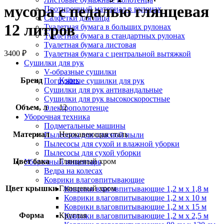
мусора с педалью глянцевая
Протирочный материал в рулонах
Салфетки для лица
12 литров
Туалетная бумага в больших рулонах
Туалетная бумага в стандартных рулонах
Туалетная бумага листовая
3400
₽
Туалетная бумага с центральной вытяжкой
Сушилки для рук
V-образные сушилки
Бренд
Ksitex
Погружные сушилки для рук
Сушилки для рук антивандальные
Сушилки для рук высокоскоростные
Объем, л
12
Электрополотенце
Уборочная техника
Подметальные машины
Материал
Нержавеющая сталь
Пылесосы для опасной пыли
Пылесосы для сухой и влажной уборки
Пылесосы для сухой уборки
Цвет бака
Глянцевый хром
Уборочный инвентарь
Ведра на колесах
Коврики влаговпитывающие
Цвет крышки
Глянцевый хром
Коврики влаговпитывающие 1,2 м х 1,8 м
Коврики влаговпитывающие 1,2 м х 10 м
Коврики влаговпитывающие 1,2 м х 15 м
Форма
Круглая
Коврики влаговпитывающие 1,2 м х 2,5 м