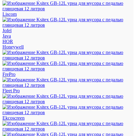
Liscom
Jofel
Java
HOR
Honeywell
FrePro
Fleet Pro
Ekcoscreen