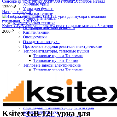
Сенсорная урна Ksitex AGB-50S глянец 50 литров металл
Уличные урны
13500
₽
Урны для бумаги
Назад к товарам
Урны настенные
Урны-пепельницы
Климатическая техника
Ksitex GB-5L(M) урна для мусора с педалью матовая 5 литров
Инфракрасные обогреватели
2600
₽
Кипятильники
Овощесушки
Охладители воздуха
Проточные водонагреватели электрические
Тепловентиляторы, тепловые пушки
Тепловые пушки Тепломаш
Тепловые пушки Тропик
Тепловые завесы электрические
Нажмите, чтобы увеличить
Тепловые завесы Тепломаш
Электронные терморегуляторы
Пеленальные столы
Расходные материалы
Бумажные полотенца в рулонах
Бумажные сиденья для унитаза
Дезинфицирующие средства
Жидкое мыло TORK
Картриджи и баллоны для диспенсеров
Ksitex GB-12L урна для
освежителя воздуха
Листовые бумажные полотенца