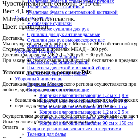
Туалетная бумага в стандартных рулонах
Чувствительность сенсора: 5-15 см.
Туалетная бумага листовая
Вес: 4,1 кг.
Туалетная бумага с центральной вытяжкой
Материал: металл/пластик.
Сушилки для рук
V-образные сушилки
Цвет: глянцевый.
Погружные сушилки для рук
Сушилки для рук антивандальные
Доставка
Сушилки для рук высокоскоростные
Мы осуществляем доставку по г. Москва и МО собственной ку
Электрополотенце
Стоимость доставки в пределах МКАД – 300 руб.
Уборочная техника
Доставка за пределы МКАД – 300 руб. + 30 руб./км.
Подметальные машины
При заказе на сумму свыше 10000 рублей-бесплатно в предел
Пылесосы для опасной пыли
Пылесосы для сухой и влажной уборки
Условия доставки в регионы РФ:
Пылесосы для сухой уборки
Уборочный инвентарь
Доставка за пределы Московского региона осуществляется пр
Ведра на колесах
любым, удобным для вас способом:
Коврики влаговпитывающие
Коврики влаговпитывающие 1,2 м х 1,8 м
безналичный расчет (для всех юридических и физических
Коврики влаговпитывающие 1,2 м х 10 м
перевод денежных средств на карты Сбербанка.
Коврики влаговпитывающие 1,2 м х 15 м
Коврики влаговпитывающие 1,2 м х 2,5 м
Осуществляем доставку в любой регион РФ удобными для вас
Коврики влаговпитывающие 80 см х 120 см
Иные условия обсуждаются индивидуально.
Коврики влаговпитывающие 90 см х 150 см
Оплата
Коврики резиновые ячеистые с отверстиями
Тележки для белья