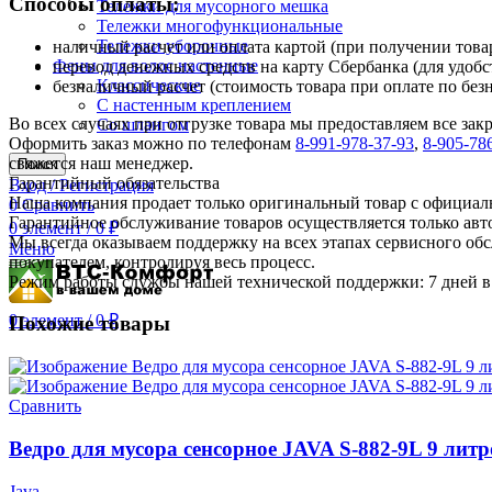
Способы оплаты:
Тележки для мусорного мешка
Тележки многофункциональные
Тележки уборочные
наличный расчет или оплата картой (при получении товар
Фены для волос настенные
перевод денежных средств на карту Сбербанка (для удобс
Классические
безналичный расчет (стоимость товара при оплате по без
С настенным креплением
Во всех случаях при отгрузке товара мы предоставляем все за
Со шлангом
Оформить заказ можно по телефонам
8-991-978-37-93
,
8-905-78
свяжется наш менеджер.
Поиск
Гарантийный обязательства
Вход / Регистрация
Наша компания продает только оригинальный товар с официал
0
Сравнить
Гарантийное обслуживание товаров осуществляется только ав
0
элемент
/
0
₽
Мы всегда оказываем поддержку на всех этапах сервисного о
Меню
покупателем, контролируя весь процесс.
Режим работы службы нашей технической поддержки: 7 дней в 
0
элемент
/
0
₽
Похожие товары
Сравнить
Ведро для мусора сенсорное JAVA S-882-9L 9 литр
Java