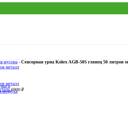
ля мусора
-
Сенсорная урна Ksitex AGB-50S глянец 50 литров 
умаги
 сталь
6900
₽
я воздуха