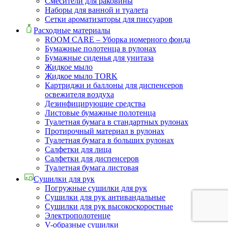
Смесители для раковины
Наборы для ванной и туалета
Сетки ароматизаторы для писсуаров
Расходные материалы
ROOM CARE – Уборка номерного фонда
Бумажные полотенца в рулонах
Бумажные сиденья для унитаза
Жидкое мыло
Жидкое мыло TORK
Картриджи и баллоны для диспенсеров
освежителя воздуха
Дезинфицирующие средства
Листовые бумажные полотенца
Туалетная бумага в стандартных рулонах
Протирочный материал в рулонах
Туалетная бумага в больших рулонах
Салфетки для лица
Салфетки для диспенсеров
Туалетная бумага листовая
Сушилки для рук
Погружные сушилки для рук
Сушилки для рук антивандальные
Сушилки для рук высокоскоростные
Электрополотенце
V-образные сушилки