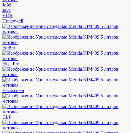
Jofel
Java
HOR
Honeywell
FrePro
Fleet Pro
Ekcoscreen
CLF