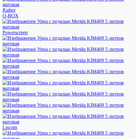
Raiber
Q-BOX
Powerscreen
Liscom