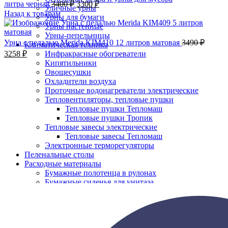
литра черная
3400
₽
3300
₽
Уличные урны
Назад к товарам
Урны для бумаги
Урны настенные
Урны-пепельницы
Урна с педалью Merida KIM410 12 литров матовая
3490
₽
Климатическая техника
3258
₽
Инфракрасные обогреватели
Кипятильники
-5%;процент скидки
Овощесушки
Охладители воздуха
Проточные водонагреватели электрические
Тепловентиляторы, тепловые пушки
Тепловые пушки Тепломаш
Тепловые пушки Тропик
Тепловые завесы электрические
Тепловые завесы Тепломаш
Электронные терморегуляторы
Пеленальные столы
Расходные материалы
Бумажные полотенца в рулонах
Нажмите, чтобы увеличить
Бумажные сиденья для унитаза
Дезинфицирующие средства
Жидкое мыло TORK
Картриджи и баллоны для диспенсеров
освежителя воздуха
Листовые бумажные полотенца