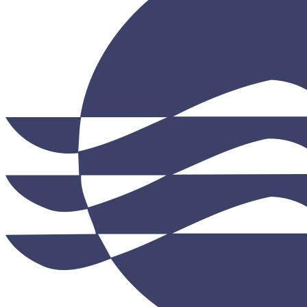
Протирочный материал в рулонах
Салфетки для лица
Туалетная бумага в больших рулонах
Туалетная бумага в стандартных рулонах
Туалетная бумага листовая
Туалетная бумага с центральной вытяжкой
Сушилки для рук
V-образные сушилки
Погружные сушилки для рук
Сушилки для рук антивандальные
Сушилки для рук высокоскоростные
Электрополотенце
Уборочная техника
Подметальные машины
Пылесосы для опасной пыли
Пылесосы для сухой и влажной уборки
Пылесосы для сухой уборки
Уборочный инвентарь
Ведра на колесах
Коврики влаговпитывающие
Коврики влаговпитывающие 1,2 м х 1,8 м
Коврики влаговпитывающие 1,2 м х 10 м
Коврики влаговпитывающие 1,2 м х 15 м
Коврики влаговпитывающие 1,2 м х 2,5 м