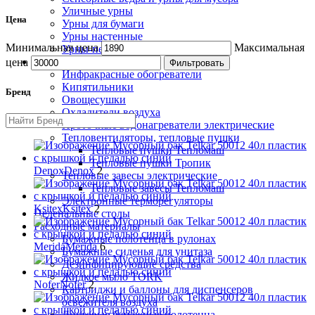
Уличные урны
Цена
Урны для бумаги
Урны настенные
Минимальная цена
Максимальная
Урны-пепельницы
Климатическая техника
цена
Фильтровать
Инфракрасные обогреватели
Кипятильники
Бренд
Овощесушки
Охладители воздуха
Проточные водонагреватели электрические
Тепловентиляторы, тепловые пушки
Тепловые пушки Тепломаш
Тепловые пушки Тропик
Denox
Denox
2
Тепловые завесы электрические
Тепловые завесы Тепломаш
Электронные терморегуляторы
Ksitex
Ksitex
2
Пеленальные столы
Расходные материалы
Бумажные полотенца в рулонах
Merida
Merida
6
Бумажные сиденья для унитаза
Дезинфицирующие средства
Жидкое мыло TORK
Nofer
Nofer
2
Картриджи и баллоны для диспенсеров
освежителя воздуха
Листовые бумажные полотенца