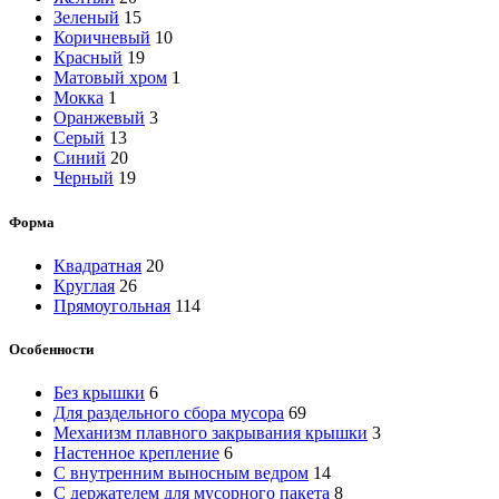
Зеленый
15
Коричневый
10
Красный
19
Матовый хром
1
Мокка
1
Оранжевый
3
Серый
13
Синий
20
Черный
19
Форма
Квадратная
20
Круглая
26
Прямоугольная
114
Особенности
Без крышки
6
Для раздельного сбора мусора
69
Механизм плавного закрывания крышки
3
Настенное крепление
6
С внутренним выносным ведром
14
С держателем для мусорного пакета
8