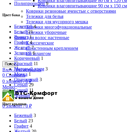
Коврики влаговпитывающие 80 см х 120 см
Полипропилен
9
Коврики влаговпитывающие 90 см х 150 см
Коврики резиновые ячеистые с отверстиями
Цвет бака
Тележки для белья
Тележки для мусорного мешка
Бежевый
4
Тележки многофункциональные
Белый
21
Тележки уборочные
Гранит
1
Фены для волос настенные
Графит
4
Классические
Желтый
7
С настенным креплением
Зеленый
6
Со шлангом
Коричневый
1
Красный
11
Поиск
Матовый хром
3
Вход / Регистрация
Мокка
1
0
Сравнить
Оранжевый
3
0
элемент
/
0
₽
Серый
29
Меню
Синий
11
Черный
58
Цвет крышки
0
элемент
/
0
₽
Бежевый
3
Белый
23
Графит
4
Желтый
20