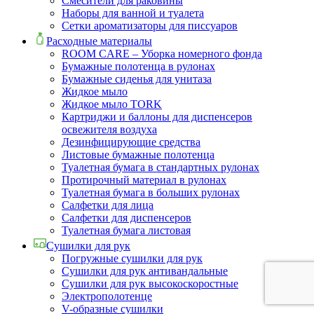
Смесители для раковины
Наборы для ванной и туалета
Сетки ароматизаторы для писсуаров
Расходные материалы
ROOM CARE – Уборка номерного фонда
Бумажные полотенца в рулонах
Бумажные сиденья для унитаза
Жидкое мыло
Жидкое мыло TORK
Картриджи и баллоны для диспенсеров
освежителя воздуха
Дезинфицирующие средства
Листовые бумажные полотенца
Туалетная бумага в стандартных рулонах
Протирочный материал в рулонах
Туалетная бумага в больших рулонах
Салфетки для лица
Салфетки для диспенсеров
Туалетная бумага листовая
Сушилки для рук
Погружные сушилки для рук
Сушилки для рук антивандальные
Сушилки для рук высокоскоростные
Электрополотенце
V-образные сушилки