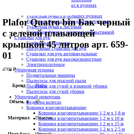
Протирочный материал в рулонах
Салфетки для лица
Туалетная бумага в больших рулонах
Plafor Quatro bin Бак черный
Туалетная бумага в стандартных рулонах
Туалетная бумага листовая
с зеленой плавающей
Туалетная бумага с центральной вытяжкой
Сушилки для рук
крышкой 45 литров арт. 659-
V-образные сушилки
Погружные сушилки для рук
01
Сушилки для рук антивандальные
Сушилки для рук высокоскоростные
Электрополотенце
4700
₽
Уборочная техника
Подметальные машины
Пылесосы для опасной пыли
Бренд
Plafor
Пылесосы для сухой и влажной уборки
Пылесосы для сухой уборки
Уборочный инвентарь
Объем, л
45
Ведра на колесах
Коврики влаговпитывающие
Коврики влаговпитывающие 1,2 м х 1,8 м
Материал
Пластик
Коврики влаговпитывающие 1,2 м х 10 м
Коврики влаговпитывающие 1,2 м х 15 м
Коврики влаговпитывающие 1,2 м х 2,5 м
Цвет бака
Черный