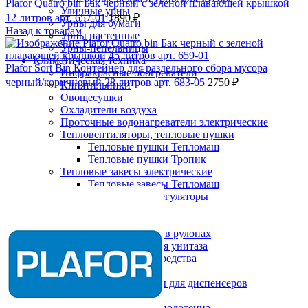
Plafor Quatro bin Бак черный с зеленой плавающей крышкой
Уличные урны
12 литров арт. 657-01
1890
₽
Урны для бумаги
Назад к товарам
Урны настенные
Урны-пепельницы
Климатическая техника
Plafor Sort Bin Контейнер для раздельного сбора мусора
Инфракрасные обогреватели
черный/коричневый 28 литров арт. 683-05
2750
₽
Кипятильники
Овощесушки
Охладители воздуха
Проточные водонагреватели электрические
Тепловентиляторы, тепловые пушки
Тепловые пушки Тепломаш
Тепловые пушки Тропик
Тепловые завесы электрические
Нажмите, чтобы увеличить
Тепловые завесы Тепломаш
Электронные терморегуляторы
Пеленальные столы
Расходные материалы
Бумажные полотенца в рулонах
Бумажные сиденья для унитаза
Дезинфицирующие средства
Жидкое мыло TORK
Картриджи и баллоны для диспенсеров
освежителя воздуха
Листовые бумажные полотенца