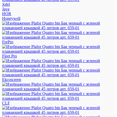
Jofel
Java
HOR
Honeywell
FrePro
Fleet Pro
Ekcoscreen
CLF