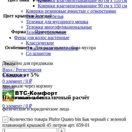
Коврики влаговпитывающие 80 см х 120 см
Коврики влаговпитывающие 90 см х 150 см
Коврики резиновые ячеистые с отверстиями
Цвет крышки
Зеленый
Тележки для белья
Тележки для мусорного мешка
Тележки многофункциональные
Форма
Прямоугольная
Тележки уборочные
Фены для волос настенные
Классические
Особенности
Для раздельного сбора мусора
С настенным креплением
Со шлангом
Доступно для предзаказа
Поиск
Вход / Регистрация
Скидка от 5%
0
Сравнить
0
элемент
/
0
₽
при заказе через корзину
Меню
Наличный и безналичный расчёт
0
элемент
/
0
₽
физические и юридические лица
Количество товара Plafor Quatro bin Бак черный с зеленой
плавающей крышкой 45 литров арт. 659-01