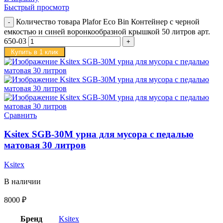
Быстрый просмотр
Количество товара Plafor Eco Bin Контейнер с черной
емкостью и синей воронкообразной крышкой 50 литров арт.
650-03
Купить в 1 клик
Сравнить
Ksitex SGB-30M урна для мусора с педалью
матовая 30 литров
Ksitex
В наличии
8000
₽
Бренд
Ksitex