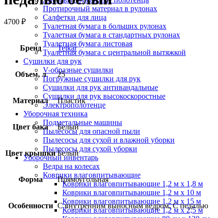
Протирочный материал в рулонах
Салфетки для лица
4700
₽
Туалетная бумага в больших рулонах
Туалетная бумага в стандартных рулонах
Туалетная бумага листовая
Бренд
Telkar
Туалетная бумага с центральной вытяжкой
Сушилки для рук
V-образные сушилки
Объем, л
25
Погружные сушилки для рук
Сушилки для рук антивандальные
Сушилки для рук высокоскоростные
Материал
Пластик
Электрополотенце
Уборочная техника
Подметальные машины
Цвет бака
Белый
Пылесосы для опасной пыли
Пылесосы для сухой и влажной уборки
Пылесосы для сухой уборки
Цвет крышки
Белый
Уборочный инвентарь
Ведра на колесах
Коврики влаговпитывающие
Форма
Прямоугольная
Коврики влаговпитывающие 1,2 м х 1,8 м
Коврики влаговпитывающие 1,2 м х 10 м
Коврики влаговпитывающие 1,2 м х 15 м
Особенности
С внутренним выносным ведром, С педалью
Коврики влаговпитывающие 1,2 м х 2,5 м