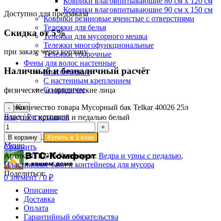
Коврики влаговпитывающие 80 см х 120 см
Коврики влаговпитывающие 90 см х 150 см
Доступно для предзаказа
Коврики резиновые ячеистые с отверстиями
Тележки для белья
Скидка от 5%
Тележки для мусорного мешка
Тележки многофункциональные
при заказе через корзину
Тележки уборочные
Фены для волос настенные
Наличный и безналичный расчёт
Классические
С настенным креплением
Со шлангом
физические и юридические лица
Количество товара Мусорный бак Telkar 40026 25л
Поиск
Вход / Регистрация
пластик с крышкой и педалью белый
0
Сравнить
0
элемент
/
0
₽
В корзину
Купить в 1 клик
Меню
Сравнить
Артикул:
10976
Категории:
Ведра и урны с педалью
,
Пластиковые баки и контейнеры для мусора
Поделиться:
0
элемент
/
0
₽
Описание
Доставка
Оплата
Гарантийный обязательства