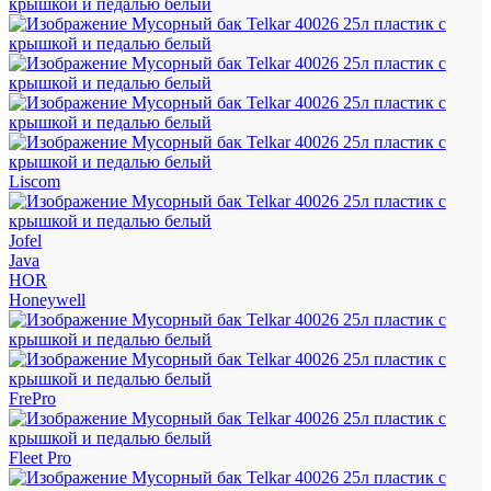
Liscom
Jofel
Java
HOR
Honeywell
FrePro
Fleet Pro