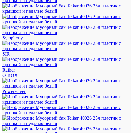
Symphony
SIR
Raiber
Q-BOX
Powerscreen