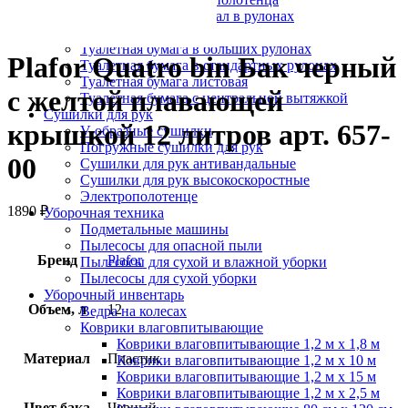
Протирочный материал в рулонах
Салфетки для лица
Туалетная бумага в больших рулонах
Plafor Quatro bin Бак черный
Туалетная бумага в стандартных рулонах
Туалетная бумага листовая
с желтой плавающей
Туалетная бумага с центральной вытяжкой
Сушилки для рук
крышкой 12 литров арт. 657-
V-образные сушилки
Погружные сушилки для рук
00
Сушилки для рук антивандальные
Сушилки для рук высокоскоростные
Электрополотенце
1890
₽
Уборочная техника
Подметальные машины
Пылесосы для опасной пыли
Бренд
Plafor
Пылесосы для сухой и влажной уборки
Пылесосы для сухой уборки
Уборочный инвентарь
Объем, л
12
Ведра на колесах
Коврики влаговпитывающие
Коврики влаговпитывающие 1,2 м х 1,8 м
Материал
Пластик
Коврики влаговпитывающие 1,2 м х 10 м
Коврики влаговпитывающие 1,2 м х 15 м
Коврики влаговпитывающие 1,2 м х 2,5 м
Цвет бака
Черный