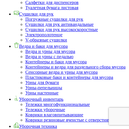
Салфетки для диспенсеров
Туалетная бумага листовая
Сушилки для рук
Погружные сушилки для рук
Сушилки для рук антивандальные
Сушилки для рук высокоскоростные
Электрополотенце
V-образные сушилки
Ведра и баки для мусора
Ведра и урны для мусора
Ведра и урны с педалью
Контейнеры и баки для мусора
Контейнеры и ведра для раздельного сбора мусора
Сенсорные ведра и урны для мусора
Пластиковые баки и контейнеры для мусора
Урны для бумаги
Урны-пепельницы
Урны настенные
Уборочный инвентарь
Тележки многофункциональные
Тележки уборочные
Коврики влаговпитывающие
Коврики резиновые ячеистые с отверстиями
Уборочная техника