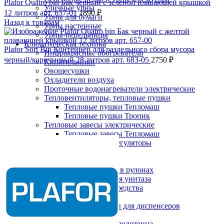
Plafor Quatro bin Бак черный с зеленой плавающей крышкой
Уличные урны
12 литров арт. 657-01
1890
₽
Урны для бумаги
Назад к товарам
Урны настенные
Урны-пепельницы
Климатическая техника
Plafor Sort Bin Контейнер для раздельного сбора мусора
Инфракрасные обогреватели
черный/коричневый 28 литров арт. 683-05
2750
₽
Кипятильники
Овощесушки
Охладители воздуха
Проточные водонагреватели электрические
Тепловентиляторы, тепловые пушки
Тепловые пушки Тепломаш
Тепловые пушки Тропик
Тепловые завесы электрические
Нажмите, чтобы увеличить
Тепловые завесы Тепломаш
Электронные терморегуляторы
Пеленальные столы
Расходные материалы
Бумажные полотенца в рулонах
Бумажные сиденья для унитаза
Дезинфицирующие средства
Жидкое мыло TORK
Картриджи и баллоны для диспенсеров
освежителя воздуха
Листовые бумажные полотенца