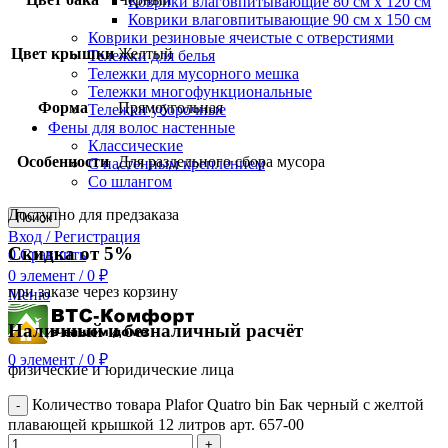
Коврики влаговпитывающие 80 см х 120 см
Коврики влаговпитывающие 90 см х 150 см
Коврики резиновые ячеистые с отверстиями
Цвет крышки
Желтый
Тележки для белья
Тележки для мусорного мешка
Тележки многофункциональные
Форма
Прямоугольная
Тележки уборочные
Фены для волос настенные
Классические
Особенности
Для раздельного сбора мусора
С настенным креплением
Со шлангом
Доступно для предзаказа
Поиск
Вход / Регистрация
Скидка от 5%
0
Сравнить
0
элемент
/
0
₽
при заказе через корзину
Меню
Наличный и безналичный расчёт
0
элемент
/
0
₽
физические и юридические лица
Количество товара Plafor Quatro bin Бак черный с желтой
плавающей крышкой 12 литров арт. 657-00