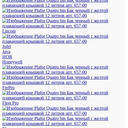
Liscom
Jofel
Java
HOR
Honeywell
FrePro
Fleet Pro