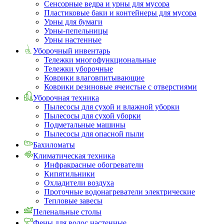
Сенсорные ведра и урны для мусора
Пластиковые баки и контейнеры для мусора
Урны для бумаги
Урны-пепельницы
Урны настенные
Уборочный инвентарь
Тележки многофункциональные
Тележки уборочные
Коврики влаговпитывающие
Коврики резиновые ячеистые с отверстиями
Уборочная техника
Пылесосы для сухой и влажной уборки
Пылесосы для сухой уборки
Подметальные машины
Пылесосы для опасной пыли
Бахиломаты
Климатическая техника
Инфракрасные обогреватели
Кипятильники
Охладители воздуха
Проточные водонагреватели электрические
Тепловые завесы
Пеленальные столы
Фены для волос настенные