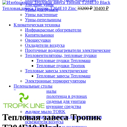
Уличные урны
Тепловая завеса Тропик Т204Е10 Zinc
33200
₽
30400
₽
Урны для бумаги
-8%;процент скидки
Урны настенные
Урны-пепельницы
Климатическая техника
Инфракрасные обогреватели
Кипятильники
Овощесушки
Охладители воздуха
Проточные водонагреватели электрические
Тепловентиляторы, тепловые пушки
Тепловые пушки Тепломаш
Тепловые пушки Тропик
Тепловые завесы электрические
Тепловые завесы Тепломаш
Электронные терморегуляторы
Пеленальные столы
Нажмите, чтобы увеличить
Расходные материалы
Бумажные полотенца в рулонах
Бумажные сиденья для унитаза
Дезинфицирующие средства
Жидкое мыло TORK
Тепловая завеса Тропик
Картриджи и баллоны для диспенсеров
освежителя воздуха
Листовые бумажные полотенца