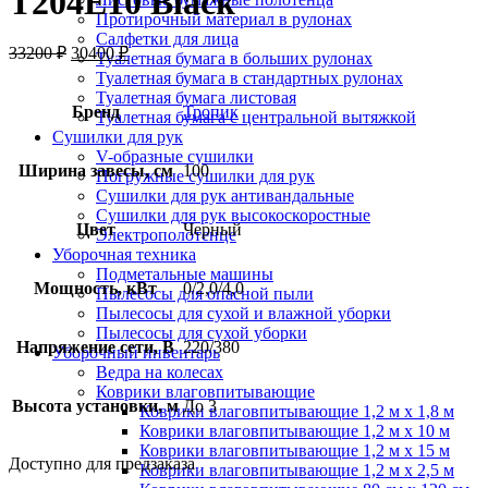
Т204Е10 Black
Протирочный материал в рулонах
Салфетки для лица
33200
₽
30400
₽
Туалетная бумага в больших рулонах
Туалетная бумага в стандартных рулонах
Туалетная бумага листовая
Бренд
Тропик
Туалетная бумага с центральной вытяжкой
Сушилки для рук
V-образные сушилки
Ширина завесы, см
100
Погружные сушилки для рук
Сушилки для рук антивандальные
Сушилки для рук высокоскоростные
Цвет
Черный
Электрополотенце
Уборочная техника
Подметальные машины
Мощность, кВт
0/2,0/4,0
Пылесосы для опасной пыли
Пылесосы для сухой и влажной уборки
Пылесосы для сухой уборки
Напряжение сети, В
220/380
Уборочный инвентарь
Ведра на колесах
Коврики влаговпитывающие
Высота установки, м
До 3
Коврики влаговпитывающие 1,2 м х 1,8 м
Коврики влаговпитывающие 1,2 м х 10 м
Коврики влаговпитывающие 1,2 м х 15 м
Доступно для предзаказа
Коврики влаговпитывающие 1,2 м х 2,5 м