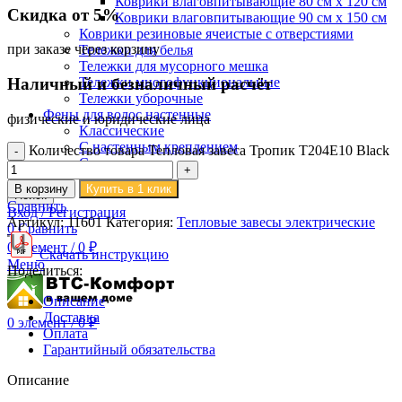
Коврики влаговпитывающие 80 см х 120 см
Скидка от 5%
Коврики влаговпитывающие 90 см х 150 см
Коврики резиновые ячеистые с отверстиями
при заказе через корзину
Тележки для белья
Тележки для мусорного мешка
Тележки многофункциональные
Наличный и безналичный расчёт
Тележки уборочные
Фены для волос настенные
физические и юридические лица
Классические
С настенным креплением
Количество товара Тепловая завеса Тропик Т204Е10 Black
Со шлангом
В корзину
Купить в 1 клик
Поиск
Сравнить
Вход / Регистрация
Артикул:
11601
Категория:
Тепловые завесы электрические
0
Сравнить
0
элемент
/
0
₽
Скачать инструкцию
Меню
Поделиться:
Описание
Доставка
0
элемент
/
0
₽
Оплата
Гарантийный обязательства
Описание