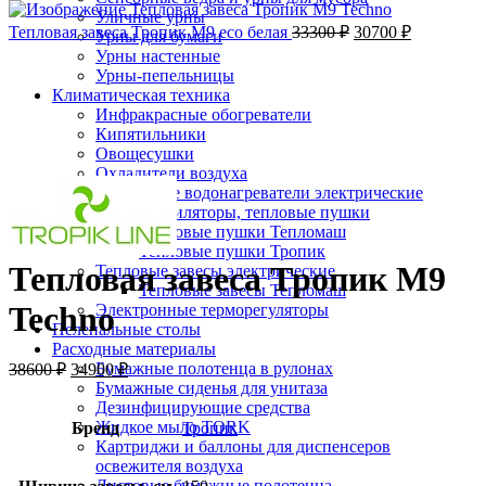
Уличные урны
Тепловая завеса Тропик М9 eco белая
33300
₽
30700
₽
Урны для бумаги
-10%;процент скидки
Урны настенные
Урны-пепельницы
Климатическая техника
Инфракрасные обогреватели
Кипятильники
Овощесушки
Нажмите, чтобы увеличить
Охладители воздуха
Проточные водонагреватели электрические
Тепловентиляторы, тепловые пушки
Тепловые пушки Тепломаш
Тепловые пушки Тропик
Тепловая завеса Тропик М9
Тепловые завесы электрические
Тепловые завесы Тепломаш
Techno
Электронные терморегуляторы
Пеленальные столы
Расходные материалы
Бумажные полотенца в рулонах
38600
₽
34900
₽
Бумажные сиденья для унитаза
Дезинфицирующие средства
Жидкое мыло TORK
Бренд
Тропик
Картриджи и баллоны для диспенсеров
освежителя воздуха
Листовые бумажные полотенца