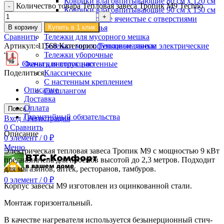
Коврики влаговпитывающие 80 см х 120 см
Количество товара Тепловая завеса Тропик М9 Techno
Коврики влаговпитывающие 90 см х 150 см
Коврики резиновые ячеистые с отверстиями
В корзину
Купить в 1 клик
Тележки для белья
Сравнить
Тележки для мусорного мешка
Артикул:
11568
Категория:
Тепловые завесы электрические
Тележки многофункциональные
Тележки уборочные
Скачать инструкцию
Фены для волос настенные
Поделиться:
Классические
С настенным креплением
Описание
Со шлангом
Доставка
Оплата
Поиск
Гарантийный обязательства
Вход / Регистрация
0
Сравнить
Описание
0
элемент
/
0
₽
Меню
Электрическая тепловая завеса Тропик М9 с мощностью 9 кВт
предназначена для проемов высотой до 2,3 метров. Подходит
для магазинов, аптек, ресторанов, тамбуров.
0
элемент
/
0
₽
Корпус завесы М9 изготовлен из оцинкованной стали.
Монтаж горизонтальный.
В качестве нагревателя используется безынерционный стич-