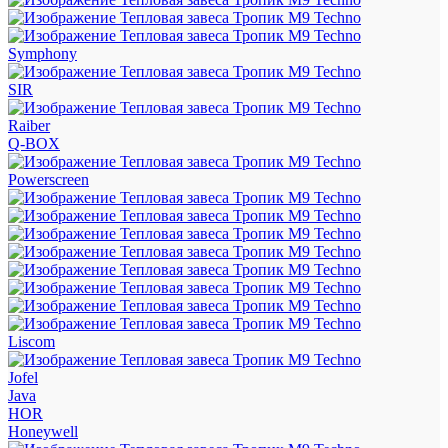
Symphony
SIR
Raiber
Q-BOX
Powerscreen
Liscom
Jofel
Java
HOR
Honeywell