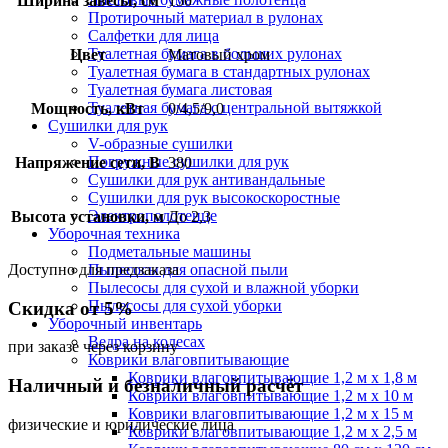
Ширина завесы, см
150
Протирочный материал в рулонах
Салфетки для лица
Туалетная бумага в больших рулонах
Цвет
Матовый хром
Туалетная бумага в стандартных рулонах
Туалетная бумага листовая
Туалетная бумага с центральной вытяжкой
Мощность, кВт
0/4,5/9,0
Сушилки для рук
V-образные сушилки
Погружные сушилки для рук
Напряжение сети, В
380
Сушилки для рук антивандальные
Сушилки для рук высокоскоростные
Электрополотенце
Высота установки, м
До 2,3
Уборочная техника
Подметальные машины
Доступно для предзаказа
Пылесосы для опасной пыли
Пылесосы для сухой и влажной уборки
Пылесосы для сухой уборки
Скидка от 5%
Уборочный инвентарь
Ведра на колесах
при заказе через корзину
Коврики влаговпитывающие
Коврики влаговпитывающие 1,2 м х 1,8 м
Наличный и безналичный расчёт
Коврики влаговпитывающие 1,2 м х 10 м
Коврики влаговпитывающие 1,2 м х 15 м
физические и юридические лица
Коврики влаговпитывающие 1,2 м х 2,5 м